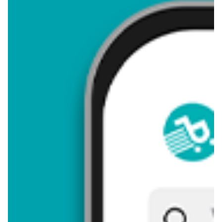
4,23
Zastanawiasz się, gdzie kupić i ile kosztuje produkt 1001
naklejek dinozaury? Regularnie sprawdzamy, czy jest promocja
na ten produkt w Biedronka, Lidl, Kaufland, Auchan, Netto,
Makro i innych sklepach. Aktualnie nie posiadamy ofert
promocyjnych na ten produkt.
Przeglądaj podobne oferty promocyjne do 1001 naklejek
dinozaury!
1001 naklejek dinozaury - zostaw opinię
Oceny (13), Opinie (0)
Zostaw pierwszy komentarz