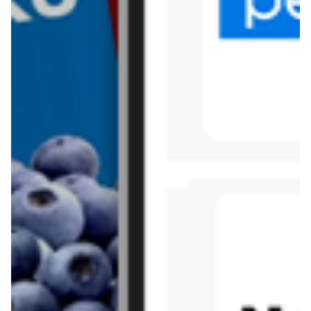
Tesco
Textil Market
Topaz
Żabka
Przepisy
Rissotto z piekarnika
Sernik japoński
Chałka drożdżowa
Bigos na wędzonce
Kremowa carbonara
Naleśniki z tofu i
szpinakiem
Makaron z brokułami i
Gulasz z czerwona
serem pleśniowym
fasola i pieczarkami