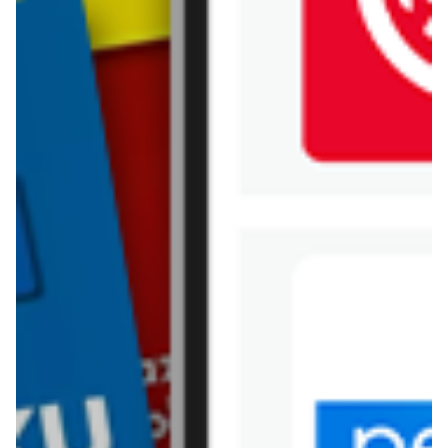
Jysk
Kaufland
Kik
Leroy Merlin
Lewiatan
Lidl
Media Expert
Mila
Mohito
Netto
Pepco
Polomarket
PSB Mrówka
Rossmann
Sinsay
Stokrotka