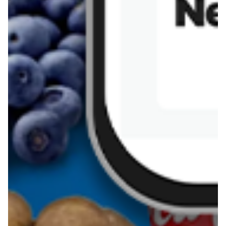
Sernik z kaszy jaglanej
Omlet bananowy fit
Kanapka z tofu
zapiekanka
makaronowa z
marchewką i groszkiem
Pobierz aplikację Blix na swój telefon!
Więcej o Blix
O nas
Współpraca