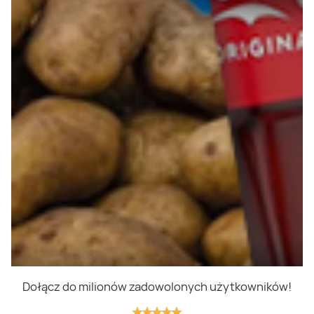
Polityka prywatności
Polityka cookies
Regulamin
OWR
Kontakt
Nasze produkty
Kupony i kody
Lista zakupów
Cashback
Blix Ukraine
Dołącz do milionów zadowolonych użytkowników!
Niedziele handlowe