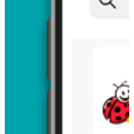
Brakuje jeszcze
50
znaków
Dodając opinię, akceptujesz
regulamin dodawania opinii
. Nie jesteś
anonimowy - Twoje IP jest przez nas zapisywane.