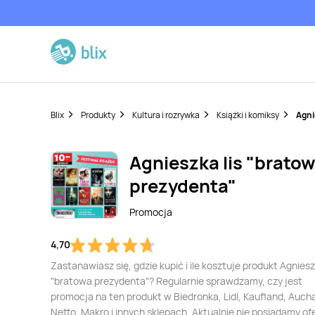
Blix
Produkty
Kultura i rozrywka
Książki i komiksy
Agni
Agnieszka lis "brato
prezydenta"
Promocja
4,70
Zastanawiasz się, gdzie kupić i ile kosztuje produkt Agniesz
"bratowa prezydenta"? Regularnie sprawdzamy, czy jest
promocja na ten produkt w Biedronka, Lidl, Kaufland, Auch
Netto, Makro i innych sklepach. Aktualnie nie posiadamy of