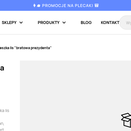
👩‍🎓 PROMOCJE NA PLECAKI 🎒
SKLEPY
PRODUKTY
BLOG
KONTAKT
eszka lis "bratowa prezydenta"
wa
ka lis
an,
ert