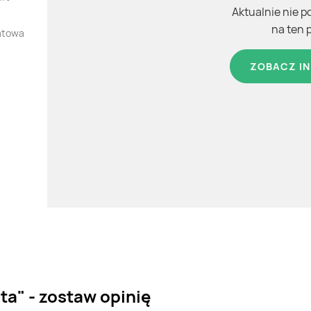
Aktualnie nie p
na ten 
ratowa
ZOBACZ IN
ta" - zostaw opinię