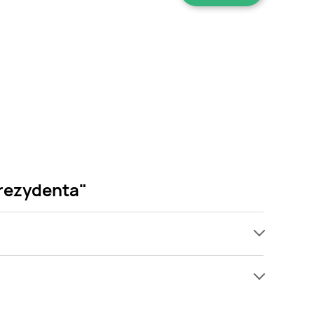
prezydenta"
ch, jednak wśród archiwalnych ofert Agnieszka lis
! Gdy tylko pojawi się ciekawa promocja na