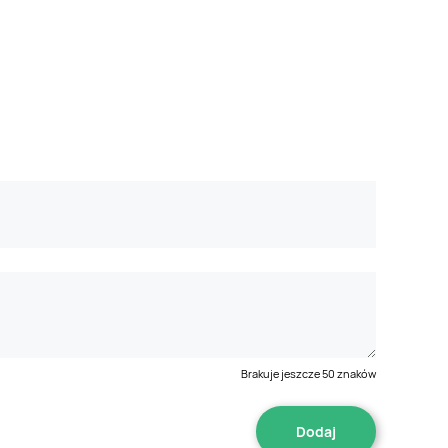
Brakuje jeszcze
50
znaków