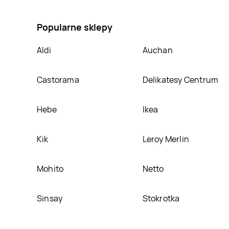
Agnieszka lis "bratowa prezydenta", umieścimy ją na
Popularne sklepy
Aldi
Auchan
Castorama
Delikatesy Centrum
Hebe
Ikea
Kik
Leroy Merlin
Mohito
Netto
Sinsay
Stokrotka