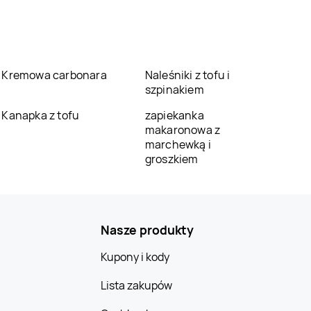
Kremowa carbonara
Naleśniki z tofu i
szpinakiem
Kanapka z tofu
zapiekanka
makaronowa z
marchewką i
groszkiem
Nasze produkty
Kupony i kody
Lista zakupów