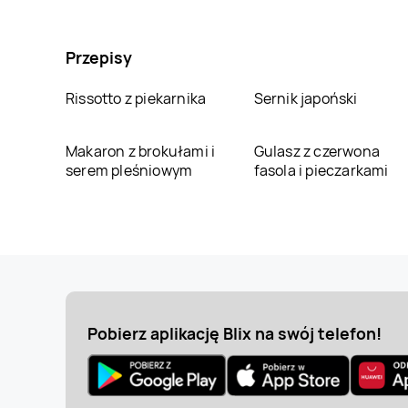
Przepisy
Rissotto z piekarnika
Sernik japoński
Makaron z brokułami i
Gulasz z czerwona
serem pleśniowym
fasola i pieczarkami
Pobierz aplikację Blix na swój telefon!