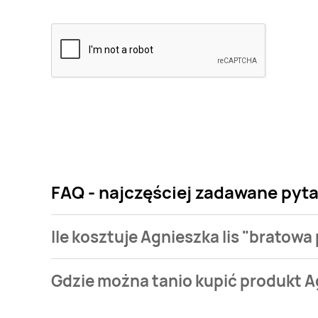
FAQ - najczęściej zadawane pyta
Ile kosztuje Agnieszka lis "bratow
Cena produktu różni się w zależności od wybranego
Gdzie można tanio kupić produkt A
"bratowa prezydenta" kosztuje od 10 zł.
Agnieszka lis "bratowa prezydenta" aktualnie nie w