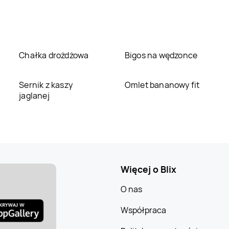
Chałka drożdżowa
Bigos na wędzonce
Sernik z kaszy
Omlet bananowy fit
jaglanej
Więcej o Blix
O nas
Współpraca