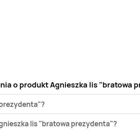
nia o produkt Agnieszka lis "bratowa 
a prezydenta"?
 sklepu. Niestety nie posiadamy danych o aktualnych promocja
gnieszka lis "bratowa prezydenta"?
ystępuje w bazie naszych gazetek promocyjnych. Nie martw się