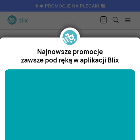
👩‍🎓 PROMOCJE NA PLECAKI 🎒
A
kcesoria do węża ogrodowego GARDEN LINE
Produkty
Dom i ogród
Wyposażenie ogrodu
Najnowsze promocje
GARDEN LINE
zawsze pod ręką w aplikacji Blix
Akcesoria do węża ogrodowego
"/>
GARDEN LINE
Promocja w
Aldi
Aldi
1
/
1
zł
już za 3 dni
4,23
Zastanawiasz się, gdzie kupić i ile kosztuje produkt Akcesoria
do węża ogrodowego GARDEN LINE? Regularnie sprawdzamy,
czy jest promocja na ten produkt w Biedronka, Lidl, Kaufland,