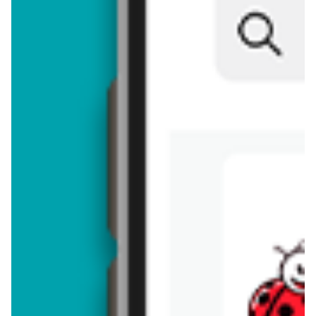
Akcesoria do węża ogrodowego - zostaw
opinię
Oceny (6), Opinie (0)
Zostaw pierwszy komentarz