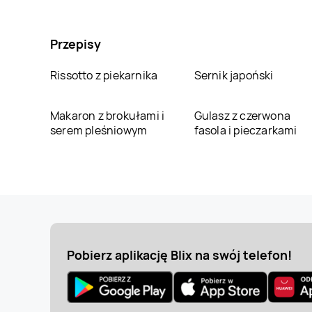
Przepisy
Rissotto z piekarnika
Sernik japoński
Makaron z brokułami i
Gulasz z czerwona
serem pleśniowym
fasola i pieczarkami
Pobierz aplikację Blix na swój telefon!