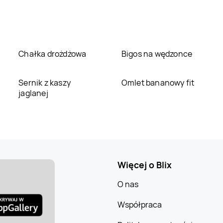
Chałka drożdżowa
Bigos na wędzonce
Sernik z kaszy
Omlet bananowy fit
jaglanej
Więcej o Blix
O nas
Współpraca