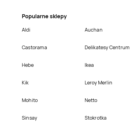
Andrzej sapkowski "wiedźmin: krew elfów", umieścim
Popularne sklepy
Aldi
Auchan
Castorama
Delikatesy Centrum
Hebe
Ikea
Kik
Leroy Merlin
Mohito
Netto
Sinsay
Stokrotka