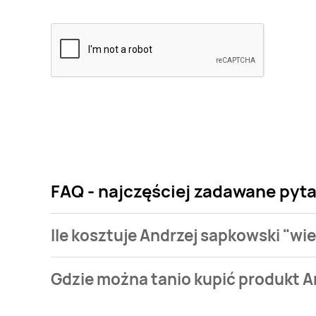
FAQ - najczęściej zadawane pyta
Ile kosztuje Andrzej sapkowski "wi
Cena produktu różni się w zależności od wybranego
Gdzie można tanio kupić produkt A
sapkowski "wiedźmin: krew elfów" kosztuje od 36,99 
Andrzej sapkowski "wiedźmin: krew elfów" aktualnie