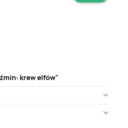
źmin: krew elfów"
ach, jednak wśród archiwalnych ofert Andrzej
tw się! Gdy tylko pojawi się ciekawa promocja na