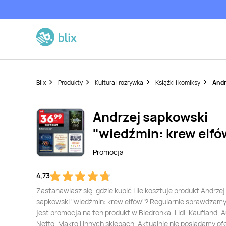
Blix
Produkty
Kultura i rozrywka
Książki i komiksy
Andr
Andrzej sapkowski
"wiedźmin: krew elfó
Promocja
4,73
Zastanawiasz się, gdzie kupić i ile kosztuje produkt Andrzej
sapkowski "wiedźmin: krew elfów"? Regularnie sprawdzamy
jest promocja na ten produkt w Biedronka, Lidl, Kaufland, 
Netto, Makro i innych sklepach. Aktualnie nie posiadamy of