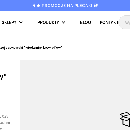
👩‍🎓 PROMOCJE NA PLECAKI 🎒
SKLEPY
PRODUKTY
BLOG
KONTAKT
zej sapkowski "wiedźmin: krew elfów"
w"
, czy
Auchan,
ert