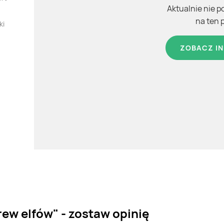
Aktualnie nie p
na ten 
ki
ZOBACZ IN
ew elfów" - zostaw opinię