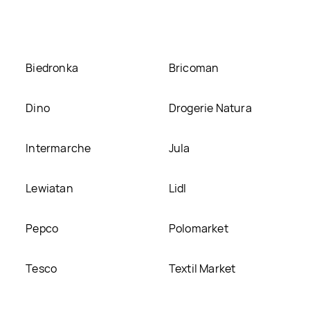
y ją na naszej stronie
Biedronka
Bricoman
Dino
Drogerie Natura
Intermarche
Jula
Lewiatan
Lidl
Pepco
Polomarket
Tesco
Textil Market