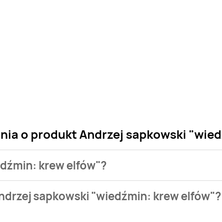
nia o produkt Andrzej sapkowski "wied
edźmin: krew elfów"?
 sklepu. Niestety nie posiadamy danych o aktualnych promocj
ndrzej sapkowski "wiedźmin: krew elfów"?
zł.
 nie występuje w bazie naszych gazetek promocyjnych. Nie mar