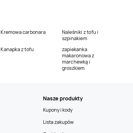
Kremowa carbonara
Naleśniki z tofu i
szpinakiem
Kanapka z tofu
zapiekanka
makaronowa z
marchewką i
groszkiem
Nasze produkty
Kupony i kody
Lista zakupów