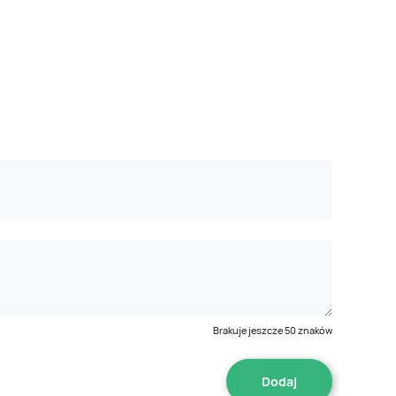
Brakuje jeszcze
50
znaków