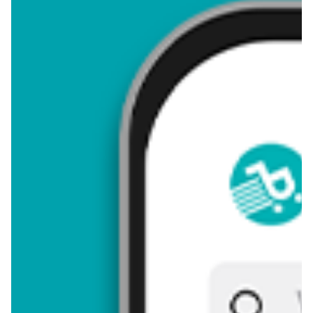
4,08
Zastanawiasz się, gdzie kupić i ile kosztuje produkt
Astromeria? Regularnie sprawdzamy, czy jest promocja na ten
produkt w Biedronka, Lidl, Kaufland, Auchan, Netto, Makro i
innych sklepach. Aktualnie nie posiadamy ofert promocyjnych
na ten produkt.
Przeglądaj podobne oferty promocyjne do Astromeria!
Astromeria - zostaw opinię
Oceny (14), Opinie (0)
Zostaw pierwszy komentarz