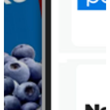
Tesco
Textil Market
Topaz
Żabka
Przepisy
Rissotto z piekarnika
Sernik japoński
Chałka drożdżowa
Bigos na wędzonce
Kremowa carbonara
Naleśniki z tofu i
szpinakiem
Makaron z brokułami i
Gulasz z czerwona
serem pleśniowym
fasola i pieczarkami