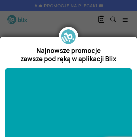
👩‍🎓 PROMOCJE NA PLECAKI 🎒
Produkty
Dom i ogród
Wyposażenie ogrodu
Astromeria
Najnowsze promocje
Astromeria
zawsze pod ręką w aplikacji Blix
Promocja
"/>
Aktualnie nie posiadamy oferty
na ten produkt.
ZOBACZ INNE OFERTY