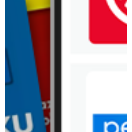
Jysk
Kaufland
Kik
Leroy Merlin
Lewiatan
Lidl
Media Expert
Mila
Mohito
Netto
Pepco
Polomarket
PSB Mrówka
Rossmann
Sinsay
Stokrotka