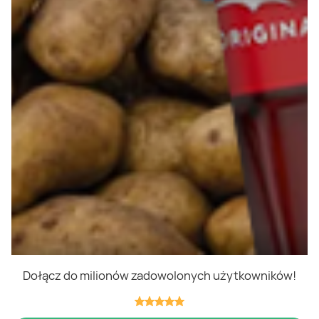
Polityka cookies
Regulamin
OWR
Kontakt
Nasze produkty
Kupony i kody
Lista zakupów
Cashback
Blix Ukraine
Dołącz do milionów zadowolonych użytkowników!
Niedziele handlowe