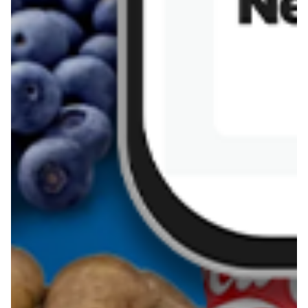
Sernik z kaszy jaglanej
Omlet bananowy fit
Kanapka z tofu
zapiekanka
makaronowa z
marchewką i groszkiem
Pobierz aplikację Blix na swój telefon!
Więcej o Blix
O nas
Współpraca
Polityka prywatności