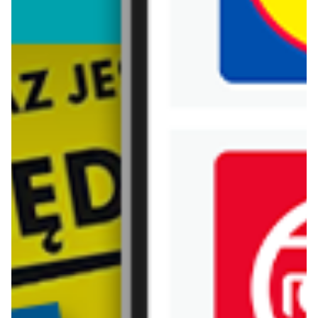
Biedronka
Bricoman
Bricomarche
Carrefour
Castorama
Delikatesy Centrum
Dino
Drogerie Natura
E.Leclerc
Empik
Hebe
Ikea
Intermarche
Jula