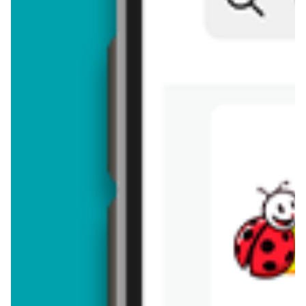
Brakuje jeszcze
50
znaków
Dodając opinię, akceptujesz
regulamin dodawania opinii
. Nie jesteś
anonimowy - Twoje IP jest przez nas zapisywane.