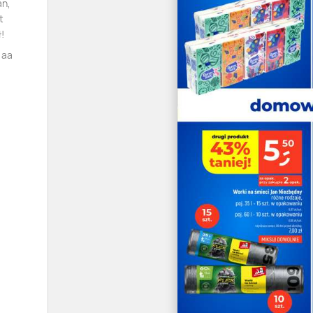
an,
t
!
 aa