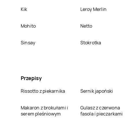
Kik
Leroy Merlin
Mohito
Netto
Sinsay
Stokrotka
Przepisy
Rissotto z piekarnika
Sernik japoński
Makaron z brokułami i
Gulasz z czerwona
serem pleśniowym
fasola i pieczarkami