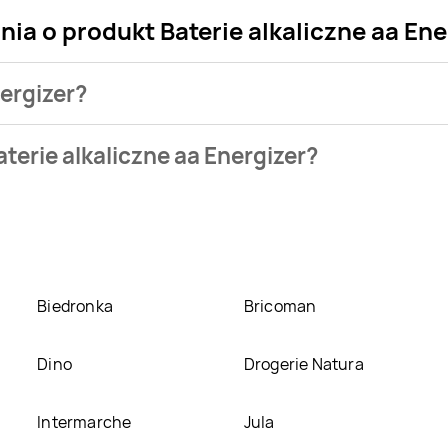
ia o produkt Baterie alkaliczne aa Ene
nergizer?
klepu. Produkt Baterie alkaliczne aa Energizer możesz kupić w 
terie alkaliczne aa Energizer?
Baterie alkaliczne aa Energizer kosztuje aktualnie 3,79 zł.
Zoba
Energizer w promocji? Aktualnie produkt Baterie alkaliczne aa 
a Polska
. Oprócz tego produkt można kupić w innych sklepach
Biedronka
Bricoman
Dino
Drogerie Natura
Intermarche
Jula