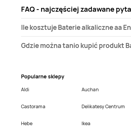
FAQ - najczęściej zadawane pytan
Ile kosztuje Baterie alkaliczne aa E
Cena produktu różni się w zależności od wybranego s
Gdzie można tanio kupić produkt Ba
oferta, jaką mamy w naszej bazie jest z sieci
Dealz
. 
Nie wiesz gdzie kupić produkt Baterie alkaliczne aa 
sklepach
Dealz
,
Stokrotka
,
Intermarche
,
Aldi
,
Chat
promocjach w nich.
Popularne sklepy
Aldi
Auchan
Castorama
Delikatesy Centrum
Hebe
Ikea