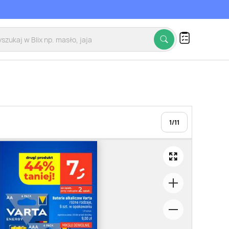
1
/
11