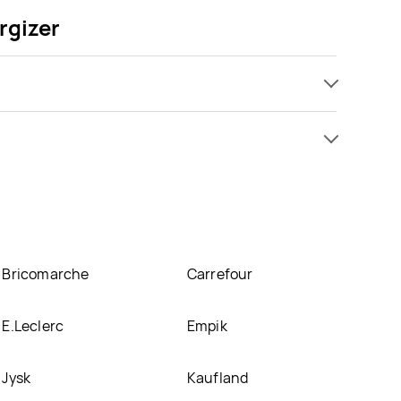
rgizer
promocji już od 3,79 zł do 23,99 zł. Najtańsza
cz ofertę
Energizer znajduje się w atrakcyjnej cenie w
, jednak aktulanie nie posiadamy informacji o
Bricomarche
Carrefour
E.Leclerc
Empik
Jysk
Kaufland