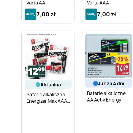
Varta AA
Varta AAA
7,00 zł
7,00 zł
już za 4 dni
aktualna
Baterie alkaliczne
Baterie alkaliczne
AA Activ Energy
Energizer Max AAA
4-pak