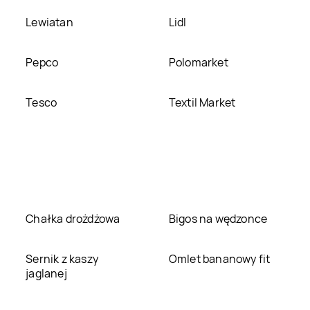
Lewiatan
Lidl
Pepco
Polomarket
Tesco
Textil Market
Chałka drożdżowa
Bigos na wędzonce
Sernik z kaszy
Omlet bananowy fit
jaglanej