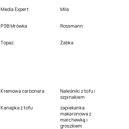
Media Expert
Mila
PSB Mrówka
Rossmann
Topaz
Żabka
Kremowa carbonara
Naleśniki z tofu i
szpinakiem
Kanapka z tofu
zapiekanka
makaronowa z
marchewką i
groszkiem