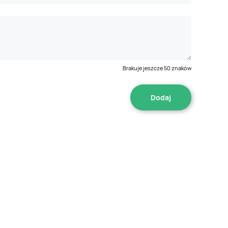
Brakuje jeszcze
50
znaków