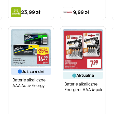
23,99 zł
9,99 zł
już za 4 dni
aktualna
Baterie alkaliczne
Baterie alkaliczne
AAA Activ Energy
Energizer AAA 4-pak