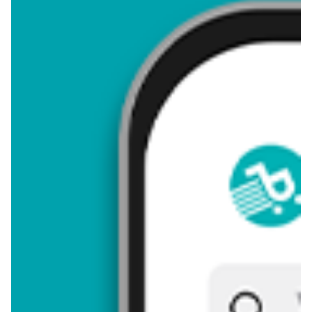
4,68
Zastanawiasz się, gdzie kupić i ile kosztuje produkt Baton
brownie dubai style? Regularnie sprawdzamy, czy jest
promocja na ten produkt w Biedronka, Lidl, Kaufland, Auchan,
Netto, Makro i innych sklepach. Aktualnie nie posiadamy ofert
promocyjnych na ten produkt.
Przeglądaj podobne oferty promocyjne do Baton brownie dubai
style!
Baton brownie dubai style - zostaw opinię
Oceny (5), Opinie (0)
Zostaw pierwszy komentarz