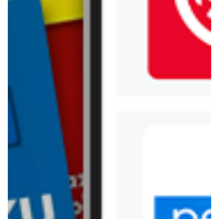
Jysk
Kaufland
Kik
Leroy Merlin
Lewiatan
Lidl
Media Expert
Mila
Mohito
Netto
Pepco
Polomarket
PSB Mrówka
Rossmann
Sinsay
Stokrotka