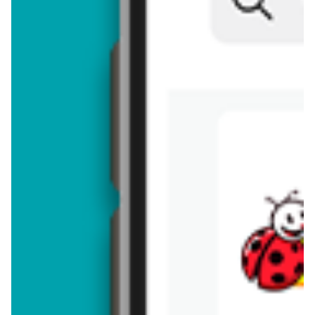
Brakuje jeszcze
50
znaków
Dodając opinię, akceptujesz
regulamin dodawania opinii
. Nie jesteś
anonimowy - Twoje IP jest przez nas zapisywane.