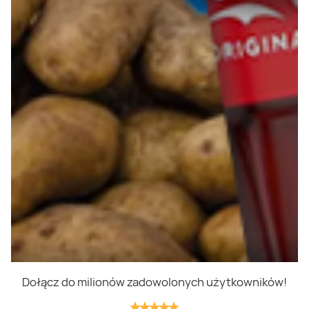
Polityka prywatności
Polityka cookies
Regulamin
OWR
Kontakt
Nasze produkty
Kupony i kody
Lista zakupów
Cashback
Blix Ukraine
Dołącz do milionów zadowolonych użytkowników!
Niedziele handlowe