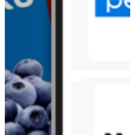
Tesco
Textil Market
Topaz
Żabka
Przepisy
Rissotto z piekarnika
Sernik japoński
Chałka drożdżowa
Bigos na wędzonce
Kremowa carbonara
Naleśniki z tofu i
szpinakiem
Makaron z brokułami i
Gulasz z czerwona
serem pleśniowym
fasola i pieczarkami