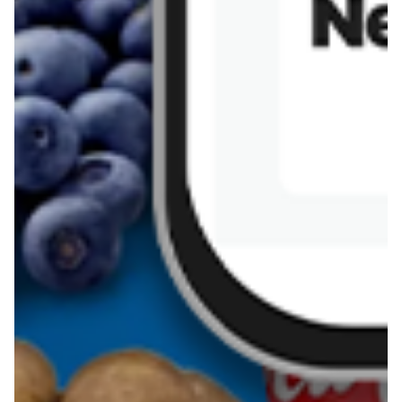
Sernik z kaszy jaglanej
Omlet bananowy fit
Kanapka z tofu
zapiekanka
makaronowa z
marchewką i groszkiem
Pobierz aplikację Blix na swój telefon!
Więcej o Blix
O nas
Współpraca