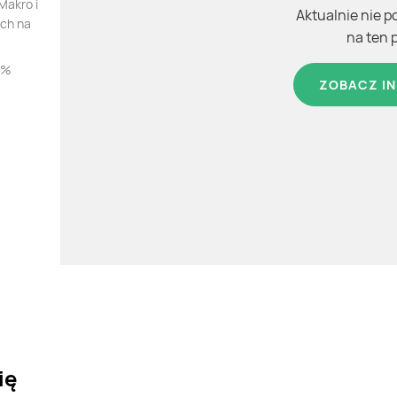
Makro i
Aktualnie nie p
ych na
na ten 
9%
ZOBACZ IN
ię