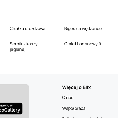
Chałka drożdżowa
Bigos na wędzonce
Sernik z kaszy
Omlet bananowy fit
jaglanej
Więcej o Blix
O nas
Współpraca