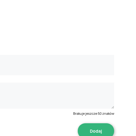
Brakuje jeszcze
50
znaków