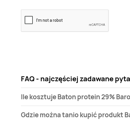
FAQ - najczęściej zadawane pyt
Ile kosztuje Baton protein 29% Bar
Cena produktu różni się w zależności od wybranego
Gdzie można tanio kupić produkt B
29% Baron bar max kosztuje od 3 zł do 4,99 zł.
Baton protein 29% Baron bar max aktualnie nie wys