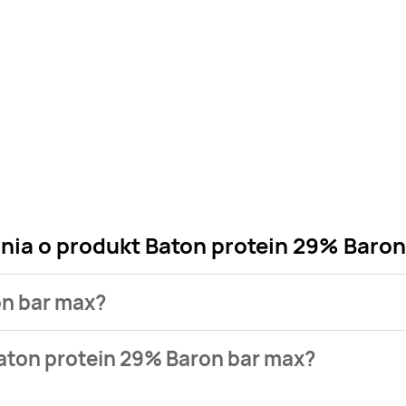
ania o produkt Baton protein 29% Baro
on bar max?
 sklepu. Niestety nie posiadamy danych o aktualnych promocj
aton protein 29% Baron bar max?
tępuje w bazie naszych gazetek promocyjnych. Nie martw się! 