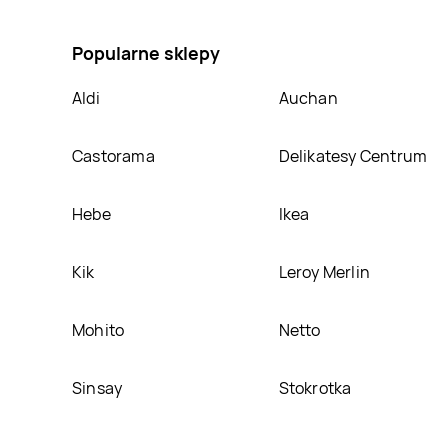
protein 29% Baron bar max, umieścimy ją na naszej 
Popularne sklepy
Aldi
Auchan
Castorama
Delikatesy Centrum
Hebe
Ikea
Kik
Leroy Merlin
Mohito
Netto
Sinsay
Stokrotka