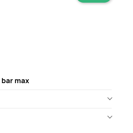
n bar max
ach, jednak wśród archiwalnych ofert Baton protein
Gdy tylko pojawi się ciekawa promocja na Baton