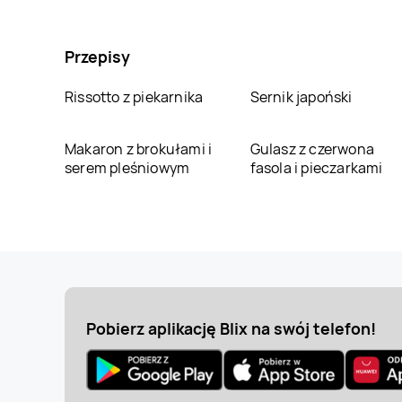
Przepisy
Rissotto z piekarnika
Sernik japoński
Makaron z brokułami i
Gulasz z czerwona
serem pleśniowym
fasola i pieczarkami
Pobierz aplikację Blix na swój telefon!