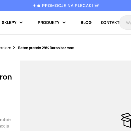
👩‍🎓 PROMOCJE NA PLECAKI 🎒
SKLEPY
PRODUKTY
BLOG
KONTAKT
ernicze
Baton protein 29% Baron bar max
aron
protein
mocja