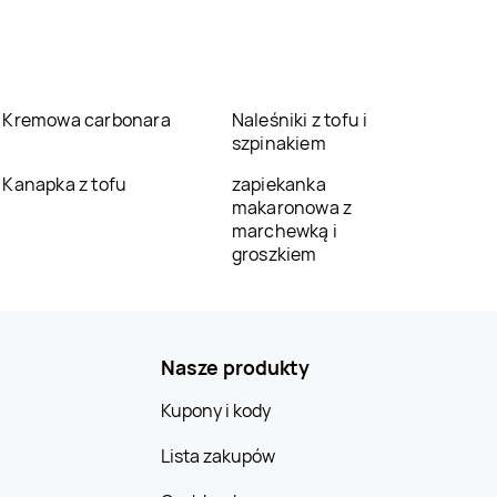
Kremowa carbonara
Naleśniki z tofu i
szpinakiem
Kanapka z tofu
zapiekanka
makaronowa z
marchewką i
groszkiem
Nasze produkty
Kupony i kody
Lista zakupów