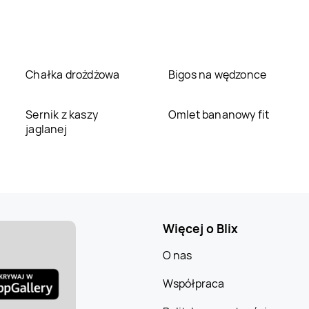
Chałka drożdżowa
Bigos na wędzonce
Sernik z kaszy
Omlet bananowy fit
jaglanej
Więcej o Blix
O nas
Współpraca