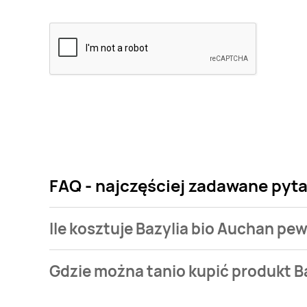
FAQ - najczęściej zadawane pyt
Ile kosztuje Bazylia bio Auchan pe
Cena produktu różni się w zależności od wybranego 
Gdzie można tanio kupić produkt B
Auchan pewni dobrego kosztuje od 5 zł do 6,49 zł.
Bazylia bio Auchan pewni dobrego aktualnie nie wys