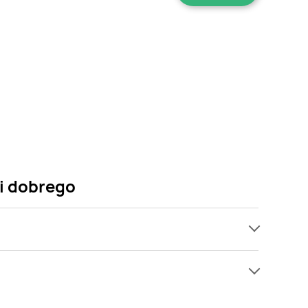
ni dobrego
ch, jednak wśród archiwalnych ofert Bazylia bio
Gdy tylko pojawi się ciekawa promocja na Bazylia