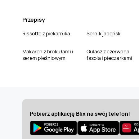
Przepisy
Rissotto z piekarnika
Sernik japoński
Makaron z brokułami i
Gulasz z czerwona
serem pleśniowym
fasola i pieczarkami
Pobierz aplikację Blix na swój telefon!