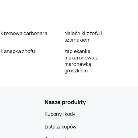
Kremowa carbonara
Naleśniki z tofu i
szpinakiem
Kanapka z tofu
zapiekanka
makaronowa z
marchewką i
groszkiem
Nasze produkty
Kupony i kody
Lista zakupów