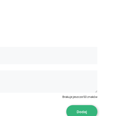
Brakuje jeszcze
50
znaków