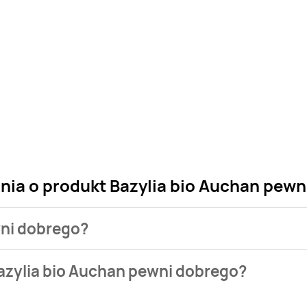
ania o produkt Bazylia bio Auchan pew
wni dobrego?
sklepu. Niestety nie posiadamy danych o aktualnych promocja
azylia bio Auchan pewni dobrego?
tępuje w bazie naszych gazetek promocyjnych. Nie martw się! 