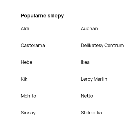
bio Auchan pewni dobrego, umieścimy ją na naszej 
Popularne sklepy
Aldi
Auchan
Castorama
Delikatesy Centrum
Hebe
Ikea
Kik
Leroy Merlin
Mohito
Netto
Sinsay
Stokrotka