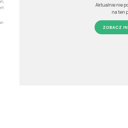
an,
Aktualnie nie p
ert
na ten 
an
ZOBACZ IN