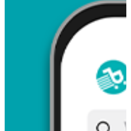
4,38
Zastanawiasz się, gdzie kupić i ile kosztuje produkt Begonia
bulwiasta? Regularnie sprawdzamy, czy jest promocja na ten
produkt w Biedronka, Lidl, Kaufland, Auchan, Netto, Makro i
innych sklepach. Aktualnie nie posiadamy ofert promocyjnych
na ten produkt.
Przeglądaj podobne oferty promocyjne do Begonia bulwiasta!
Begonia bulwiasta - zostaw opinię
Oceny (11), Opinie (0)
Zostaw pierwszy komentarz