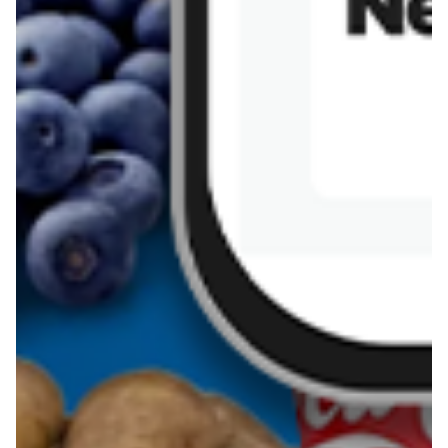
Sernik z kaszy jaglanej
Omlet bananowy fit
Kanapka z tofu
zapiekanka
makaronowa z
marchewką i groszkiem
Pobierz aplikację Blix na swój telefon!
Więcej o Blix
O nas
Współpraca
Polityka prywatności