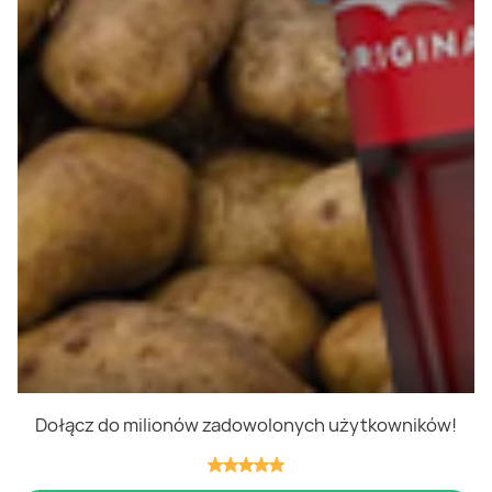
Polityka cookies
Regulamin
OWR
Kontakt
Nasze produkty
Kupony i kody
Lista zakupów
Cashback
Blix Ukraine
Dołącz do milionów zadowolonych użytkowników!
Niedziele handlowe