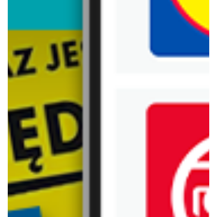
Biedronka
Bricoman
Bricomarche
Carrefour
Castorama
Delikatesy Centrum
Dino
Drogerie Natura
E.Leclerc
Empik
Hebe
Ikea
Intermarche
Jula