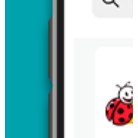
Brakuje jeszcze
50
znaków
Dodając opinię, akceptujesz
regulamin dodawania opinii
. Nie jesteś
anonimowy - Twoje IP jest przez nas zapisywane.