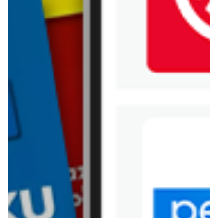
Jysk
Kaufland
Kik
Leroy Merlin
Lewiatan
Lidl
Media Expert
Mila
Mohito
Netto
Pepco
Polomarket
PSB Mrówka
Rossmann
Sinsay
Stokrotka