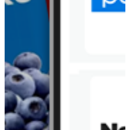
Tesco
Textil Market
Topaz
Żabka
Przepisy
Rissotto z piekarnika
Sernik japoński
Chałka drożdżowa
Bigos na wędzonce
Kremowa carbonara
Naleśniki z tofu i
szpinakiem
Makaron z brokułami i
Gulasz z czerwona
serem pleśniowym
fasola i pieczarkami