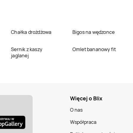
Chałka drożdżowa
Bigos na wędzonce
Sernik z kaszy
Omlet bananowy fit
jaglanej
Więcej o Blix
O nas
Współpraca