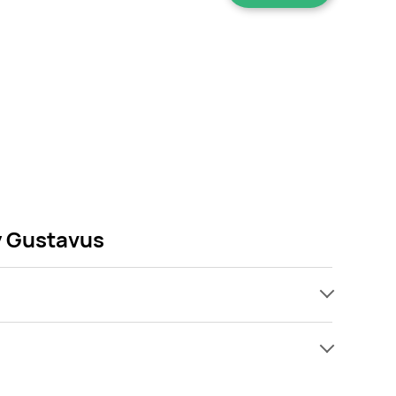
y Gustavus
ach, jednak wśród archiwalnych ofert Boczek
 Gdy tylko pojawi się ciekawa promocja na Boczek