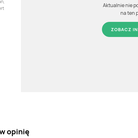
an,
Aktualnie nie p
ert
na ten 
ZOBACZ IN
w opinię