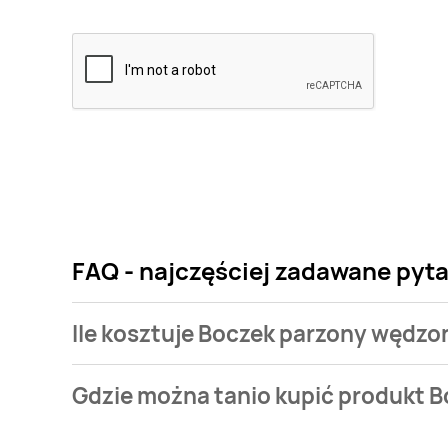
FAQ - najczęściej zadawane pyt
Ile kosztuje Boczek parzony wędz
Cena produktu różni się w zależności od wybranego
Gdzie można tanio kupić produkt 
parzony wędzony Gustavus kosztuje od 19,9 zł do 27,
Boczek parzony wędzony Gustavus aktualnie nie wys