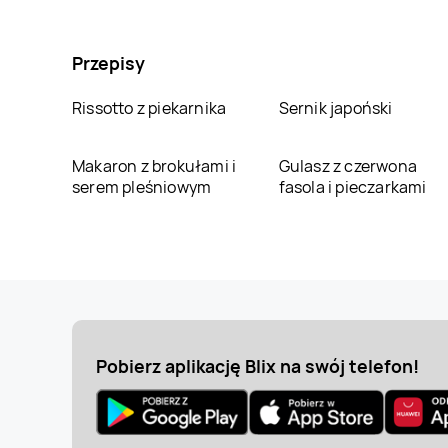
Przepisy
Rissotto z piekarnika
Sernik japoński
Makaron z brokułami i
Gulasz z czerwona
serem pleśniowym
fasola i pieczarkami
Pobierz aplikację Blix na swój telefon!