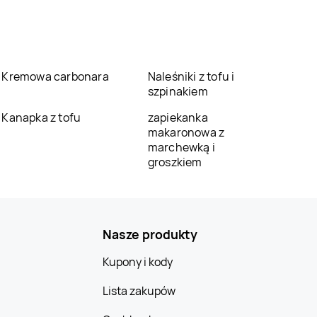
Kremowa carbonara
Naleśniki z tofu i
szpinakiem
Kanapka z tofu
zapiekanka
makaronowa z
marchewką i
groszkiem
Nasze produkty
Kupony i kody
Lista zakupów