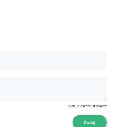
Brakuje jeszcze
50
znaków