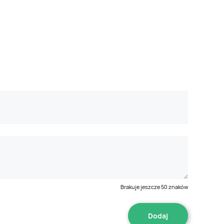
Brakuje jeszcze
50
znaków