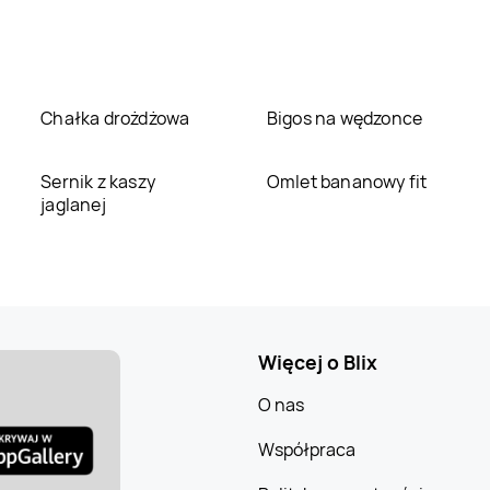
Chałka drożdżowa
Bigos na wędzonce
Sernik z kaszy
Omlet bananowy fit
jaglanej
Więcej o Blix
O nas
Współpraca