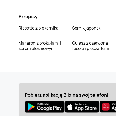
Przepisy
Rissotto z piekarnika
Sernik japoński
Makaron z brokułami i
Gulasz z czerwona
serem pleśniowym
fasola i pieczarkami
Pobierz aplikację Blix na swój telefon!