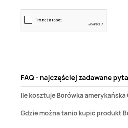
FAQ - najczęściej zadawane py
Ile kosztuje Borówka amerykańs
Cena produktu różni się w zależności od wybranego
Gdzie można tanio kupić produk
amerykańska GARDENLAND kosztuje od 9 zł do 14,99
Borówka amerykańska GARDENLAND aktualnie nie wys