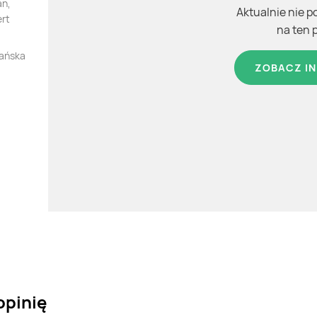
an,
Aktualnie nie p
ert
na ten 
kańska
ZOBACZ IN
opinię