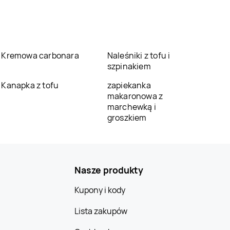
Kremowa carbonara
Naleśniki z tofu i
szpinakiem
Kanapka z tofu
zapiekanka
makaronowa z
marchewką i
groszkiem
Nasze produkty
Kupony i kody
Lista zakupów