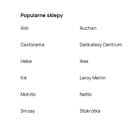
Borówka amerykańska GARDENLAND, umieścimy ją n
Popularne sklepy
Aldi
Auchan
Castorama
Delikatesy Centrum
Hebe
Ikea
Kik
Leroy Merlin
Mohito
Netto
Sinsay
Stokrotka