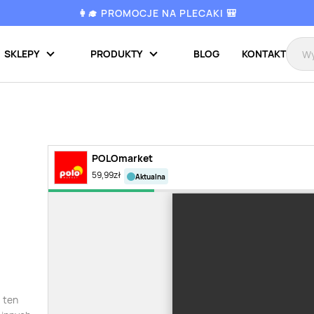
👩‍🎓 PROMOCJE NA PLECAKI 🎒
SKLEPY
PRODUKTY
BLOG
KONTAKT
POLOmarket
59,99
zł
aktualna
 ten