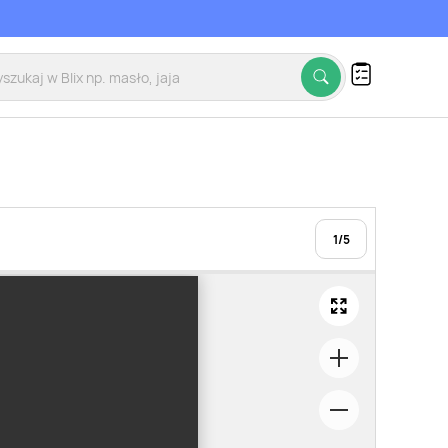
1
/
5