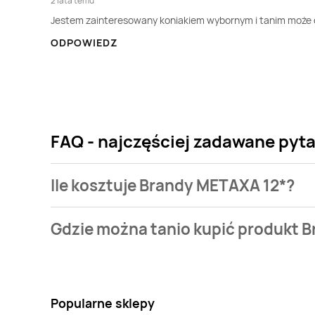
2 lata temu
Jestem zainteresowany koniakiem wybornym i tanim może c
ODPOWIEDZ
FAQ - najczęściej zadawane pyt
Ile kosztuje Brandy METAXA 12*?
Cena produktu różni się w zależności od wybranego 
Gdzie można tanio kupić produkt 
mamy w naszej bazie jest z sieci
POLOmarket
. Bran
Nie wiesz gdzie kupić produkt Brandy METAXA 12* w
Lidl
,
Duży Ben
,
Selgros
. Oprócz tego produkt można
Popularne sklepy