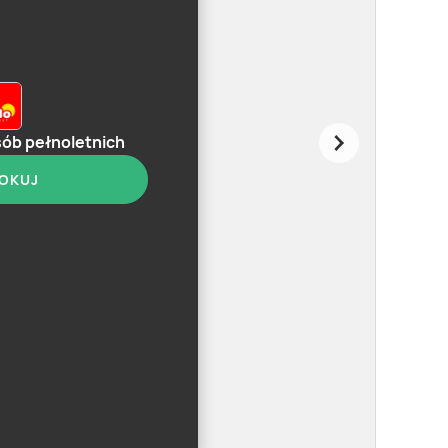
sób pełnoletnich
OKUJ