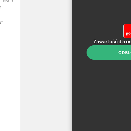
 innych
n
2*
Zawartość dla o
ODBL