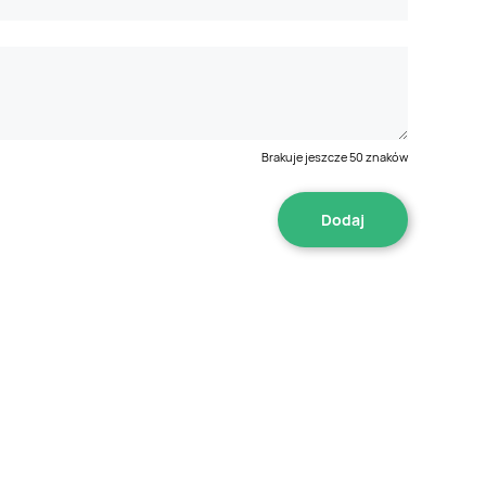
Brakuje jeszcze
50
znaków