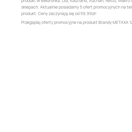
produkt w Biedronka, Lidl, Kaufland, Auchan, Netto, Makro i
sklepach. Aktualnie posiadamy 5 ofert promocyjnych na te
produkt. Ceny zaczynają się od 59,99zł!
Przeglądaj oferty promocyjne na produkt Brandy METAXA 1