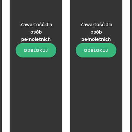
Brandy Metaxa 7*
Zawartość dla
Zawartość dla
osób
osób
aktualna
pełnoletnich
pełnoletnich
Brandy Metaxa 5*
ODBLOKUJ
ODBLOKUJ