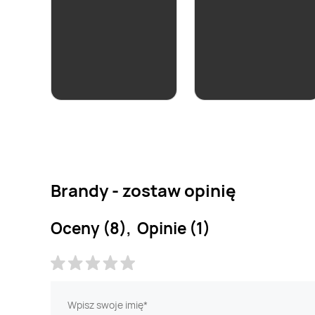
aktualna
Brandy Metaxa 5*
59,99 zł
66,99 zł
Brandy - zostaw opinię
Oceny (8), Opinie (1)