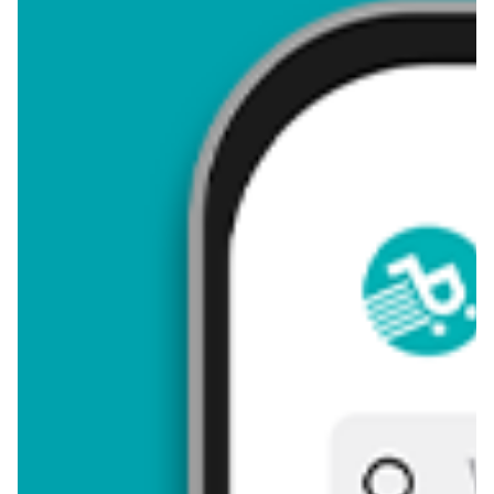
4,36
Zastanawiasz się, gdzie kupić i ile kosztuje produkt Brownie dla
babci? Regularnie sprawdzamy, czy jest promocja na ten
produkt w Biedronka, Lidl, Kaufland, Auchan, Netto, Makro i
innych sklepach. Aktualnie nie posiadamy ofert promocyjnych
na ten produkt.
Przeglądaj podobne oferty promocyjne do Brownie dla babci!
Brownie dla babci - zostaw opinię
Oceny (13), Opinie (0)
Zostaw pierwszy komentarz