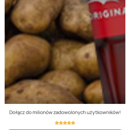
Polityka cookies
Regulamin
OWR
Kontakt
Nasze produkty
Kupony i kody
Lista zakupów
Cashback
Blix Ukraine
Dołącz do milionów zadowolonych użytkowników!
Niedziele handlowe