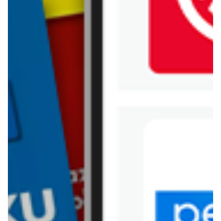
Jysk
Kaufland
Kik
Leroy Merlin
Lewiatan
Lidl
Media Expert
Mila
Mohito
Netto
Pepco
Polomarket
PSB Mrówka
Rossmann
Sinsay
Stokrotka