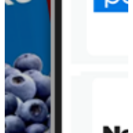
Tesco
Textil Market
Topaz
Żabka
Przepisy
Rissotto z piekarnika
Sernik japoński
Chałka drożdżowa
Bigos na wędzonce
Kremowa carbonara
Naleśniki z tofu i
szpinakiem
Makaron z brokułami i
Gulasz z czerwona
serem pleśniowym
fasola i pieczarkami