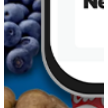
Sernik z kaszy jaglanej
Omlet bananowy fit
Kanapka z tofu
zapiekanka
makaronowa z
marchewką i groszkiem
Pobierz aplikację Blix na swój telefon!
Więcej o Blix
O nas
Współpraca
Polityka prywatności