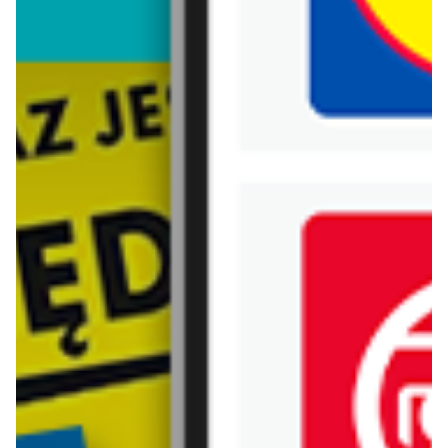
Biedronka
Bricoman
Bricomarche
Carrefour
Castorama
Delikatesy Centrum
Dino
Drogerie Natura
E.Leclerc
Empik
Hebe
Ikea
Intermarche
Jula