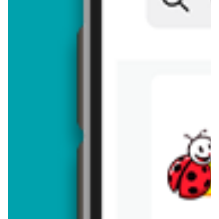
Brakuje jeszcze
50
znaków
Dodając opinię, akceptujesz
regulamin dodawania opinii
. Nie jesteś
anonimowy - Twoje IP jest przez nas zapisywane.