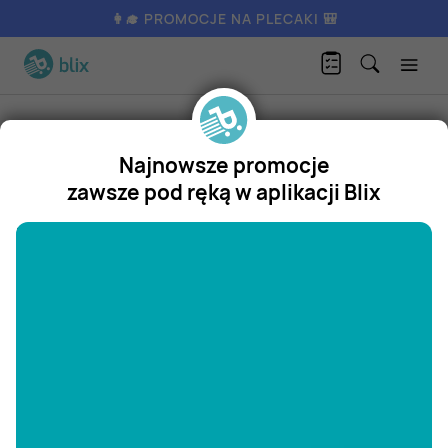
👩‍🎓 PROMOCJE NA PLECAKI 🎒
B
utelka filtrująca wodę 700 ml Dafi
Produkty
AGD / RTV
AGD
Najnowsze promocje
Dafi
zawsze pod ręką w aplikacji Blix
Butelka filtrująca wodę 700 ml
"/>
Dafi
Promocja
Aktualnie nie posiadamy oferty
na ten produkt.