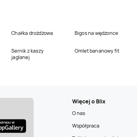
Chałka drożdżowa
Bigos na wędzonce
Sernik z kaszy
Omlet bananowy fit
jaglanej
Więcej o Blix
O nas
Współpraca