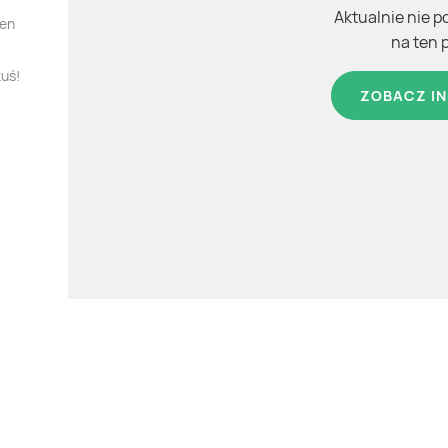
Aktualnie nie p
ten
na ten 
kuś!
ZOBACZ IN