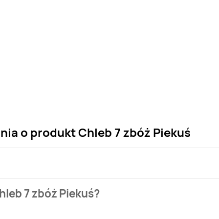
nia o produkt Chleb 7 zbóż Piekuś
 sklepu. Niestety nie posiadamy danych o aktualnych promocj
hleb 7 zbóż Piekuś?
e naszych gazetek promocyjnych. Nie martw się! Gdy tylko poja