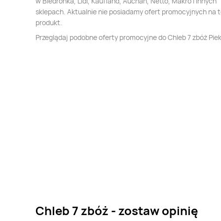
w Biedronka, Lidl, Kaufland, Auchan, Netto, Makro i innych
sklepach. Aktualnie nie posiadamy ofert promocyjnych na 
produkt.
Przeglądaj podobne oferty promocyjne do Chleb 7 zbóż Pie
Chleb 7 zbóż - zostaw opinię