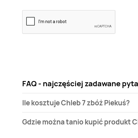
FAQ - najczęściej zadawane pyta
Ile kosztuje Chleb 7 zbóż Piekuś?
Cena produktu różni się w zależności od wybranego
Gdzie można tanio kupić produkt C
Piekuś kosztuje od 4,49 zł do 4,79 zł.
Chleb 7 zbóż Piekuś aktualnie nie występuje w bazi