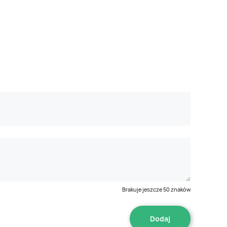
Brakuje jeszcze
50
znaków