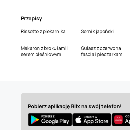
Przepisy
Rissotto z piekarnika
Sernik japoński
Makaron z brokułami i
Gulasz z czerwona
serem pleśniowym
fasola i pieczarkami
Pobierz aplikację Blix na swój telefon!