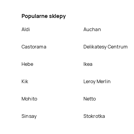
umieścimy ją na naszej stronie
Popularne sklepy
Aldi
Auchan
Castorama
Delikatesy Centrum
Hebe
Ikea
Kik
Leroy Merlin
Mohito
Netto
Sinsay
Stokrotka