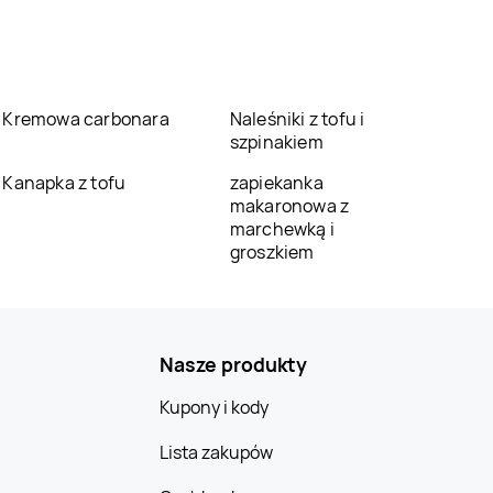
Kremowa carbonara
Naleśniki z tofu i
szpinakiem
Kanapka z tofu
zapiekanka
makaronowa z
marchewką i
groszkiem
Nasze produkty
Kupony i kody
Lista zakupów