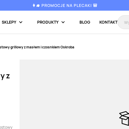
👩‍🎓 PROMOCJE NA PLECAKI 🎒
SKLEPY
PRODUKTY
BLOG
KONTAKT
stowy grillowy z masłem i czosnkiem Oskroba
y z
tostowy