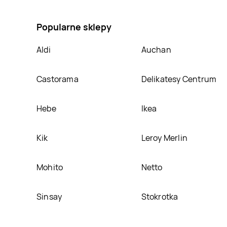
promocja na Chleb tostowy grillowy z masłem i czos
Popularne sklepy
Aldi
Auchan
Castorama
Delikatesy Centrum
Hebe
Ikea
Kik
Leroy Merlin
Mohito
Netto
Sinsay
Stokrotka