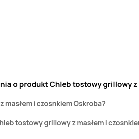
nia o produkt Chleb tostowy grillowy
y z masłem i czosnkiem Oskroba?
 sklepu. Niestety nie posiadamy danych o aktualnych promocj
hleb tostowy grillowy z masłem i czosnki
99 zł do 4,99 zł.
a aktualnie nie występuje w bazie naszych gazetek promocyjny