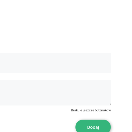
Brakuje jeszcze
50
znaków