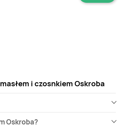
 z masłem i czosnkiem Oskroba
ach, jednak wśród archiwalnych ofert Chleb tostowy
em Oskroba?
ch. Nie martw się! Gdy tylko pojawi się ciekawa