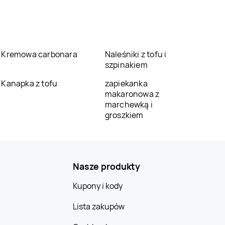
Kremowa carbonara
Naleśniki z tofu i
szpinakiem
Kanapka z tofu
zapiekanka
makaronowa z
marchewką i
groszkiem
Nasze produkty
Kupony i kody
Lista zakupów