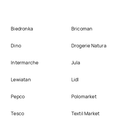
nkiem Oskroba, umieścimy ją na naszej stronie
Biedronka
Bricoman
Dino
Drogerie Natura
Intermarche
Jula
Lewiatan
Lidl
Pepco
Polomarket
Tesco
Textil Market