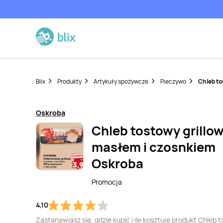
Blix
Produkty
Artykuły spożywcze
Pieczywo
Chleb to
Oskroba
Chleb tostowy grillow
masłem i czosnkiem
Oskroba
Promocja
4,10
Zastanawiasz się, gdzie kupić i ile kosztuje produkt Chleb 