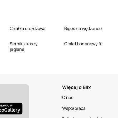
Chałka drożdżowa
Bigos na wędzonce
Sernik z kaszy
Omlet bananowy fit
jaglanej
Więcej o Blix
O nas
Współpraca