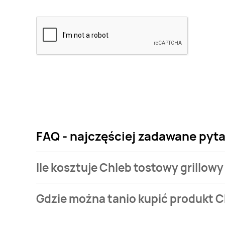
FAQ - najczęściej zadawane pyta
Ile kosztuje Chleb tostowy grillow
Cena produktu różni się w zależności od wybranego
Gdzie można tanio kupić produkt C
grillowy z masłem i czosnkiem Oskroba kosztuje od 3,
Chleb tostowy grillowy z masłem i czosnkiem Oskrob