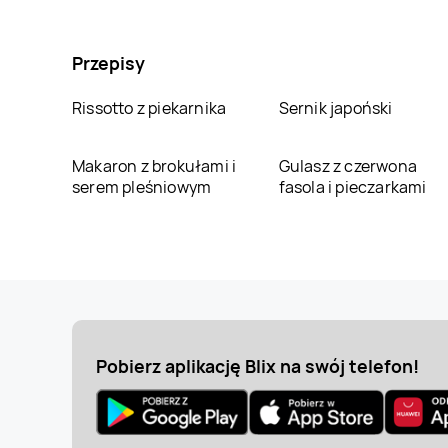
Przepisy
Rissotto z piekarnika
Sernik japoński
Makaron z brokułami i
Gulasz z czerwona
serem pleśniowym
fasola i pieczarkami
Pobierz aplikację Blix na swój telefon!