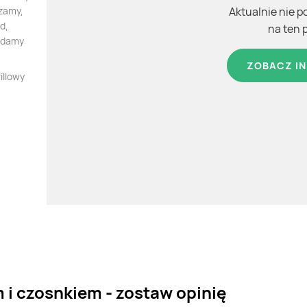
dzamy,
Aktualnie nie p
d,
na ten 
iadamy
ZOBACZ IN
illowy
 i czosnkiem - zostaw opinię