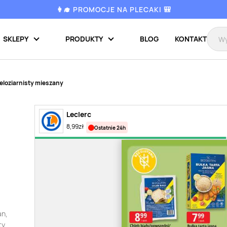
👩‍🎓 PROMOCJE NA PLECAKI 🎒
SKLEPY
PRODUKTY
BLOG
KONTAKT
eloziarnisty mieszany
Leclerc
8,99
zł
ostatnie 24h
an,
ty