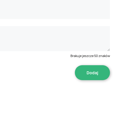
Brakuje jeszcze
50
znaków