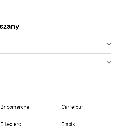
eszany
romocji już od 4,99 zł do 8,99 zł. Najtańsza oferta,
ertę
mieszany znajduje się w atrakcyjnej cenie w sklepach
rmacji o promocjach w nich.
Bricomarche
Carrefour
E.Leclerc
Empik