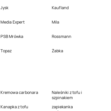
Jysk
Kaufland
Media Expert
Mila
PSB Mrówka
Rossmann
Topaz
Żabka
Kremowa carbonara
Naleśniki z tofu i
szpinakiem
Kanapka z tofu
zapiekanka