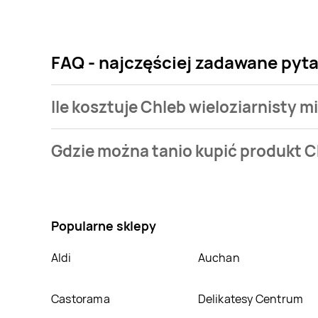
FAQ - najczęściej zadawane pyta
Ile kosztuje Chleb wieloziarnisty 
Cena produktu różni się w zależności od wybranego s
Gdzie można tanio kupić produkt C
jaką mamy w naszej bazie jest z sieci
Leclerc
. Chleb
Nie wiesz gdzie kupić produkt Chleb wieloziarnisty 
Leclerc
,
POLOmarket
. Oprócz tego produkt można 
Popularne sklepy
Aldi
Auchan
Castorama
Delikatesy Centrum