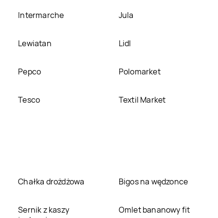
Intermarche
Jula
Lewiatan
Lidl
Pepco
Polomarket
Tesco
Textil Market
Chałka drożdżowa
Bigos na wędzonce
Sernik z kaszy
Omlet bananowy fit