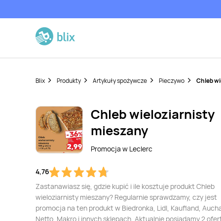
Blix
Produkty
Artykuły spożywcze
Pieczywo
Chleb wi
Chleb wieloziarnisty
mieszany
Promocja w
Leclerc
4,76
Zastanawiasz się, gdzie kupić i ile kosztuje produkt Chleb
wieloziarnisty mieszany? Regularnie sprawdzamy, czy jest
promocja na ten produkt w Biedronka, Lidl, Kaufland, Auch
Netto, Makro i innych sklepach. Aktualnie posiadamy 2 ofer