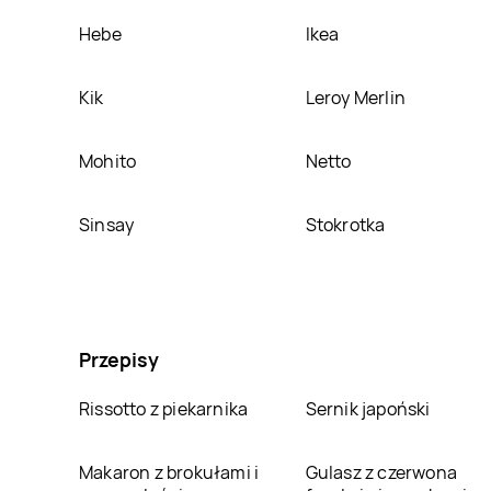
Hebe
Ikea
Kik
Leroy Merlin
Mohito
Netto
Sinsay
Stokrotka
Przepisy
Rissotto z piekarnika
Sernik japoński
Makaron z brokułami i
Gulasz z czerwona