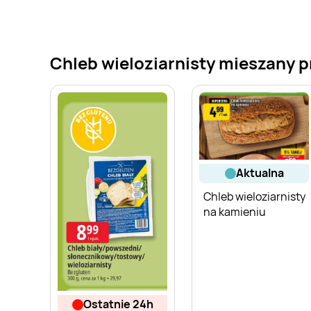
Chleb wieloziarnisty mieszany pr
aktualna
Chleb wieloziarnisty
na kamieniu
ostatnie 24h