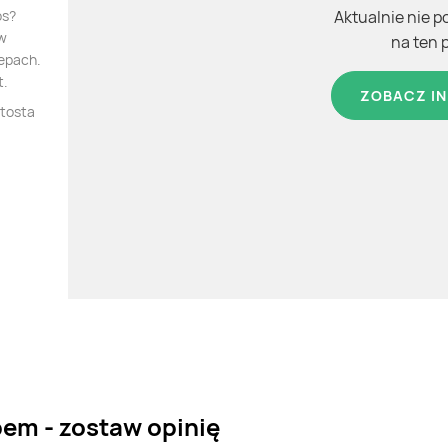
os?
Aktualnie nie p
 w
na ten 
lepach.
t.
ZOBACZ IN
 tosta
pem - zostaw opinię