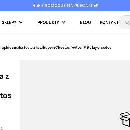
👩‍🎓 PROMOCJE NA PLECAKI 🎒
SKLEPY
PRODUKTY
BLOG
KONTAKT
rupki o smaku tosta z ketchupem Cheetos football Frito lay cheetos
a z
etos
 o