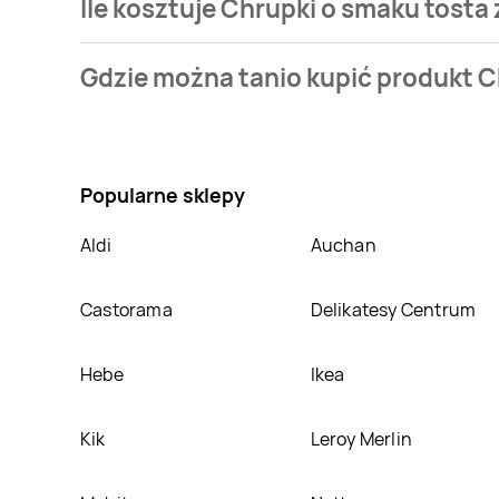
Ile kosztuje Chrupki o smaku tosta
Cena produktu różni się w zależności od wybranego
Gdzie można tanio kupić produkt C
smaku tosta z ketchupem Cheetos football Frito lay c
Chrupki o smaku tosta z ketchupem Cheetos football
pojawi się ciekawa promocja na Chrupki o smaku tos
Popularne sklepy
Aldi
Auchan
Castorama
Delikatesy Centrum
Hebe
Ikea
Kik
Leroy Merlin