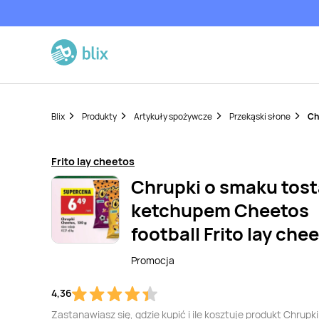
Blix
Produkty
Artykuły spożywcze
Przekąski słone
Ch
Frito lay cheetos
Chrupki o smaku tost
ketchupem Cheetos
football Frito lay che
Promocja
4,36
Zastanawiasz się, gdzie kupić i ile kosztuje produkt Chrupki