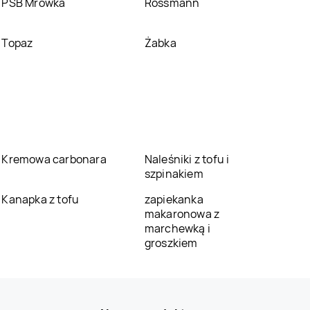
PSB Mrówka
Rossmann
Topaz
Żabka
Kremowa carbonara
Naleśniki z tofu i
szpinakiem
Kanapka z tofu
zapiekanka
makaronowa z
marchewką i
groszkiem