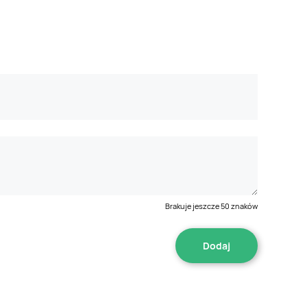
Brakuje jeszcze
50
znaków