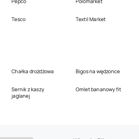
Pepco
Polomarket
Tesco
Textil Market
Chałka drożdżowa
Bigos na wędzonce
Sernik z kaszy
Omlet bananowy fit
jaglanej