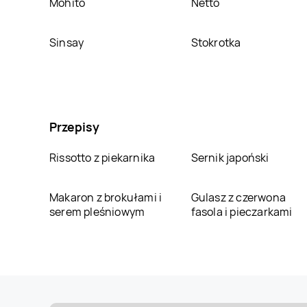
Mohito
Netto
Sinsay
Stokrotka
Przepisy
Rissotto z piekarnika
Sernik japoński
Makaron z brokułami i
Gulasz z czerwona
serem pleśniowym
fasola i pieczarkami