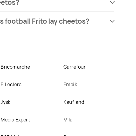
eetos?
ach, jednak wśród archiwalnych ofert Chrupki o
football Frito lay cheetos?
azetek promocyjnych. Nie martw się! Gdy tylko
ją na naszej stronie
Bricomarche
Carrefour
E.Leclerc
Empik
Jysk
Kaufland
Media Expert
Mila