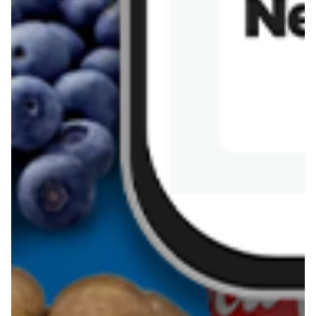
Sernik z kaszy jaglanej
Omlet bananowy fit
Kanapka z tofu
zapiekanka
makaronowa z
marchewką i groszkiem
Pobierz aplikację Blix na swój telefon!
Więcej o Blix
O nas
Współpraca