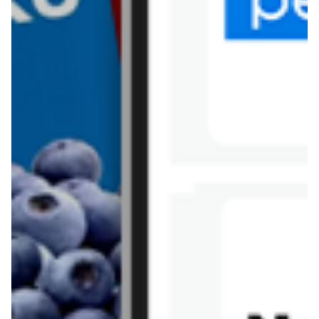
Tesco
Textil Market
Topaz
Żabka
Przepisy
Rissotto z piekarnika
Sernik japoński
Chałka drożdżowa
Bigos na wędzonce
Kremowa carbonara
Naleśniki z tofu i
szpinakiem
Makaron z brokułami i
Gulasz z czerwona
serem pleśniowym
fasola i pieczarkami