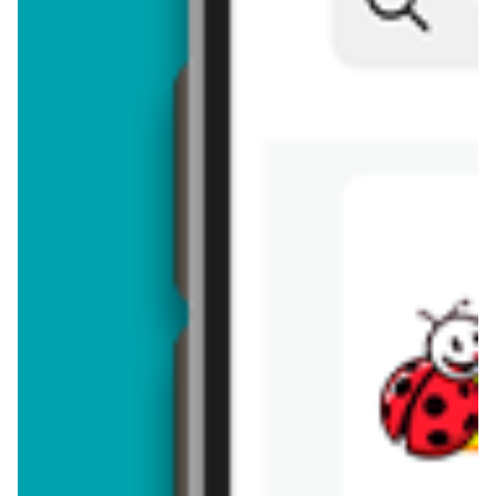
Brakuje jeszcze
50
znaków
Dodając opinię, akceptujesz
regulamin dodawania opinii
. Nie jesteś
anonimowy - Twoje IP jest przez nas zapisywane.