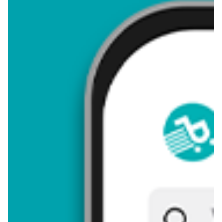
4,18
Zastanawiasz się, gdzie kupić i ile kosztuje produkt
Chryzantema fioletowa? Regularnie sprawdzamy, czy jest
promocja na ten produkt w Biedronka, Lidl, Kaufland, Auchan,
Netto, Makro i innych sklepach. Aktualnie nie posiadamy ofert
promocyjnych na ten produkt.
Przeglądaj podobne oferty promocyjne do Chryzantema
fioletowa!
Chryzantema fioletowa - zostaw opinię
Oceny (5), Opinie (0)
Zostaw pierwszy komentarz