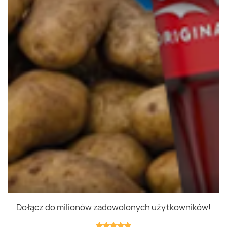
Polityka prywatności
Polityka cookies
Regulamin
OWR
Kontakt
Nasze produkty
Kupony i kody
Lista zakupów
Cashback
Blix Ukraine
Dołącz do milionów zadowolonych użytkowników!
Niedziele handlowe