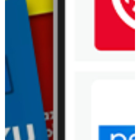
Jysk
Kaufland
Kik
Leroy Merlin
Lewiatan
Lidl
Media Expert
Mila
Mohito
Netto
Pepco
Polomarket
PSB Mrówka
Rossmann
Sinsay
Stokrotka