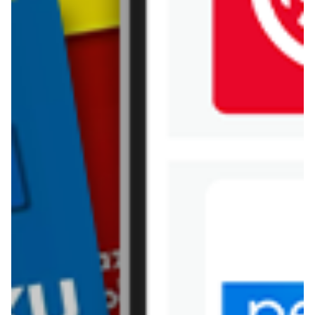
Jysk
Kaufland
Kik
Leroy Merlin
Lewiatan
Lidl
Media Expert
Mila
Mohito
Netto
Pepco
Polomarket
PSB Mrówka
Rossmann
Sinsay
Stokrotka