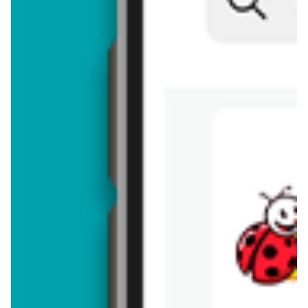
Brakuje jeszcze
50
znaków
Dodając opinię, akceptujesz
regulamin dodawania opinii
. Nie jesteś
anonimowy - Twoje IP jest przez nas zapisywane.