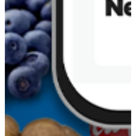
Sernik z kaszy jaglanej
Omlet bananowy fit
Kanapka z tofu
zapiekanka
makaronowa z
marchewką i groszkiem
Pobierz aplikację Blix na swój telefon!
Więcej o Blix
O nas
Współpraca