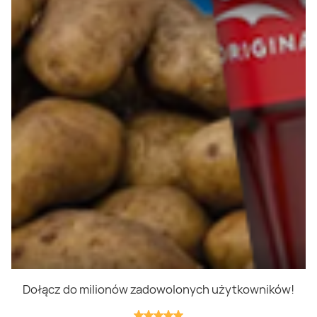
Polityka prywatności
Polityka cookies
Regulamin
OWR
Kontakt
Nasze produkty
Kupony i kody
Lista zakupów
Cashback
Blix Ukraine
Dołącz do milionów zadowolonych użytkowników!
Niedziele handlowe