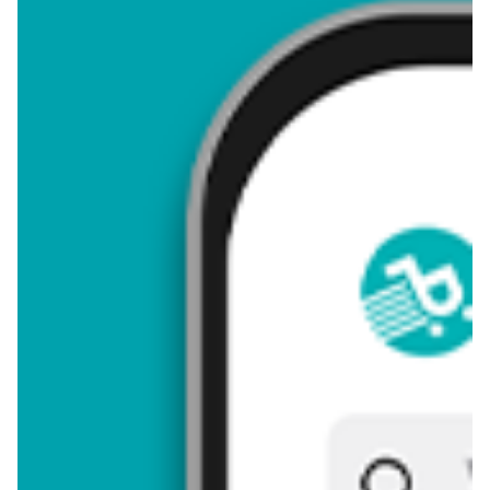
4,89
Zastanawiasz się, gdzie kupić i ile kosztuje produkt
Chryzantema trzykolorowa? Regularnie sprawdzamy, czy jest
promocja na ten produkt w Biedronka, Lidl, Kaufland, Auchan,
Netto, Makro i innych sklepach. Aktualnie nie posiadamy ofert
promocyjnych na ten produkt.
Przeglądaj podobne oferty promocyjne do Chryzantema
trzykolorowa!
Chryzantema trzykolorowa - zostaw opinię
Oceny (7), Opinie (0)
Zostaw pierwszy komentarz