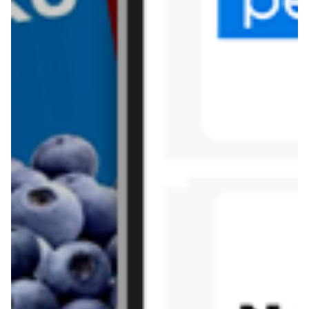
Tesco
Textil Market
Topaz
Żabka
Przepisy
Rissotto z piekarnika
Sernik japoński
Chałka drożdżowa
Bigos na wędzonce
Kremowa carbonara
Naleśniki z tofu i
szpinakiem
Makaron z brokułami i
Gulasz z czerwona
serem pleśniowym
fasola i pieczarkami