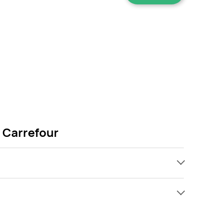
 Carrefour
ach, jednak wśród archiwalnych ofert Chusteczki
 Gdy tylko pojawi się ciekawa promocja na