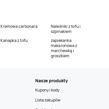
Kremowa carbonara
Naleśniki z tofu i
szpinakiem
Kanapka z tofu
zapiekanka
makaronowa z
marchewką i
groszkiem
Nasze produkty
Kupony i kody
Lista zakupów