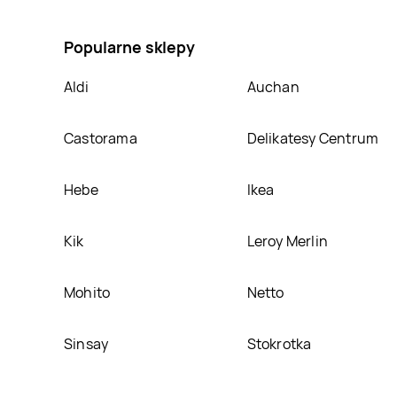
Chusteczki gospodarcze Carrefour, umieścimy ją na
Popularne sklepy
Aldi
Auchan
Castorama
Delikatesy Centrum
Hebe
Ikea
Kik
Leroy Merlin
Mohito
Netto
Sinsay
Stokrotka