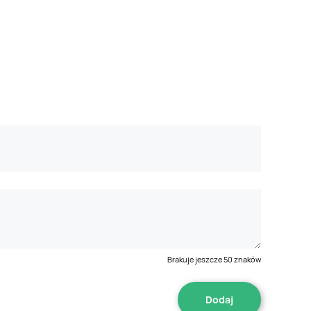
Brakuje jeszcze
50
znaków