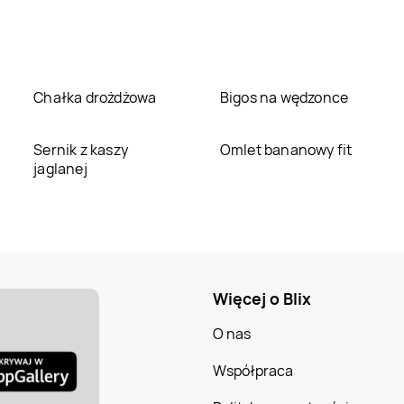
Chałka drożdżowa
Bigos na wędzonce
Sernik z kaszy
Omlet bananowy fit
jaglanej
Więcej o Blix
O nas
Współpraca