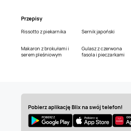
Przepisy
Rissotto z piekarnika
Sernik japoński
Makaron z brokułami i
Gulasz z czerwona
serem pleśniowym
fasola i pieczarkami
Pobierz aplikację Blix na swój telefon!