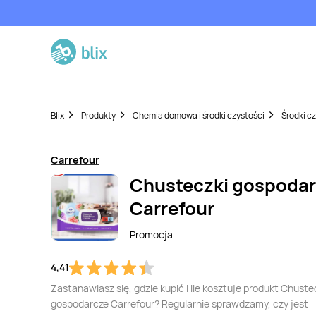
Blix
Produkty
Chemia domowa i środki czystości
Środki c
Carrefour
Chusteczki gospoda
Carrefour
Promocja
4,41
Zastanawiasz się, gdzie kupić i ile kosztuje produkt Chuste
gospodarcze Carrefour? Regularnie sprawdzamy, czy jest