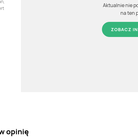
an,
Aktualnie nie p
ert
na ten 
ZOBACZ IN
w opinię