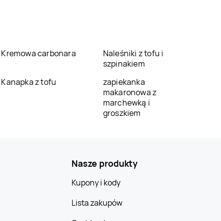
Kremowa carbonara
Naleśniki z tofu i
szpinakiem
Kanapka z tofu
zapiekanka
makaronowa z
marchewką i
groszkiem
Nasze produkty
Kupony i kody
Lista zakupów