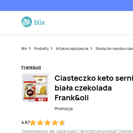
Blix
Produkty
Artykuły spożywcze
Słodycze i wyroby cuki
Frank&oli
Ciasteczko keto serni
biała czekolada
Frank&oli
Promocja
4,67
Zastanawiasz się, gdzie kupić i ile kosztuje produkt Ciaste