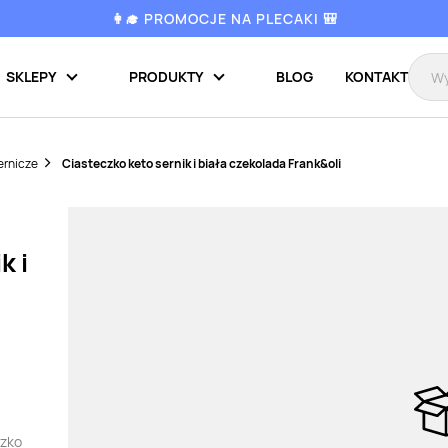
👩‍🎓 PROMOCJE NA PLECAKI 🎒
SKLEPY
PRODUKTY
BLOG
KONTAKT
ernicze
Ciasteczko keto sernik i biała czekolada Frank&oli
k i
czko