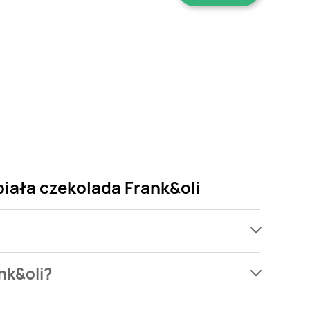
biała czekolada Frank&oli
ach, jednak wśród archiwalnych ofert Ciasteczko
nk&oli?
 Nie martw się! Gdy tylko pojawi się ciekawa