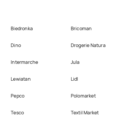
a Frank&oli, umieścimy ją na naszej stronie
Biedronka
Bricoman
Dino
Drogerie Natura
Intermarche
Jula
Lewiatan
Lidl
Pepco
Polomarket
Tesco
Textil Market