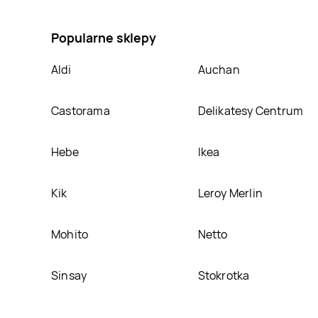
promocja na Ciasteczko keto sernik i biała czekolad
Popularne sklepy
Aldi
Auchan
Castorama
Delikatesy Centrum
Hebe
Ikea
Kik
Leroy Merlin
Mohito
Netto
Sinsay
Stokrotka