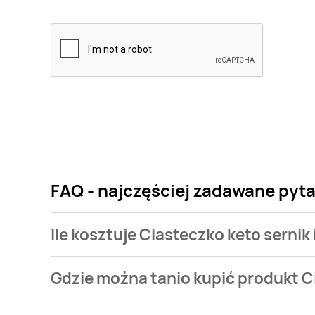
FAQ - najczęściej zadawane pytan
Ile kosztuje Ciasteczko keto sernik 
Cena produktu różni się w zależności od wybranego
Gdzie można tanio kupić produkt Ci
keto sernik i biała czekolada Frank&oli kosztuje od 2,
Ciasteczko keto sernik i biała czekolada Frank&oli 