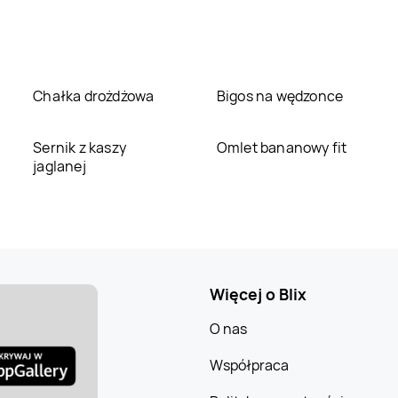
Chałka drożdżowa
Bigos na wędzonce
Sernik z kaszy
Omlet bananowy fit
jaglanej
Więcej o Blix
O nas
Współpraca