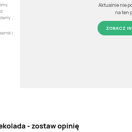
zamy,
Aktualnie nie p
d,
na ten 
iadamy
ZOBACZ IN
ernik i
zekolada - zostaw opinię