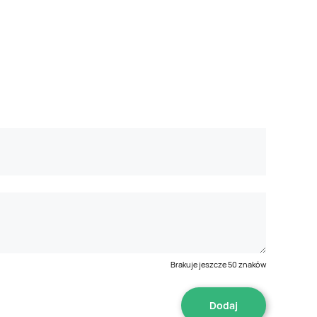
Brakuje jeszcze
50
znaków