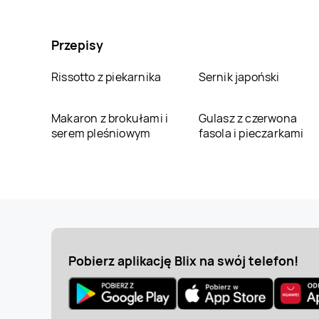
Przepisy
Rissotto z piekarnika
Sernik japoński
Makaron z brokułami i
Gulasz z czerwona
serem pleśniowym
fasola i pieczarkami
Pobierz aplikację Blix na swój telefon!