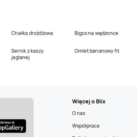
Chałka drożdżowa
Bigos na wędzonce
Sernik z kaszy
Omlet bananowy fit
jaglanej
Więcej o Blix
O nas
Współpraca