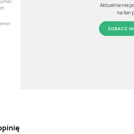
Auchan,
Aktualnie nie p
ert
na ten 
 lemon
ZOBACZ IN
opinię