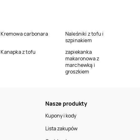
Kremowa carbonara
Naleśniki z tofu i
szpinakiem
Kanapka z tofu
zapiekanka
makaronowa z
marchewką i
groszkiem
Nasze produkty
Kupony i kody
Lista zakupów