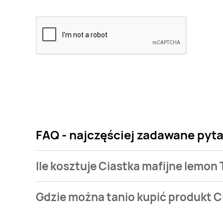
FAQ - najczęściej zadawane pyta
Ile kosztuje Ciastka mafijne lemon
Cena produktu różni się w zależności od wybranego
Gdzie można tanio kupić produkt C
mafijne lemon Twoje słodkie chwile kosztuje od 3,79 
Ciastka mafijne lemon Twoje słodkie chwile aktualn