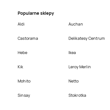
Ciastka mafijne lemon Twoje słodkie chwile, umieśc
Popularne sklepy
Aldi
Auchan
Castorama
Delikatesy Centrum
Hebe
Ikea
Kik
Leroy Merlin
Mohito
Netto
Sinsay
Stokrotka