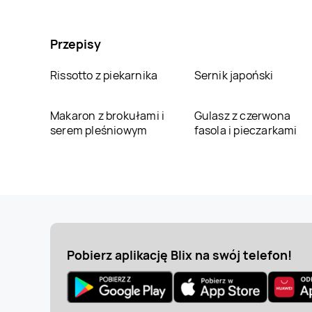
Przepisy
Rissotto z piekarnika
Sernik japoński
Makaron z brokułami i
Gulasz z czerwona
serem pleśniowym
fasola i pieczarkami
Pobierz aplikację Blix na swój telefon!