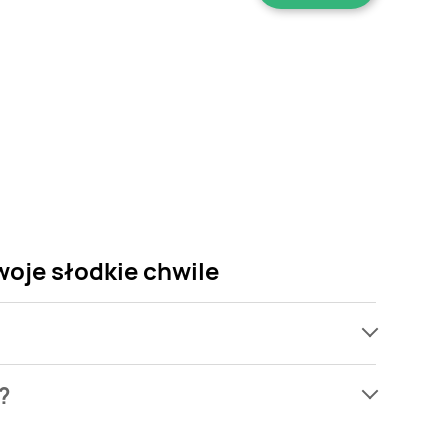
woje słodkie chwile
ach, jednak wśród archiwalnych ofert Ciastka
?
artw się! Gdy tylko pojawi się ciekawa promocja na