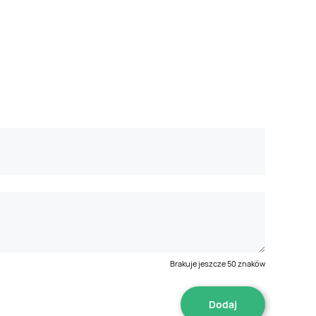
Brakuje jeszcze
50
znaków