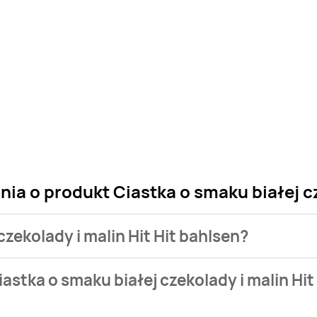
ia o produkt Ciastka o smaku białej cz
czekolady i malin Hit Hit bahlsen?
 sklepu. Niestety nie posiadamy danych o aktualnych promocja
astka o smaku białej czekolady i malin Hit
e od 2,29 zł do 3,99 zł.
hlsen aktualnie nie występuje w bazie naszych gazetek promocyj