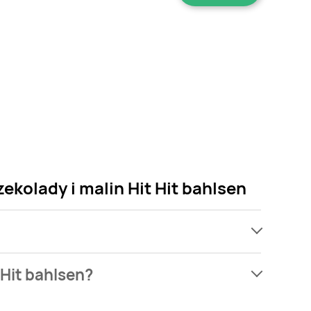
ekolady i malin Hit Hit bahlsen
ch, jednak wśród archiwalnych ofert Ciastka o
 Hit bahlsen?
nych. Nie martw się! Gdy tylko pojawi się ciekawa