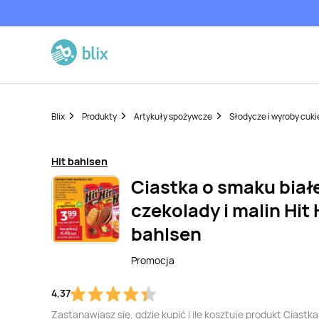
Blix
Produkty
Artykuły spożywcze
Słodycze i wyroby cuki
Hit bahlsen
Ciastka o smaku biał
czekolady i malin Hit 
bahlsen
Promocja
4,37
Zastanawiasz się, gdzie kupić i ile kosztuje produkt Ciastka