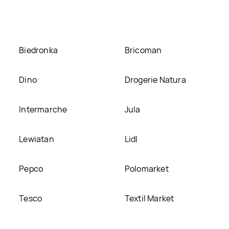
 Hit Hit bahlsen, umieścimy ją na naszej stronie
Biedronka
Bricoman
Dino
Drogerie Natura
Intermarche
Jula
Lewiatan
Lidl
Pepco
Polomarket
Tesco
Textil Market