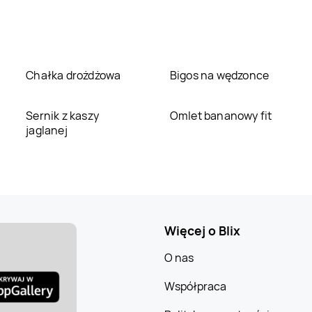
Chałka drożdżowa
Bigos na wędzonce
Sernik z kaszy
Omlet bananowy fit
jaglanej
Więcej o Blix
O nas
Współpraca