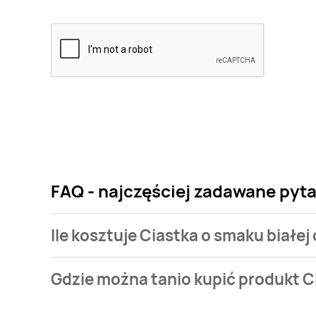
FAQ - najczęściej zadawane pytan
Ile kosztuje Ciastka o smaku białej 
Cena produktu różni się w zależności od wybranego
Gdzie można tanio kupić produkt Ci
smaku białej czekolady i malin Hit Hit bahlsen kosztuj
Ciastka o smaku białej czekolady i malin Hit Hit ba