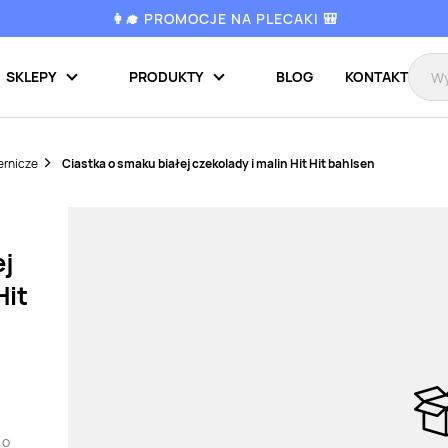
👩‍🎓 PROMOCJE NA PLECAKI 🎒
SKLEPY
PRODUKTY
BLOG
KONTAKT
ernicze
Ciastka o smaku białej czekolady i malin Hit Hit bahlsen
ej
Hit
 o