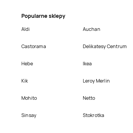
promocja na Ciastka o smaku białej czekolady i malin
Popularne sklepy
Aldi
Auchan
Castorama
Delikatesy Centrum
Hebe
Ikea
Kik
Leroy Merlin
Mohito
Netto
Sinsay
Stokrotka