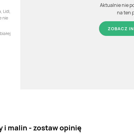
Aktualnie nie p
 Lidl,
na ten 
e nie
ZOBACZ IN
białej
 i malin - zostaw opinię