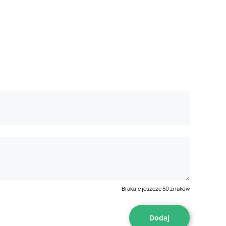
Brakuje jeszcze
50
znaków