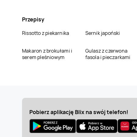
Przepisy
Rissotto z piekarnika
Sernik japoński
Makaron z brokułami i
Gulasz z czerwona
serem pleśniowym
fasola i pieczarkami
Pobierz aplikację Blix na swój telefon!