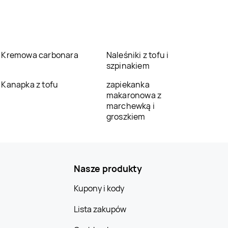
Kremowa carbonara
Naleśniki z tofu i
szpinakiem
Kanapka z tofu
zapiekanka
makaronowa z
marchewką i
groszkiem
Nasze produkty
Kupony i kody
Lista zakupów