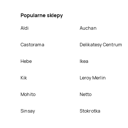
Ciastka słony karmel BERGEN OBSESSION, umieścimy
Popularne sklepy
Aldi
Auchan
Castorama
Delikatesy Centrum
Hebe
Ikea
Kik
Leroy Merlin
Mohito
Netto
Sinsay
Stokrotka