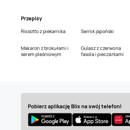
Przepisy
Rissotto z piekarnika
Sernik japoński
Makaron z brokułami i
Gulasz z czerwona
serem pleśniowym
fasola i pieczarkami
Pobierz aplikację Blix na swój telefon!