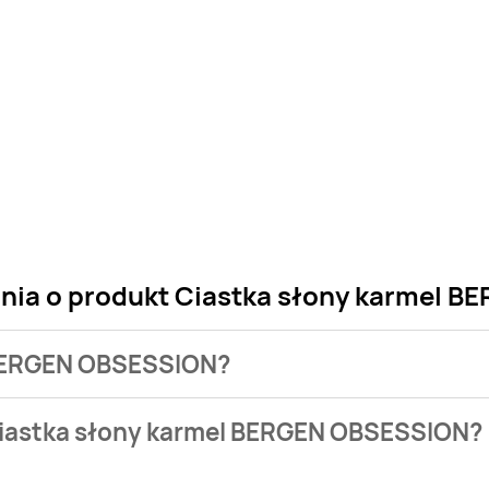
ania o produkt Ciastka słony karmel 
l BERGEN OBSESSION?
 sklepu. Niestety nie posiadamy danych o aktualnych promocj
Ciastka słony karmel BERGEN OBSESSION?
 zł.
ie występuje w bazie naszych gazetek promocyjnych. Nie mart