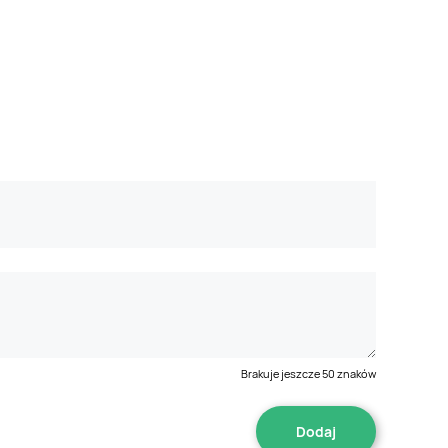
Brakuje jeszcze
50
znaków