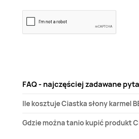
FAQ - najczęściej zadawane pyt
Ile kosztuje Ciastka słony karme
Cena produktu różni się w zależności od wybranego
Gdzie można tanio kupić produkt 
karmel BERGEN OBSESSION kosztuje od 2,25 zł do 3,5
Ciastka słony karmel BERGEN OBSESSION aktualnie n