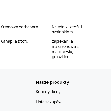
Kremowa carbonara
Naleśniki z tofu i
szpinakiem
Kanapka z tofu
zapiekanka
makaronowa z
marchewką i
groszkiem
Nasze produkty
Kupony i kody
Lista zakupów