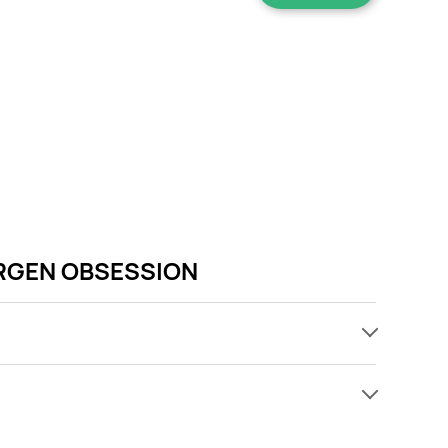
BERGEN OBSESSION
ach, jednak wśród archiwalnych ofert Ciastka słony
w się! Gdy tylko pojawi się ciekawa promocja na