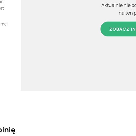
an,
Aktualnie nie p
ert
na ten 
rmel
ZOBACZ IN
pinię