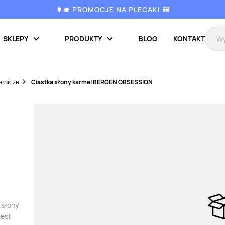
👩‍🎓 PROMOCJE NA PLECAKI 🎒
SKLEPY
PRODUKTY
BLOG
KONTAKT
ernicze
Ciastka słony karmel BERGEN OBSESSION
 słony
jest