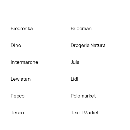
 ją na naszej stronie
Biedronka
Bricoman
Dino
Drogerie Natura
Intermarche
Jula
Lewiatan
Lidl
Pepco
Polomarket
Tesco
Textil Market