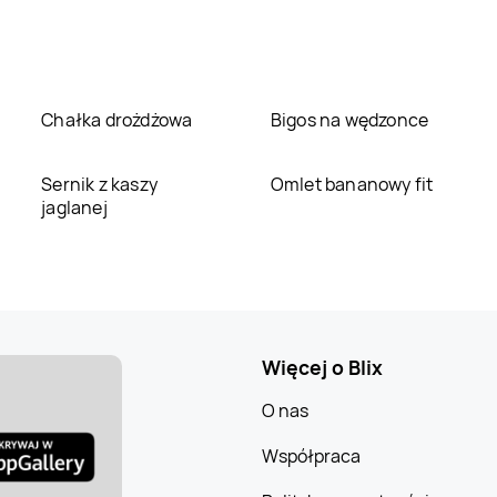
Chałka drożdżowa
Bigos na wędzonce
Sernik z kaszy
Omlet bananowy fit
jaglanej
Więcej o Blix
O nas
Współpraca