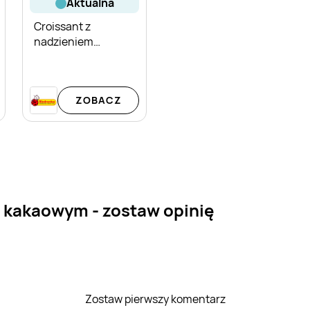
aktualna
Croissant z
nadzieniem
kakaowym 7 Days
Family Pack 5-pak
ZOBACZ
 kakaowym - zostaw opinię
Zostaw pierwszy komentarz