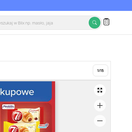
1
/
15