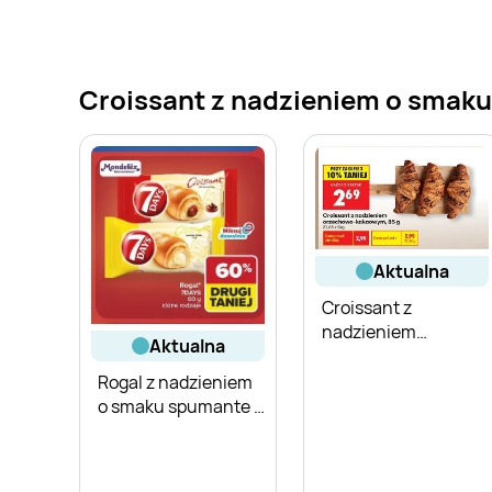
Croissant z nadzieniem o smaku 
aktualna
Croissant z
nadzieniem
aktualna
orzechowo-
kakaowym
Rogal z nadzieniem
o smaku spumante 7
Days