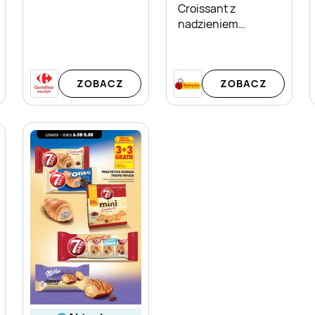
Croissant z
nadzieniem
kakaowym 7 Days
ZOBACZ
ZOBACZ