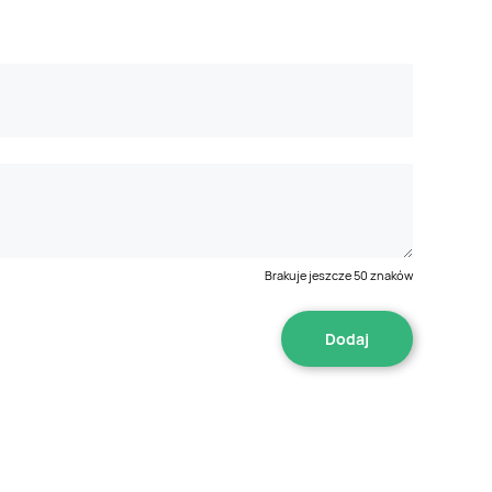
Brakuje jeszcze
50
znaków