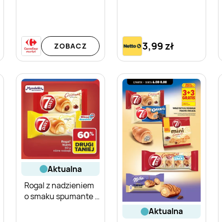
3,99 zł
ZOBACZ
aktualna
Rogal z nadzieniem
o smaku spumante 7
Days
aktualna