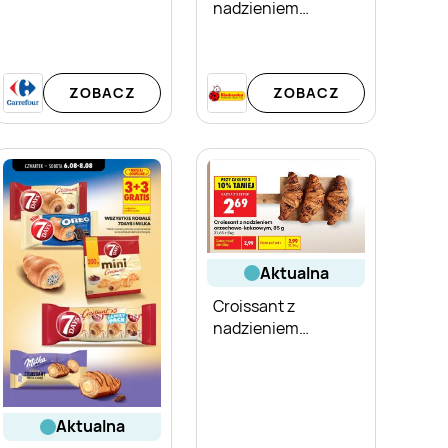
nadzieniem
kakaowym 7 Days
ZOBACZ
ZOBACZ
aktualna
Croissant z
nadzieniem
orzechowo-
kakaowym
aktualna