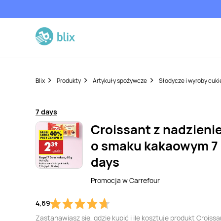
Blix
Produkty
Artykuły spożywcze
Słodycze i wyroby cuki
7 days
Croissant z nadzieni
o smaku kakaowym 7
days
Promocja w
Carrefour
4,69
Zastanawiasz się, gdzie kupić i ile kosztuje produkt Croissa