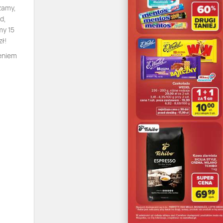
zamy,
d,
my 15
zł!
ieniem