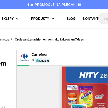
👩‍🎓 PROMOCJE NA PLECAKI 🎒
SKLEPY
PRODUKTY
BLOG
KONTAKT
ernicze
Croissant z nadzieniem o smaku kakaowym 7 days
Carrefour
zł
aktualna
em
nt z