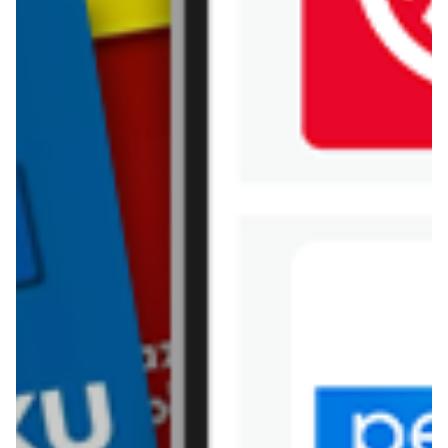
Jysk
Kaufland
Kik
Leroy Merlin
Lewiatan
Lidl
Media Expert
Mila
Mohito
Netto
Pepco
Polomarket
PSB Mrówka
Rossmann
Sinsay
Stokrotka