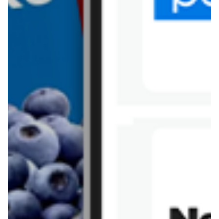
Tesco
Textil Market
Topaz
Żabka
Przepisy
Rissotto z piekarnika
Sernik japoński
Chałka drożdżowa
Bigos na wędzonce
Kremowa carbonara
Naleśniki z tofu i
szpinakiem
Makaron z brokułami i
Gulasz z czerwona
serem pleśniowym
fasola i pieczarkami