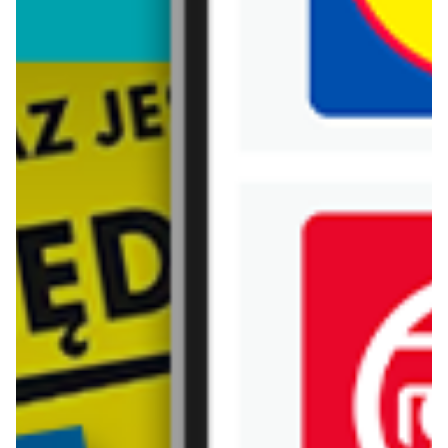
Biedronka
Bricoman
Bricomarche
Carrefour
Castorama
Delikatesy Centrum
Dino
Drogerie Natura
E.Leclerc
Empik
Hebe
Ikea
Intermarche
Jula