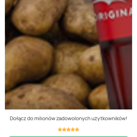
Polityka cookies
Regulamin
OWR
Kontakt
Nasze produkty
Kupony i kody
Lista zakupów
Cashback
Blix Ukraine
Dołącz do milionów zadowolonych użytkowników!
Niedziele handlowe