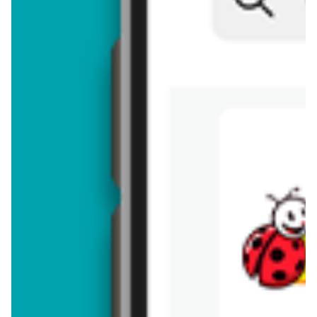
Brakuje jeszcze
50
znaków
Dodając opinię, akceptujesz
regulamin dodawania opinii
. Nie jesteś
anonimowy - Twoje IP jest przez nas zapisywane.