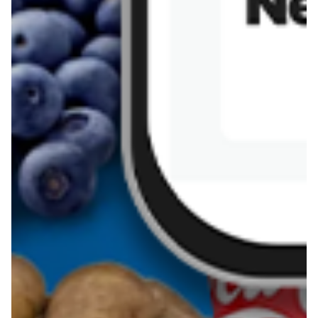
Sernik z kaszy jaglanej
Omlet bananowy fit
Kanapka z tofu
zapiekanka
makaronowa z
marchewką i groszkiem
Pobierz aplikację Blix na swój telefon!
Więcej o Blix
O nas
Współpraca
Polityka prywatności