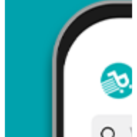
4,50
Zastanawiasz się, gdzie kupić i ile kosztuje produkt Cukierki
marcińskie? Regularnie sprawdzamy, czy jest promocja na ten
produkt w Biedronka, Lidl, Kaufland, Auchan, Netto, Makro i
innych sklepach. Aktualnie nie posiadamy ofert promocyjnych
na ten produkt.
Przeglądaj podobne oferty promocyjne do Cukierki marcińskie!
Cukierki marcińskie - zostaw opinię
Oceny (7), Opinie (0)
Zostaw pierwszy komentarz