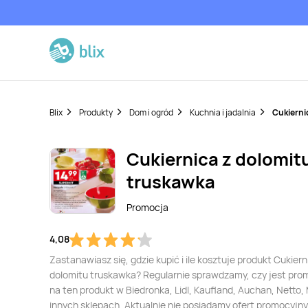
Blix
Produkty
Dom i ogród
Kuchnia i jadalnia
Cukierni
Cukiernica z dolomit
truskawka
Promocja
4,08
Zastanawiasz się, gdzie kupić i ile kosztuje produkt Cukiern
dolomitu truskawka? Regularnie sprawdzamy, czy jest pro
na ten produkt w Biedronka, Lidl, Kaufland, Auchan, Netto, 
innych sklepach. Aktualnie nie posiadamy ofert promocyjn