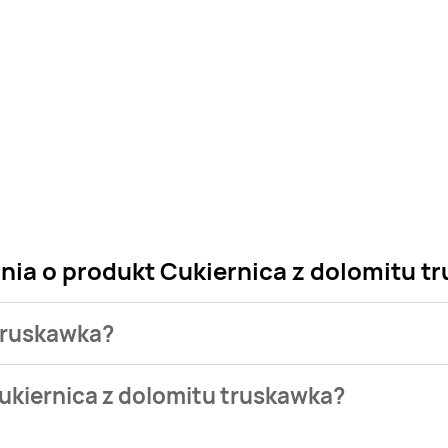
nia o produkt Cukiernica z dolomitu t
 truskawka?
 sklepu. Niestety nie posiadamy danych o aktualnych promocj
ukiernica z dolomitu truskawka?
ępuje w bazie naszych gazetek promocyjnych. Nie martw się! G