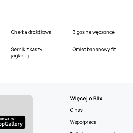
Chałka drożdżowa
Bigos na wędzonce
Sernik z kaszy
Omlet bananowy fit
jaglanej
Więcej o Blix
O nas
Współpraca