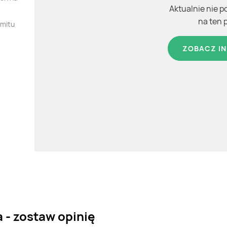
Aktualnie nie p
na ten 
omitu
ZOBACZ IN
 - zostaw opinię