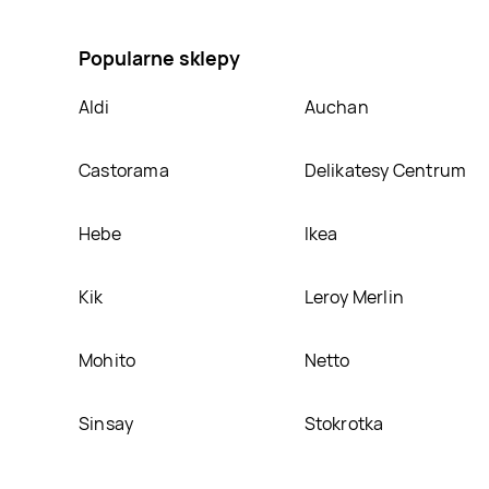
z dolomitu truskawka, umieścimy ją na naszej stron
Popularne sklepy
Aldi
Auchan
Castorama
Delikatesy Centrum
Hebe
Ikea
Kik
Leroy Merlin
Mohito
Netto
Sinsay
Stokrotka