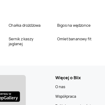
Chałka drożdżowa
Bigos na wędzonce
Sernik z kaszy
Omlet bananowy fit
jaglanej
Więcej o Blix
O nas
Współpraca