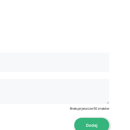
Brakuje jeszcze
50
znaków