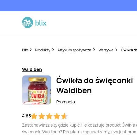
Blix
Produkty
Artykuły spożywcze
Warzywa
Ćwikła d
Waldiben
Ćwikła do święconki
Waldiben
Promocja
4,65
Zastanawiasz się, gdzie kupić i ile kosztuje produkt Ćwikła
święconki Waldiben? Regularnie sprawdzamy, czy jest pro