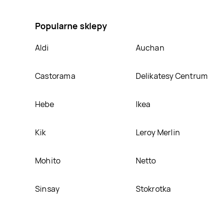
święconki Waldiben, umieścimy ją na naszej stronie
Popularne sklepy
Aldi
Auchan
Castorama
Delikatesy Centrum
Hebe
Ikea
Kik
Leroy Merlin
Mohito
Netto
Sinsay
Stokrotka