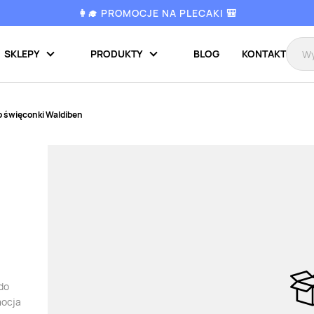
👩‍🎓 PROMOCJE NA PLECAKI 🎒
SKLEPY
PRODUKTY
BLOG
KONTAKT
o święconki Waldiben
 do
mocja