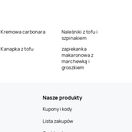
Kremowa carbonara
Naleśniki z tofu i
szpinakiem
Kanapka z tofu
zapiekanka
makaronowa z
marchewką i
groszkiem
Nasze produkty
Kupony i kody
Lista zakupów