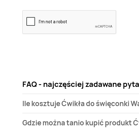
FAQ - najczęściej zadawane pyt
Ile kosztuje Ćwikła do święconki W
Cena produktu różni się w zależności od wybranego
Gdzie można tanio kupić produkt Ć
święconki Waldiben kosztuje od 1,89 zł do 1,99 zł.
Ćwikła do święconki Waldiben aktualnie nie występu