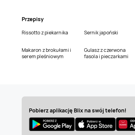
Przepisy
Rissotto z piekarnika
Sernik japoński
Makaron z brokułami i
Gulasz z czerwona
serem pleśniowym
fasola i pieczarkami
Pobierz aplikację Blix na swój telefon!