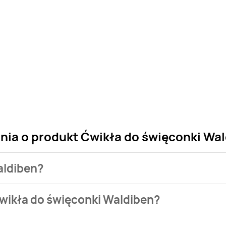
ania o produkt Ćwikła do święconki Wa
aldiben?
 sklepu. Niestety nie posiadamy danych o aktualnych promocj
wikła do święconki Waldiben?
je w bazie naszych gazetek promocyjnych. Nie martw się! Gdy 