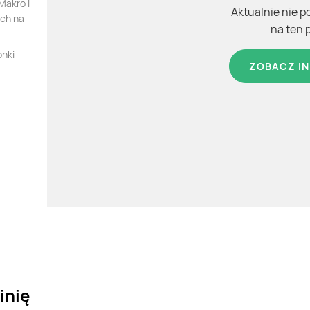
Makro i
Aktualnie nie p
ych na
na ten 
onki
ZOBACZ IN
inię