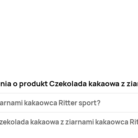
nia o produkt Czekolada kakaowa z zia
iarnami kakaowca Ritter sport?
 sklepu. Niestety nie posiadamy danych o aktualnych promocj
zekolada kakaowa z ziarnami kakaowca Rit
d 5,99 zł.
 aktualnie nie występuje w bazie naszych gazetek promocyjnyc