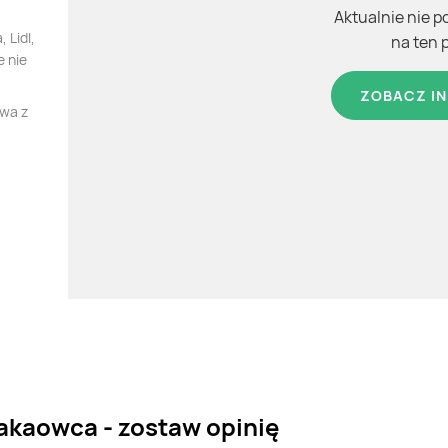
Aktualnie nie p
 Lidl,
na ten 
e nie
ZOBACZ IN
owa z
akaowca - zostaw opinię