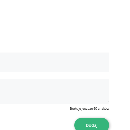
Brakuje jeszcze
50
znaków