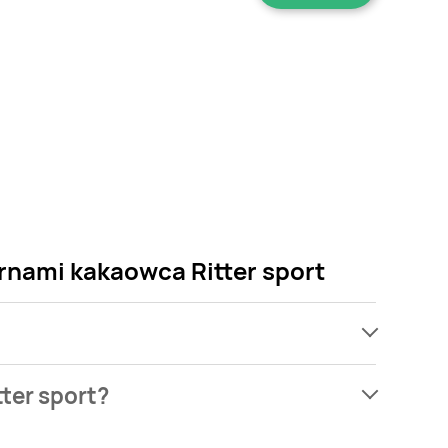
rnami kakaowca Ritter sport
ach, jednak wśród archiwalnych ofert Czekolada
ter sport?
h. Nie martw się! Gdy tylko pojawi się ciekawa