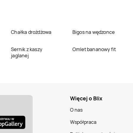
Chałka drożdżowa
Bigos na wędzonce
Sernik z kaszy
Omlet bananowy fit
jaglanej
Więcej o Blix
O nas
Współpraca