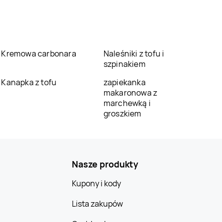
Kremowa carbonara
Naleśniki z tofu i
szpinakiem
Kanapka z tofu
zapiekanka
makaronowa z
marchewką i
groszkiem
Nasze produkty
Kupony i kody
Lista zakupów