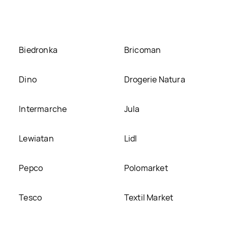
Ritter sport, umieścimy ją na naszej stronie
Biedronka
Bricoman
Dino
Drogerie Natura
Intermarche
Jula
Lewiatan
Lidl
Pepco
Polomarket
Tesco
Textil Market