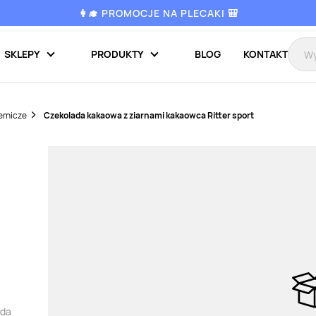
👩‍🎓 PROMOCJE NA PLECAKI 🎒
SKLEPY
PRODUKTY
BLOG
KONTAKT
ernicze
Czekolada kakaowa z ziarnami kakaowca Ritter sport
ada