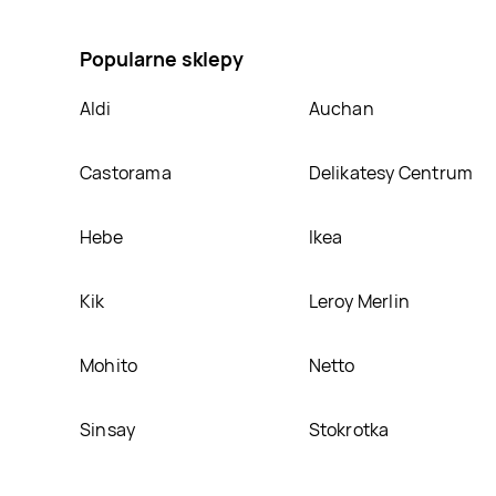
promocja na Czekolada kakaowa z ziarnami kakaowca 
Popularne sklepy
Aldi
Auchan
Castorama
Delikatesy Centrum
Hebe
Ikea
Kik
Leroy Merlin
Mohito
Netto
Sinsay
Stokrotka