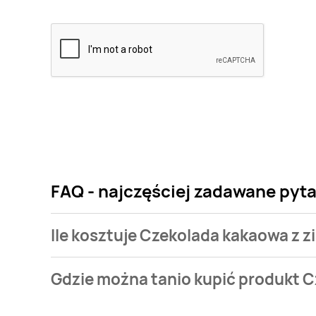
FAQ - najczęściej zadawane pyta
Ile kosztuje Czekolada kakaowa z z
Cena produktu różni się w zależności od wybranego
Gdzie można tanio kupić produkt C
kakaowa z ziarnami kakaowca Ritter sport kosztuje o
Czekolada kakaowa z ziarnami kakaowca Ritter sport