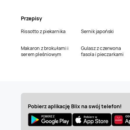
Przepisy
Rissotto z piekarnika
Sernik japoński
Makaron z brokułami i
Gulasz z czerwona
serem pleśniowym
fasola i pieczarkami
Pobierz aplikację Blix na swój telefon!