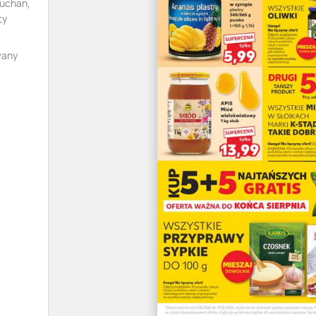
Auchan,
ty
wany