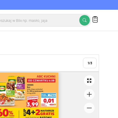
1
/
3