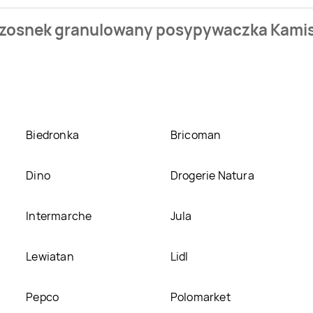
 sklepu. Produkt Czosnek granulowany posypywaczka Kamis moż
 Czosnek granulowany posypywaczka Kami
 granulowany posypywaczka Kamis kosztuje aktualnie .
Zobac
y posypywaczka Kamis w promocji? Aktualnie produkt Czosne
o produkt można kupić w innych sklepach, jednak aktulanie ni
Biedronka
Bricoman
Dino
Drogerie Natura
Intermarche
Jula
Lewiatan
Lidl
Pepco
Polomarket