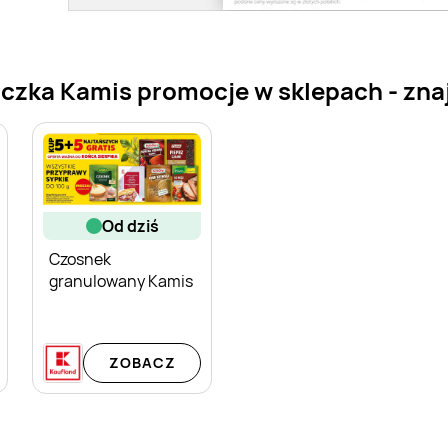
ka Kamis promocje w sklepach - znajd
od dziś
Czosnek
granulowany Kamis
ZOBACZ