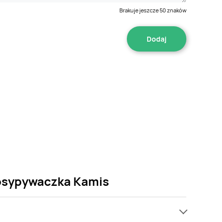
Brakuje jeszcze
50
znaków
posypywaczka Kamis