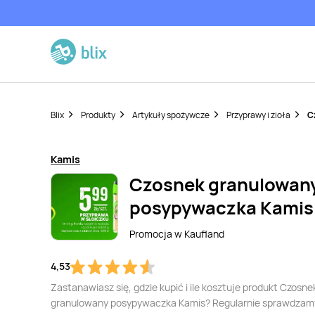
Blix
Produkty
Artykuły spożywcze
Przyprawy i zioła
C
Kamis
Czosnek granulowan
posypywaczka Kamis
Promocja w
Kaufland
4,53
Zastanawiasz się, gdzie kupić i ile kosztuje produkt Czosne
granulowany posypywaczka Kamis? Regularnie sprawdzamy