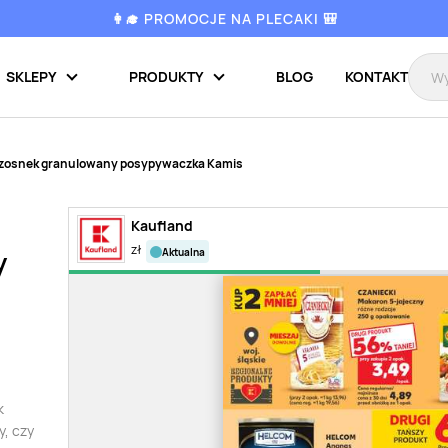
👩‍🎓 PROMOCJE NA PLECAKI 🎒
SKLEPY
PRODUKTY
BLOG
KONTAKT
zosnek granulowany posypywaczka Kamis
Kaufland
zł
aktualna
y
k
, czy