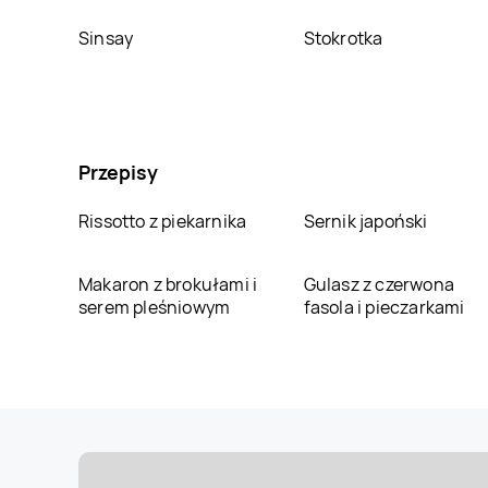
Sinsay
Stokrotka
Przepisy
Rissotto z piekarnika
Sernik japoński
Makaron z brokułami i
Gulasz z czerwona
serem pleśniowym
fasola i pieczarkami