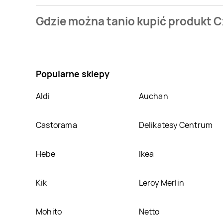
Cena produktu różni się w zależności od wybranego
Gdzie można tanio kupić produkt
mamy w naszej bazie jest z sieci
Kaufland
. Czosnek
Nie wiesz gdzie kupić produkt Czosnek granulowan
atrakcyjnej cenie w sklepach
Kaufland
. Oprócz teg
Popularne sklepy
Aldi
Auchan
Castorama
Delikatesy Centrum
Hebe
Ikea
Kik
Leroy Merlin
Mohito
Netto