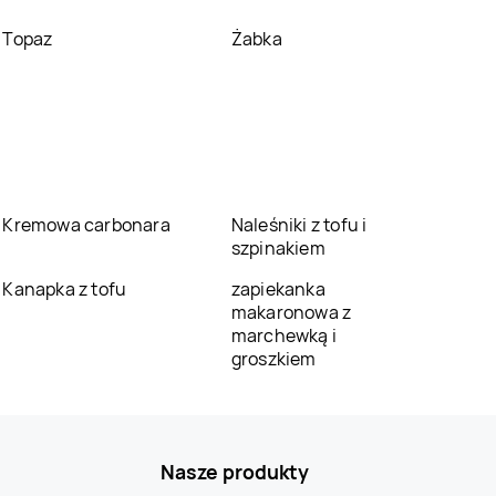
Topaz
Żabka
Kremowa carbonara
Naleśniki z tofu i
szpinakiem
Kanapka z tofu
zapiekanka
makaronowa z
marchewką i
groszkiem
Nasze produkty