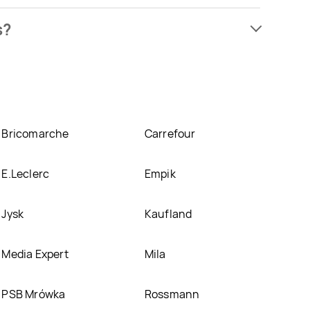
esz kupić w promocji już . Najtańsza oferta, jaką
s?
z ofertę
k granulowany posypywaczka Kamis znajduje się w
e posiadamy informacji o promocjach w nich.
Bricomarche
Carrefour
E.Leclerc
Empik
Jysk
Kaufland
Media Expert
Mila
PSB Mrówka
Rossmann