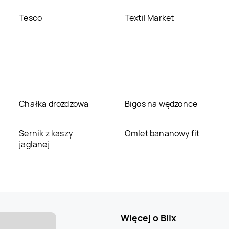
Tesco
Textil Market
Chałka drożdżowa
Bigos na wędzonce
Sernik z kaszy
Omlet bananowy fit
jaglanej
Więcej o Blix