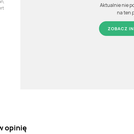
an,
Aktualnie nie p
ert
na ten 
ZOBACZ IN
w opinię