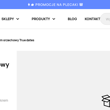
👩‍🎓 PROMOCJE NA PLECAKI 🎒
SKLEPY
PRODUKTY
BLOG
KONTAKT
em orzechowy True dates
owy
e krem