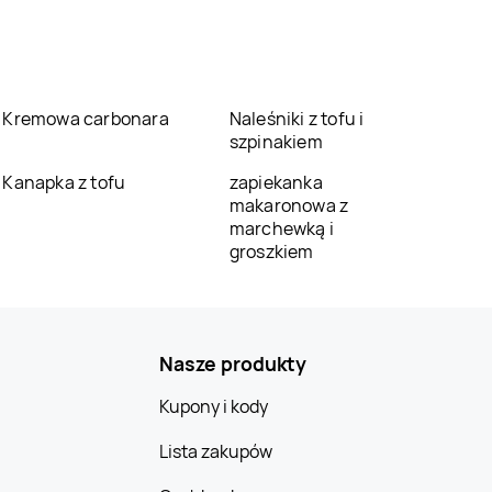
Kremowa carbonara
Naleśniki z tofu i
szpinakiem
Kanapka z tofu
zapiekanka
makaronowa z
marchewką i
groszkiem
Nasze produkty
Kupony i kody
Lista zakupów