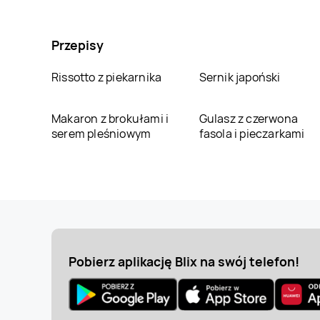
Przepisy
Rissotto z piekarnika
Sernik japoński
Makaron z brokułami i
Gulasz z czerwona
serem pleśniowym
fasola i pieczarkami
Pobierz aplikację Blix na swój telefon!