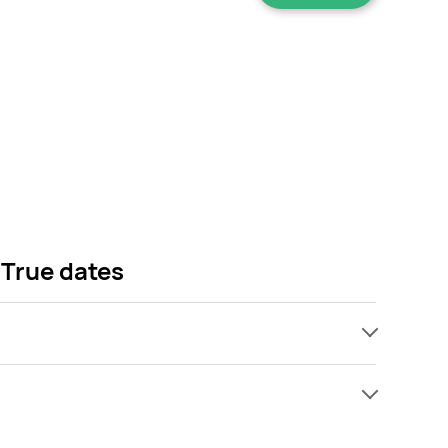
 True dates
ach, jednak wśród archiwalnych ofert Daktyle krem
! Gdy tylko pojawi się ciekawa promocja na Daktyle