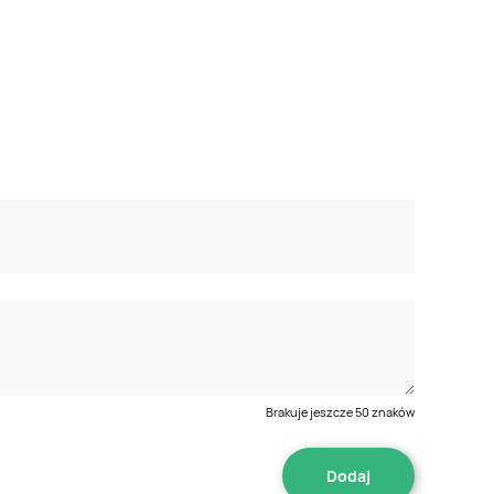
Brakuje jeszcze
50
znaków