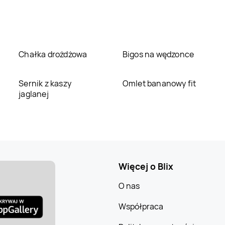
Chałka drożdżowa
Bigos na wędzonce
Sernik z kaszy
Omlet bananowy fit
jaglanej
Więcej o Blix
O nas
Współpraca