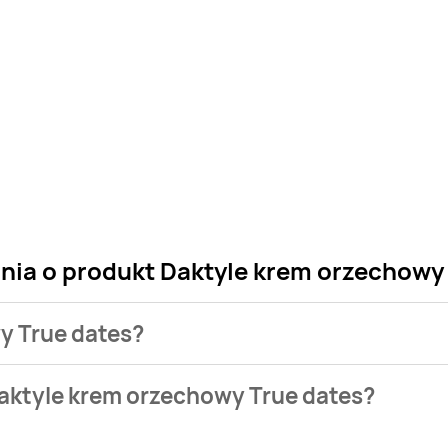
ania o produkt Daktyle krem orzechowy
wy True dates?
 sklepu. Niestety nie posiadamy danych o aktualnych promocj
aktyle krem orzechowy True dates?
stępuje w bazie naszych gazetek promocyjnych. Nie martw się