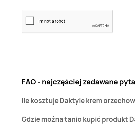
FAQ - najczęściej zadawane pyt
Ile kosztuje Daktyle krem orzecho
Cena produktu różni się w zależności od wybranego
Gdzie można tanio kupić produkt D
orzechowy True dates kosztuje od 8,95 zł.
Daktyle krem orzechowy True dates aktualnie nie wy