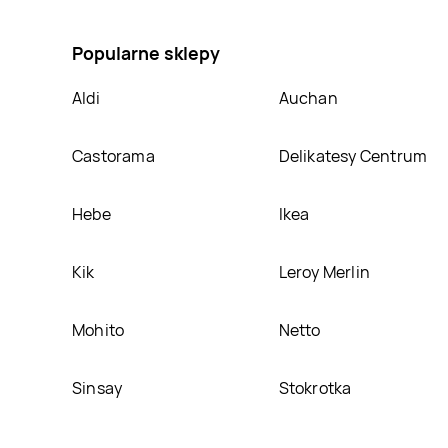
krem orzechowy True dates, umieścimy ją na naszej
Popularne sklepy
Aldi
Auchan
Castorama
Delikatesy Centrum
Hebe
Ikea
Kik
Leroy Merlin
Mohito
Netto
Sinsay
Stokrotka