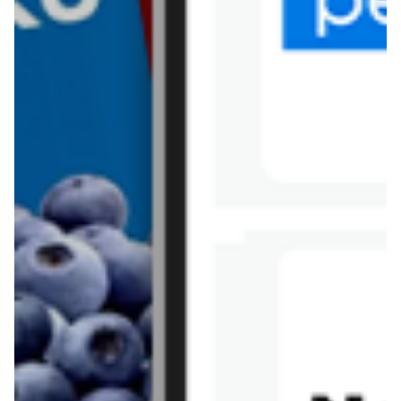
Tesco
Textil Market
Topaz
Żabka
Przepisy
Rissotto z piekarnika
Sernik japoński
Chałka drożdżowa
Bigos na wędzonce
Kremowa carbonara
Naleśniki z tofu i
szpinakiem
Makaron z brokułami i
Gulasz z czerwona
serem pleśniowym
fasola i pieczarkami