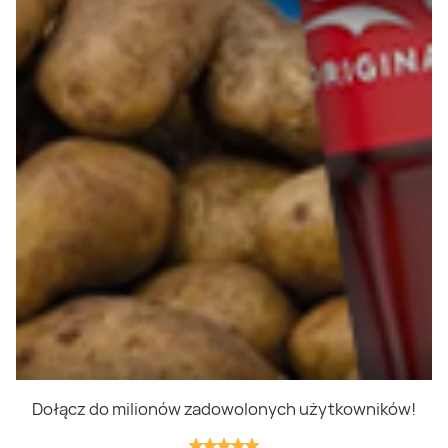
Polityka prywatności
Polityka cookies
Regulamin
OWR
Kontakt
Nasze produkty
Kupony i kody
Lista zakupów
Cashback
Blix Ukraine
Dołącz do milionów zadowolonych użytkowników!
Niedziele handlowe