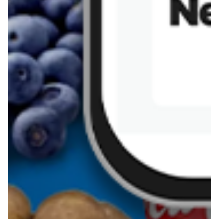
Sernik z kaszy jaglanej
Omlet bananowy fit
Kanapka z tofu
zapiekanka
makaronowa z
marchewką i groszkiem
Pobierz aplikację Blix na swój telefon!
Więcej o Blix
O nas
Współpraca