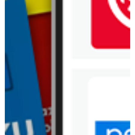
Jysk
Kaufland
Kik
Leroy Merlin
Lewiatan
Lidl
Media Expert
Mila
Mohito
Netto
Pepco
Polomarket
PSB Mrówka
Rossmann
Sinsay
Stokrotka