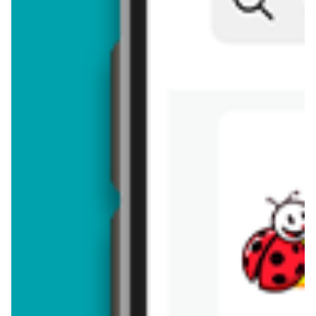
Brakuje jeszcze
50
znaków
Dodając opinię, akceptujesz
regulamin dodawania opinii
. Nie jesteś
anonimowy - Twoje IP jest przez nas zapisywane.