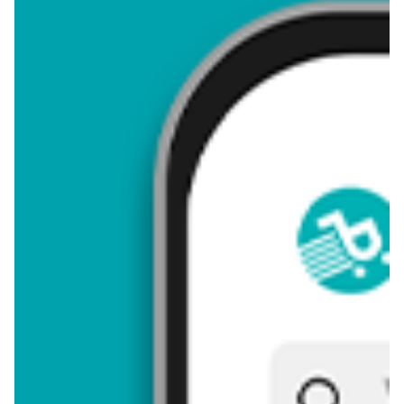
4,05
Zastanawiasz się, gdzie kupić i ile kosztuje produkt Dracena
marginata 11 cm? Regularnie sprawdzamy, czy jest promocja
na ten produkt w Biedronka, Lidl, Kaufland, Auchan, Netto,
Makro i innych sklepach. Aktualnie nie posiadamy ofert
promocyjnych na ten produkt.
Przeglądaj podobne oferty promocyjne do Dracena marginata
11 cm!
Dracena marginata 11 cm - zostaw opinię
Oceny (11), Opinie (0)
Zostaw pierwszy komentarz