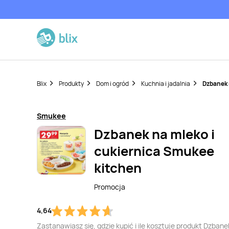
Blix
Produkty
Dom i ogród
Kuchnia i jadalnia
Dzbanek 
Smukee
Dzbanek na mleko i
cukiernica Smukee
kitchen
Promocja
4,64
Zastanawiasz się, gdzie kupić i ile kosztuje produkt Dzbane