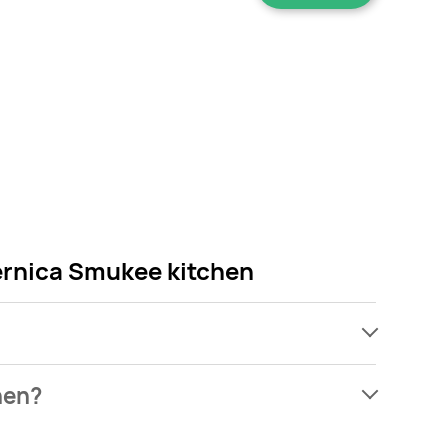
ernica Smukee kitchen
ach, jednak wśród archiwalnych ofert Dzbanek na
hen?
e martw się! Gdy tylko pojawi się ciekawa promocja