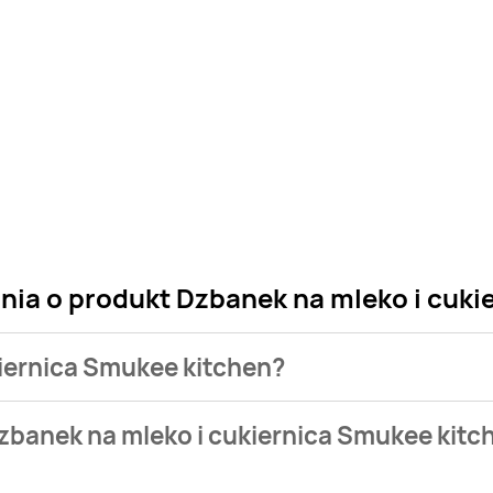
nia o produkt Dzbanek na mleko i cuki
kiernica Smukee kitchen?
 sklepu. Niestety nie posiadamy danych o aktualnych promocj
zbanek na mleko i cukiernica Smukee kitc
9 zł.
alnie nie występuje w bazie naszych gazetek promocyjnych. Ni