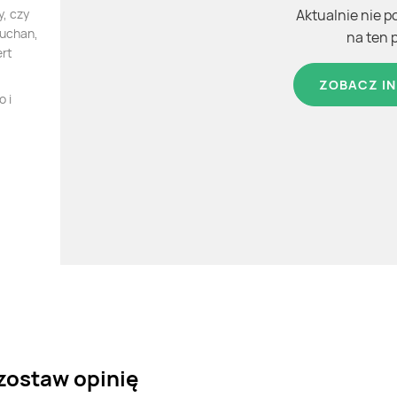
, czy
Aktualnie nie p
Auchan,
na ten 
ert
ZOBACZ IN
 i
 zostaw opinię