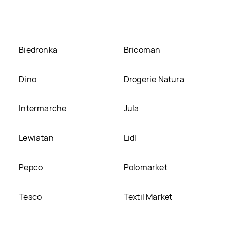
umieścimy ją na naszej stronie
Biedronka
Bricoman
Dino
Drogerie Natura
Intermarche
Jula
Lewiatan
Lidl
Pepco
Polomarket
Tesco
Textil Market