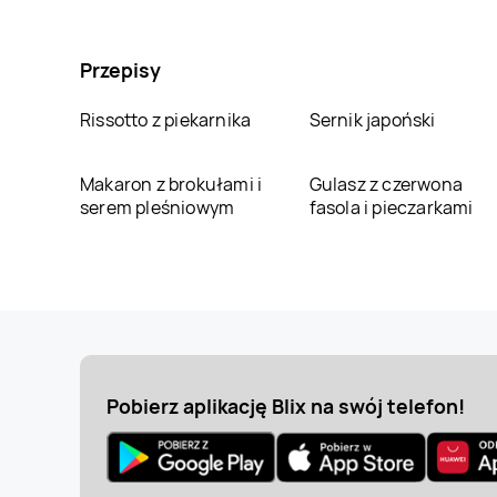
Przepisy
Rissotto z piekarnika
Sernik japoński
Makaron z brokułami i
Gulasz z czerwona
serem pleśniowym
fasola i pieczarkami
Pobierz aplikację Blix na swój telefon!