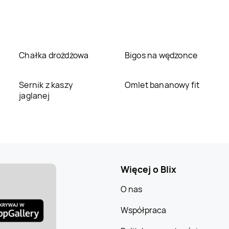
Chałka drożdżowa
Bigos na wędzonce
Sernik z kaszy
Omlet bananowy fit
jaglanej
Więcej o Blix
O nas
Współpraca