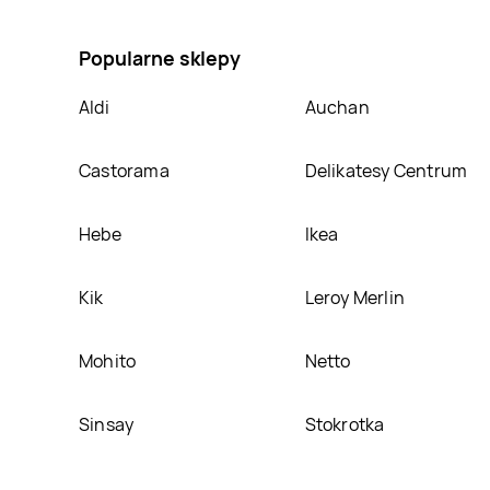
na Dzbanek na mleko i cukiernica Smukee kitchen, 
Popularne sklepy
Aldi
Auchan
Castorama
Delikatesy Centrum
Hebe
Ikea
Kik
Leroy Merlin
Mohito
Netto
Sinsay
Stokrotka