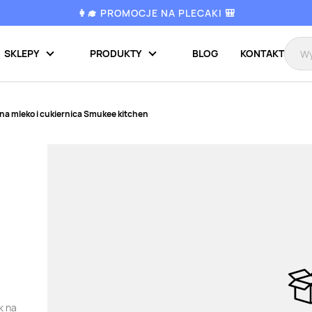
👩‍🎓 PROMOCJE NA PLECAKI 🎒
SKLEPY
PRODUKTY
BLOG
KONTAKT
na mleko i cukiernica Smukee kitchen
k na