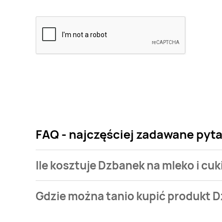
FAQ - najczęściej zadawane pyta
Ile kosztuje Dzbanek na mleko i cu
Cena produktu różni się w zależności od wybranego
Gdzie można tanio kupić produkt D
mleko i cukiernica Smukee kitchen kosztuje od 29,9
Dzbanek na mleko i cukiernica Smukee kitchen aktu