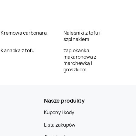
Kremowa carbonara
Naleśniki z tofu i
szpinakiem
Kanapka z tofu
zapiekanka
makaronowa z
marchewką i
groszkiem
Nasze produkty
Kupony i kody
Lista zakupów