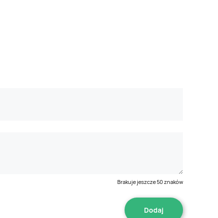
Brakuje jeszcze
50
znaków