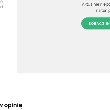
an,
Aktualnie nie p
ert
na ten 
ZOBACZ IN
w opinię