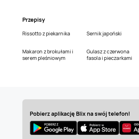
Przepisy
Rissotto z piekarnika
Sernik japoński
Makaron z brokułami i
Gulasz z czerwona
serem pleśniowym
fasola i pieczarkami
Pobierz aplikację Blix na swój telefon!