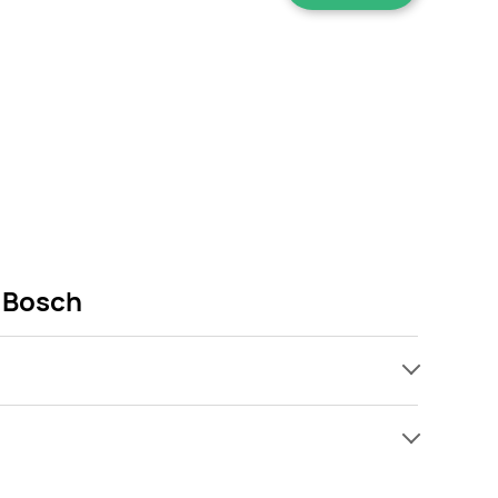
2 Bosch
ach, jednak wśród archiwalnych ofert Ekspres
 tylko pojawi się ciekawa promocja na Ekspres