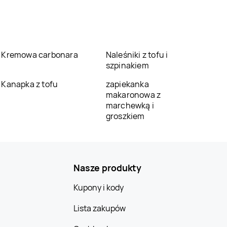
Kremowa carbonara
Naleśniki z tofu i
szpinakiem
Kanapka z tofu
zapiekanka
makaronowa z
marchewką i
groszkiem
Nasze produkty
Kupony i kody
Lista zakupów