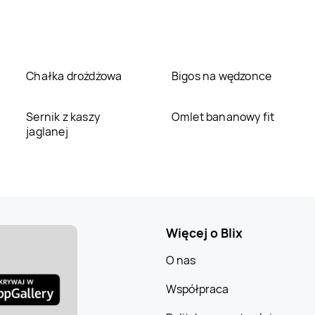
Chałka drożdżowa
Bigos na wędzonce
Sernik z kaszy
Omlet bananowy fit
jaglanej
Więcej o Blix
O nas
Współpraca