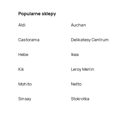
tassimo tas1102 Bosch, umieścimy ją na naszej stro
Popularne sklepy
Aldi
Auchan
Castorama
Delikatesy Centrum
Hebe
Ikea
Kik
Leroy Merlin
Mohito
Netto
Sinsay
Stokrotka