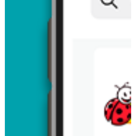
Brakuje jeszcze
50
znaków
Dodając opinię, akceptujesz
regulamin dodawania opinii
. Nie jesteś
anonimowy - Twoje IP jest przez nas zapisywane.