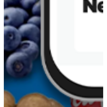
Sernik z kaszy jaglanej
Omlet bananowy fit
Kanapka z tofu
zapiekanka
makaronowa z
marchewką i groszkiem
Pobierz aplikację Blix na swój telefon!
Więcej o Blix
O nas
Współpraca