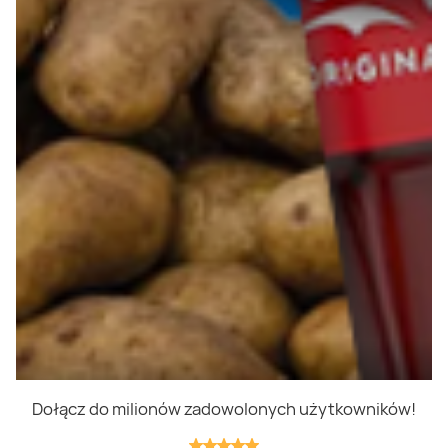
Polityka prywatności
Polityka cookies
Regulamin
OWR
Kontakt
Nasze produkty
Kupony i kody
Lista zakupów
Cashback
Blix Ukraine
Dołącz do milionów zadowolonych użytkowników!
Niedziele handlowe