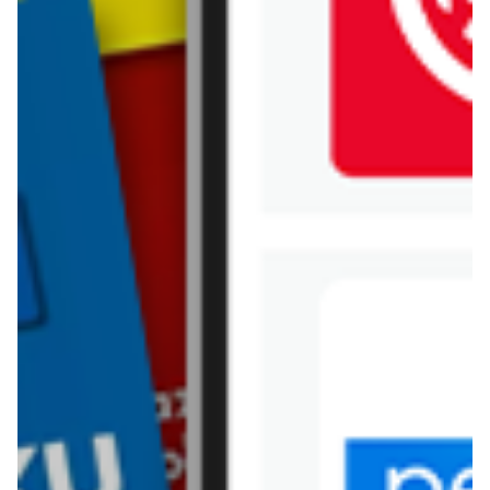
Jysk
Kaufland
Kik
Leroy Merlin
Lewiatan
Lidl
Media Expert
Mila
Mohito
Netto
Pepco
Polomarket
PSB Mrówka
Rossmann
Sinsay
Stokrotka