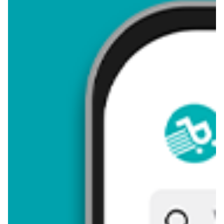
4,31
Zastanawiasz się, gdzie kupić i ile kosztuje produkt Eva garcia
- "akwitania"? Regularnie sprawdzamy, czy jest promocja na
ten produkt w Biedronka, Lidl, Kaufland, Auchan, Netto, Makro i
innych sklepach. Aktualnie nie posiadamy ofert promocyjnych
na ten produkt.
Przeglądaj podobne oferty promocyjne do Eva garcia -
"akwitania"!
Eva garcia - "akwitania" - zostaw opinię
Oceny (14), Opinie (0)
Zostaw pierwszy komentarz