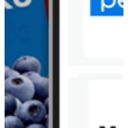
Tesco
Textil Market
Topaz
Żabka
Przepisy
Rissotto z piekarnika
Sernik japoński
Chałka drożdżowa
Bigos na wędzonce
Kremowa carbonara
Naleśniki z tofu i
szpinakiem
Makaron z brokułami i
Gulasz z czerwona
serem pleśniowym
fasola i pieczarkami