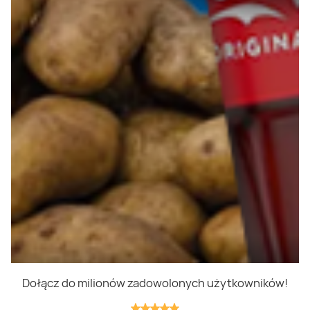
Polityka prywatności
Polityka cookies
Regulamin
OWR
Kontakt
Nasze produkty
Kupony i kody
Lista zakupów
Cashback
Blix Ukraine
Dołącz do milionów zadowolonych użytkowników!
Niedziele handlowe