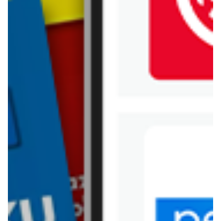
Jysk
Kaufland
Kik
Leroy Merlin
Lewiatan
Lidl
Media Expert
Mila
Mohito
Netto
Pepco
Polomarket
PSB Mrówka
Rossmann
Sinsay
Stokrotka