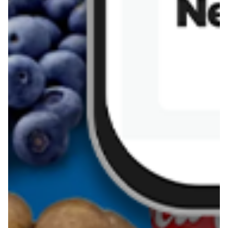
Sernik z kaszy jaglanej
Omlet bananowy fit
Kanapka z tofu
zapiekanka
makaronowa z
marchewką i groszkiem
Pobierz aplikację Blix na swój telefon!
Więcej o Blix
O nas
Współpraca