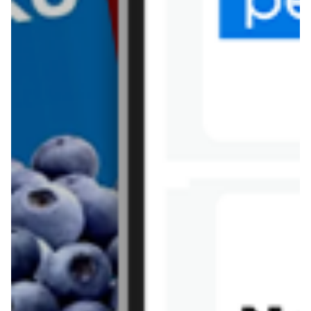
Tesco
Textil Market
Topaz
Żabka
Przepisy
Rissotto z piekarnika
Sernik japoński
Chałka drożdżowa
Bigos na wędzonce
Kremowa carbonara
Naleśniki z tofu i
szpinakiem
Makaron z brokułami i
Gulasz z czerwona
serem pleśniowym
fasola i pieczarkami