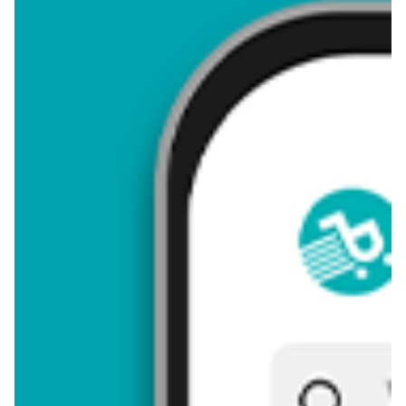
4,22
Zastanawiasz się, gdzie kupić i ile kosztuje produkt Forma na
babkę 22 cm? Regularnie sprawdzamy, czy jest promocja na
ten produkt w Biedronka, Lidl, Kaufland, Auchan, Netto, Makro i
innych sklepach. Aktualnie nie posiadamy ofert promocyjnych
na ten produkt.
Przeglądaj podobne oferty promocyjne do Forma na babkę 22
cm!
Forma na babkę 22 cm - zostaw opinię
Oceny (6), Opinie (0)
Zostaw pierwszy komentarz