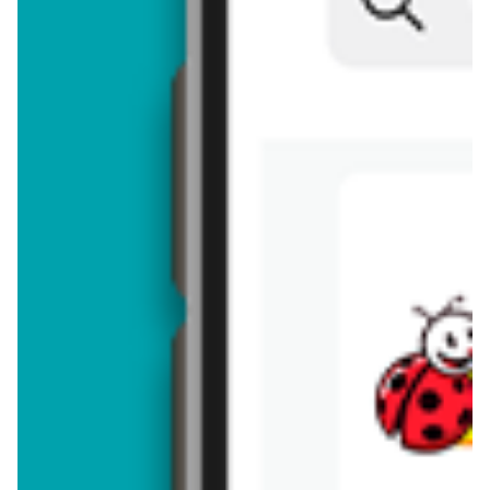
Brakuje jeszcze
50
znaków
Dodając opinię, akceptujesz
regulamin dodawania opinii
. Nie jesteś
anonimowy - Twoje IP jest przez nas zapisywane.