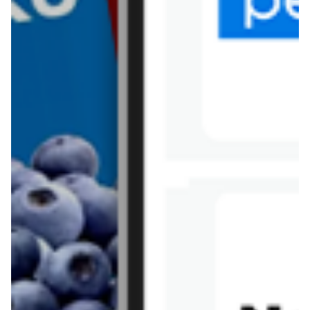
Tesco
Textil Market
Topaz
Żabka
Przepisy
Rissotto z piekarnika
Sernik japoński
Chałka drożdżowa
Bigos na wędzonce
Kremowa carbonara
Naleśniki z tofu i
szpinakiem
Makaron z brokułami i
Gulasz z czerwona
serem pleśniowym
fasola i pieczarkami