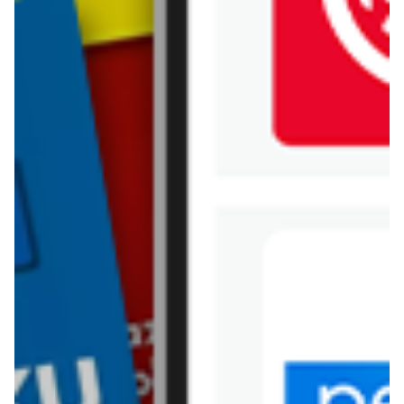
Jysk
Kaufland
Kik
Leroy Merlin
Lewiatan
Lidl
Media Expert
Mila
Mohito
Netto
Pepco
Polomarket
PSB Mrówka
Rossmann
Sinsay
Stokrotka