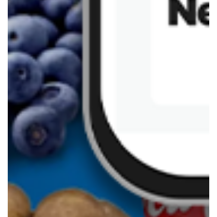
Sernik z kaszy jaglanej
Omlet bananowy fit
Kanapka z tofu
zapiekanka
makaronowa z
marchewką i groszkiem
Pobierz aplikację Blix na swój telefon!
Więcej o Blix
O nas
Współpraca