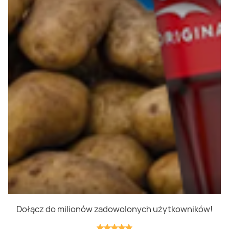
Polityka prywatności
Polityka cookies
Regulamin
OWR
Kontakt
Nasze produkty
Kupony i kody
Lista zakupów
Cashback
Blix Ukraine
Dołącz do milionów zadowolonych użytkowników!
Niedziele handlowe