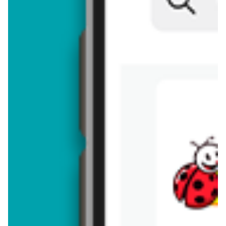
Brakuje jeszcze
50
znaków
Dodając opinię, akceptujesz
regulamin dodawania opinii
. Nie jesteś
anonimowy - Twoje IP jest przez nas zapisywane.