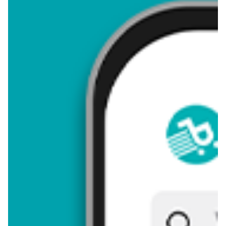
4,49
Zastanawiasz się, gdzie kupić i ile kosztuje produkt Goździk w
doniczce 11 cm? Regularnie sprawdzamy, czy jest promocja na
ten produkt w Biedronka, Lidl, Kaufland, Auchan, Netto, Makro i
innych sklepach. Aktualnie nie posiadamy ofert promocyjnych
na ten produkt.
Przeglądaj podobne oferty promocyjne do Goździk w doniczce
11 cm!
Goździk w doniczce 11 cm - zostaw opinię
Oceny (15), Opinie (0)
Zostaw pierwszy komentarz