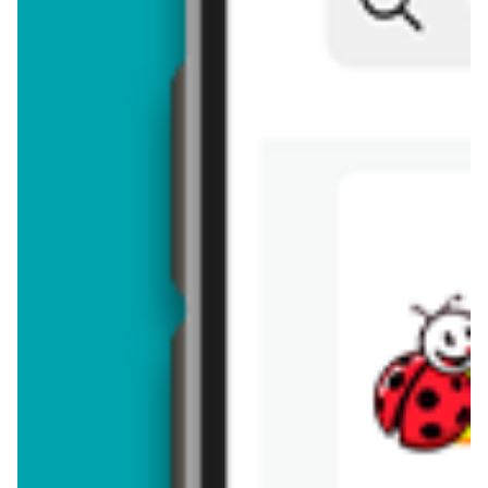
Brakuje jeszcze
50
znaków
Dodając opinię, akceptujesz
regulamin dodawania opinii
. Nie jesteś
anonimowy - Twoje IP jest przez nas zapisywane.