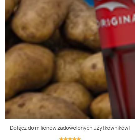
Polityka prywatności
Polityka cookies
Regulamin
OWR
Kontakt
Nasze produkty
Kupony i kody
Lista zakupów
Cashback
Blix Ukraine
Dołącz do milionów zadowolonych użytkowników!
Niedziele handlowe