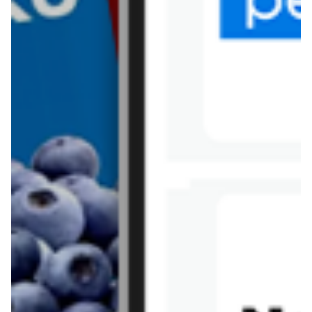
Tesco
Textil Market
Topaz
Żabka
Przepisy
Rissotto z piekarnika
Sernik japoński
Chałka drożdżowa
Bigos na wędzonce
Kremowa carbonara
Naleśniki z tofu i
szpinakiem
Makaron z brokułami i
Gulasz z czerwona
serem pleśniowym
fasola i pieczarkami