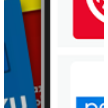
Jysk
Kaufland
Kik
Leroy Merlin
Lewiatan
Lidl
Media Expert
Mila
Mohito
Netto
Pepco
Polomarket
PSB Mrówka
Rossmann
Sinsay
Stokrotka