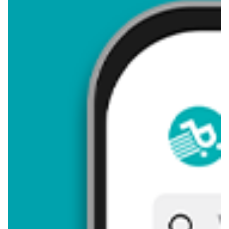
4,32
Zastanawiasz się, gdzie kupić i ile kosztuje produkt Goździki
premium 50 cm? Regularnie sprawdzamy, czy jest promocja na
ten produkt w Biedronka, Lidl, Kaufland, Auchan, Netto, Makro i
innych sklepach. Aktualnie nie posiadamy ofert promocyjnych
na ten produkt.
Przeglądaj podobne oferty promocyjne do Goździki premium 50
cm!
Goździki premium 50 cm - zostaw opinię
Oceny (14), Opinie (0)
Zostaw pierwszy komentarz