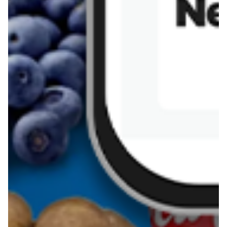
Sernik z kaszy jaglanej
Omlet bananowy fit
Kanapka z tofu
zapiekanka
makaronowa z
marchewką i groszkiem
Pobierz aplikację Blix na swój telefon!
Więcej o Blix
O nas
Współpraca