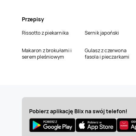
Przepisy
Rissotto z piekarnika
Sernik japoński
Makaron z brokułami i
Gulasz z czerwona
serem pleśniowym
fasola i pieczarkami
Pobierz aplikację Blix na swój telefon!