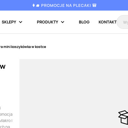
👩‍🎓 PROMOCJE NA PLECAKI 🎒
SKLEPY
PRODUKTY
BLOG
KONTAKT
ra mini koszykówka w kostce
 w
i
romocja
Makro i
ych na