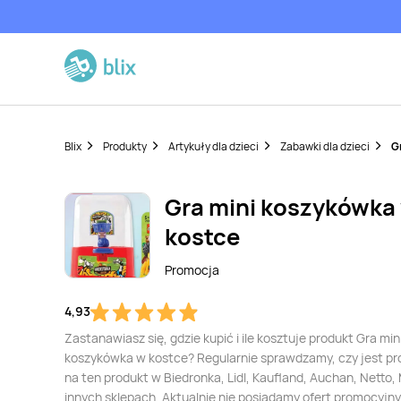
Blix
Produkty
Artykuły dla dzieci
Zabawki dla dzieci
G
Gra mini koszykówka
kostce
Promocja
4,93
Zastanawiasz się, gdzie kupić i ile kosztuje produkt Gra min
koszykówka w kostce? Regularnie sprawdzamy, czy jest p
na ten produkt w Biedronka, Lidl, Kaufland, Auchan, Netto, 
innych sklepach. Aktualnie nie posiadamy ofert promocyjn