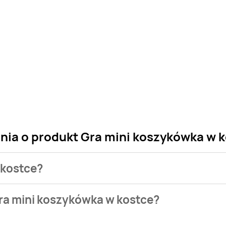
ania o produkt Gra mini koszykówka w 
 kostce?
 sklepu. Niestety nie posiadamy danych o aktualnych promocj
ra mini koszykówka w kostce?
je w bazie naszych gazetek promocyjnych. Nie martw się! Gdy 