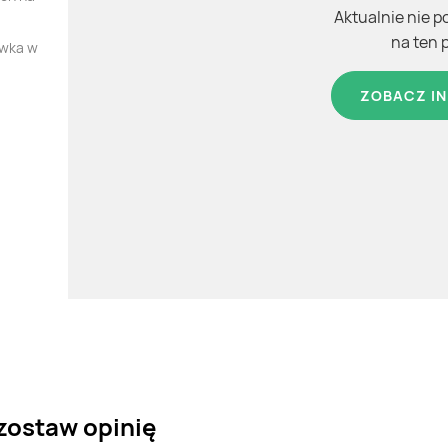
Aktualnie nie p
na ten 
ówka w
ZOBACZ IN
zostaw opinię