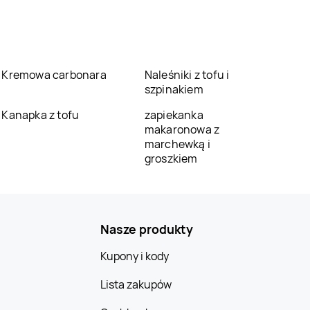
Kremowa carbonara
Naleśniki z tofu i
szpinakiem
Kanapka z tofu
zapiekanka
makaronowa z
marchewką i
groszkiem
Nasze produkty
Kupony i kody
Lista zakupów