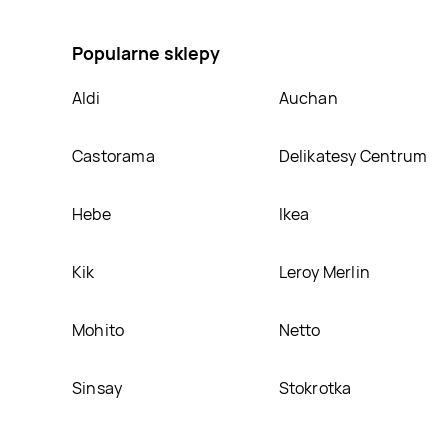
koszykówka w kostce, umieścimy ją na naszej stron
Popularne sklepy
Aldi
Auchan
Castorama
Delikatesy Centrum
Hebe
Ikea
Kik
Leroy Merlin
Mohito
Netto
Sinsay
Stokrotka