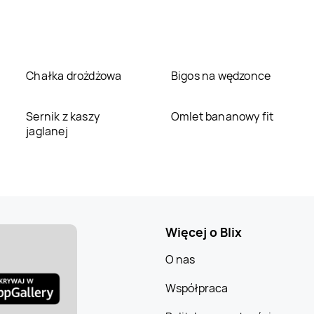
Chałka drożdżowa
Bigos na wędzonce
Sernik z kaszy
Omlet bananowy fit
jaglanej
Więcej o Blix
O nas
Współpraca