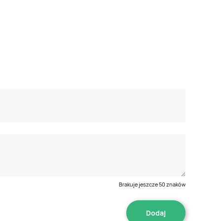
Brakuje jeszcze
50
znaków