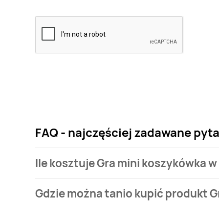
FAQ - najczęściej zadawane pyt
Ile kosztuje Gra mini koszykówka w
Cena produktu różni się w zależności od wybranego
Gdzie można tanio kupić produkt G
koszykówka w kostce kosztuje od 7,99 zł do 9,99 zł.
Gra mini koszykówka w kostce aktualnie nie występu