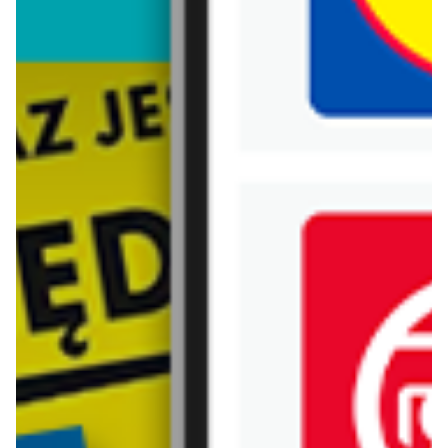
Biedronka
Bricoman
Bricomarche
Carrefour
Castorama
Delikatesy Centrum
Dino
Drogerie Natura
E.Leclerc
Empik
Hebe
Ikea
Intermarche
Jula