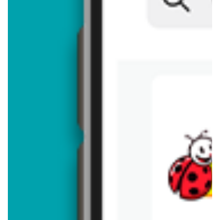
Brakuje jeszcze
50
znaków
Dodając opinię, akceptujesz
regulamin dodawania opinii
. Nie jesteś
anonimowy - Twoje IP jest przez nas zapisywane.