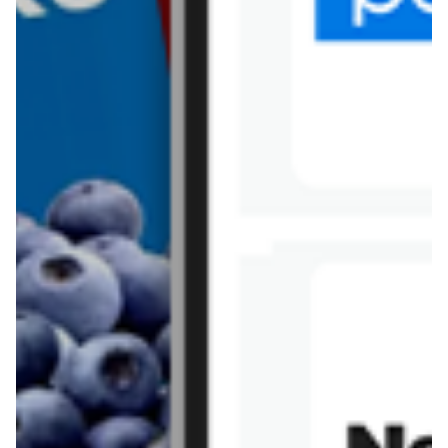
Tesco
Textil Market
Topaz
Żabka
Przepisy
Rissotto z piekarnika
Sernik japoński
Chałka drożdżowa
Bigos na wędzonce
Kremowa carbonara
Naleśniki z tofu i
szpinakiem
Makaron z brokułami i
Gulasz z czerwona
serem pleśniowym
fasola i pieczarkami