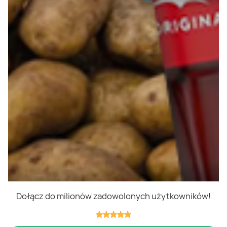
Polityka cookies
Regulamin
OWR
Kontakt
Nasze produkty
Kupony i kody
Lista zakupów
Cashback
Blix Ukraine
Dołącz do milionów zadowolonych użytkowników!
Niedziele handlowe