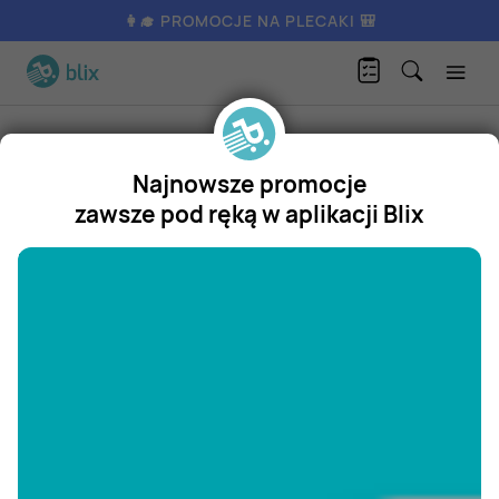
👩‍🎓 PROMOCJE NA PLECAKI 🎒
Produkty
Artykuły dla dzieci
Zabawki dla dzieci
Gra w statki
Najnowsze promocje
Gra w statki
zawsze pod ręką w aplikacji Blix
Promocja
"/>
Aktualnie nie posiadamy oferty
na ten produkt.
ZOBACZ INNE OFERTY