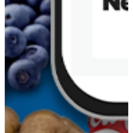
Sernik z kaszy jaglanej
Omlet bananowy fit
Kanapka z tofu
zapiekanka
makaronowa z
marchewką i groszkiem
Pobierz aplikację Blix na swój telefon!
Więcej o Blix
O nas
Współpraca
Polityka prywatności