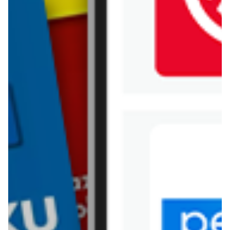
Jysk
Kaufland
Kik
Leroy Merlin
Lewiatan
Lidl
Media Expert
Mila
Mohito
Netto
Pepco
Polomarket
PSB Mrówka
Rossmann
Sinsay
Stokrotka