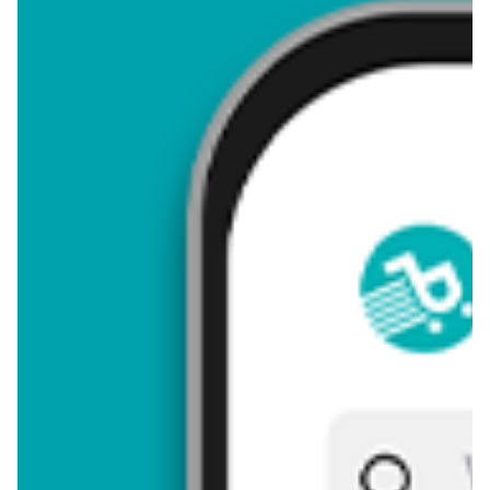
4,75
Zastanawiasz się, gdzie kupić i ile kosztuje produkt Gra w
statki? Regularnie sprawdzamy, czy jest promocja na ten
produkt w Biedronka, Lidl, Kaufland, Auchan, Netto, Makro i
innych sklepach. Aktualnie nie posiadamy ofert promocyjnych
na ten produkt.
Przeglądaj podobne oferty promocyjne do Gra w statki!
Gra w statki - zostaw opinię
Oceny (5), Opinie (0)
Zostaw pierwszy komentarz