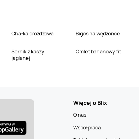
Chałka drożdżowa
Bigos na wędzonce
Sernik z kaszy
Omlet bananowy fit
jaglanej
Więcej o Blix
O nas
Współpraca