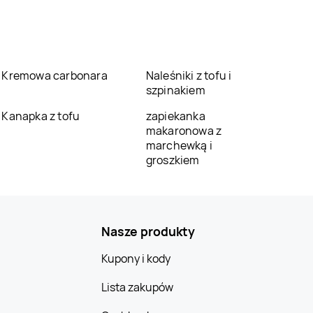
Kremowa carbonara
Naleśniki z tofu i
szpinakiem
Kanapka z tofu
zapiekanka
makaronowa z
marchewką i
groszkiem
Nasze produkty
Kupony i kody
Lista zakupów