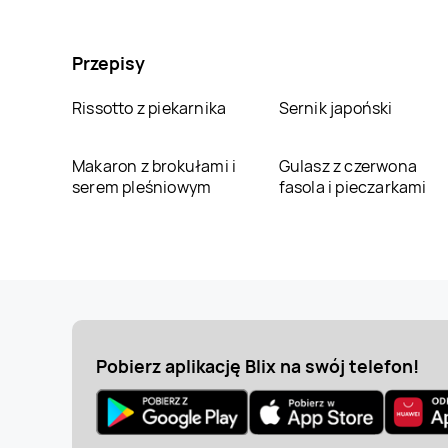
Przepisy
Rissotto z piekarnika
Sernik japoński
Makaron z brokułami i
Gulasz z czerwona
serem pleśniowym
fasola i pieczarkami
Pobierz aplikację Blix na swój telefon!