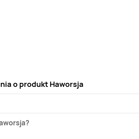
ania o produkt Haworsja
 sklepu. Niestety nie posiadamy danych o aktualnych promocj
Haworsja?
azetek promocyjnych. Nie martw się! Gdy tylko pojawi się cie