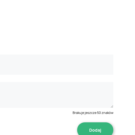
Brakuje jeszcze
50
znaków