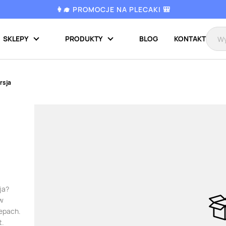
👩‍🎓 PROMOCJE NA PLECAKI 🎒
SKLEPY
PRODUKTY
BLOG
KONTAKT
rsja
ja?
 w
lepach.
t.