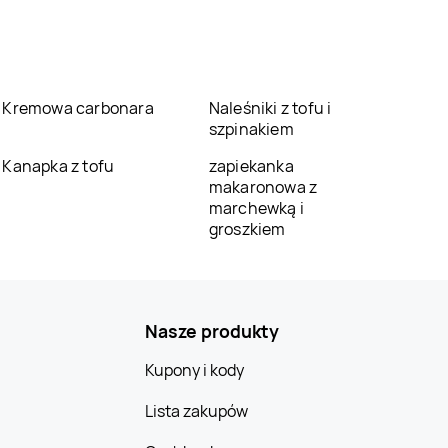
Kremowa carbonara
Naleśniki z tofu i
szpinakiem
Kanapka z tofu
zapiekanka
makaronowa z
marchewką i
groszkiem
Nasze produkty
Kupony i kody
Lista zakupów