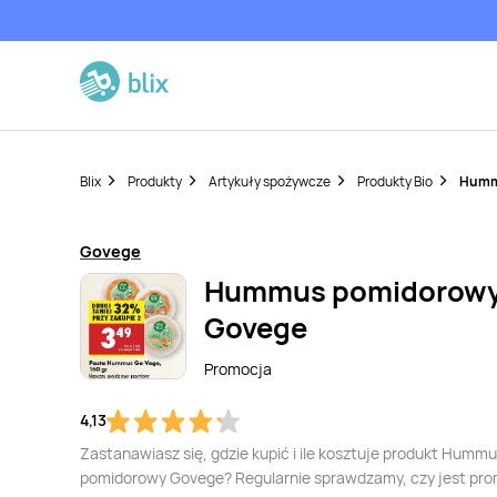
Blix
Produkty
Artykuły spożywcze
Produkty Bio
Humm
Govege
Hummus pomidorow
Govege
Promocja
4,13
Zastanawiasz się, gdzie kupić i ile kosztuje produkt Humm
pomidorowy Govege? Regularnie sprawdzamy, czy jest pr