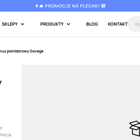
👩‍🎓 PROMOCJE NA PLECAKI 🎒
SKLEPY
PRODUKTY
BLOG
KONTAKT
us pomidorowy Govege
y
us
omocja