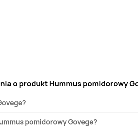
tania o produkt Hummus pomidorowy G
Govege?
o sklepu. Niestety nie posiadamy danych o aktualnych promo
 Hummus pomidorowy Govege?
 w bazie naszych gazetek promocyjnych. Nie martw się! Gdy