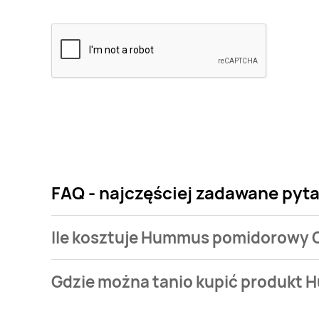
FAQ - najczęściej zadawane py
Ile kosztuje Hummus pomidorowy 
Cena produktu różni się w zależności od wybraneg
Gdzie można tanio kupić produkt
pomidorowy Govege kosztuje od 2,79 zł do 3,49 zł.
Hummus pomidorowy Govege aktualnie nie występuje