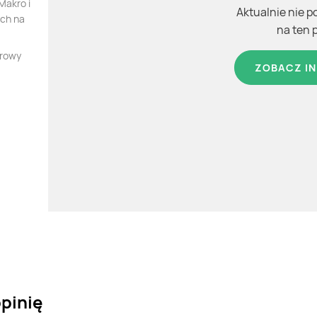
Makro i
Aktualnie nie p
ych na
na ten 
orowy
ZOBACZ IN
pinię