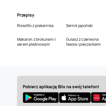
Przepisy
Rissotto z piekarnika
Sernik japoński
Makaron z brokułami i
Gulasz z czerwona
serem pleśniowym
fasola i pieczarkami
Pobierz aplikację Blix na swój telefon!