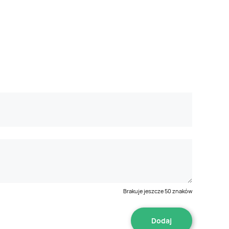
Brakuje jeszcze
50
znaków