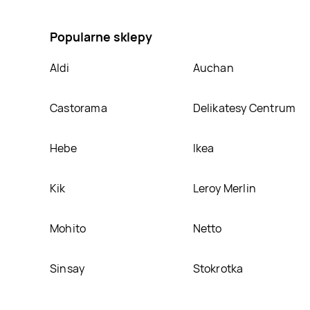
pomidorowy Govege, umieścimy ją na naszej stroni
Popularne sklepy
Aldi
Auchan
Castorama
Delikatesy Centrum
Hebe
Ikea
Kik
Leroy Merlin
Mohito
Netto
Sinsay
Stokrotka