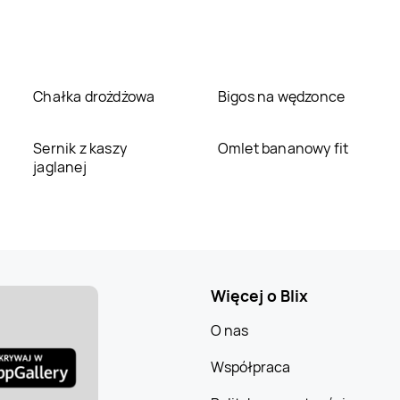
Chałka drożdżowa
Bigos na wędzonce
Sernik z kaszy
Omlet bananowy fit
jaglanej
Więcej o Blix
O nas
Współpraca