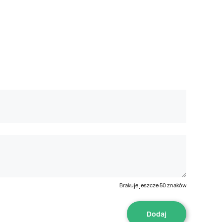
Brakuje jeszcze
50
znaków