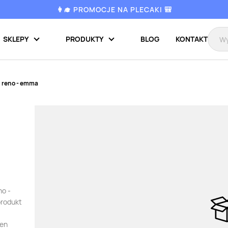
👩‍🎓 PROMOCJE NA PLECAKI 🎒
SKLEPY
PRODUKTY
BLOG
KONTAKT
 reno - emma
no -
produkt
ten