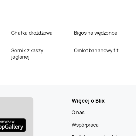
Chałka drożdżowa
Bigos na wędzonce
Sernik z kaszy
Omlet bananowy fit
jaglanej
Więcej o Blix
O nas
Współpraca