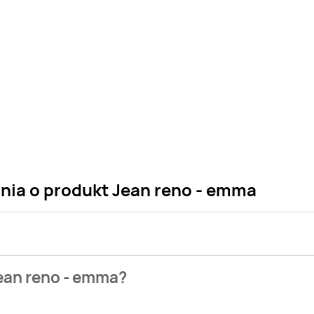
ania o produkt Jean reno - emma
 sklepu. Niestety nie posiadamy danych o aktualnych promocja
ean reno - emma?
naszych gazetek promocyjnych. Nie martw się! Gdy tylko pojaw