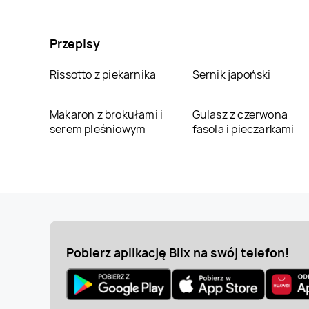
Przepisy
Rissotto z piekarnika
Sernik japoński
Makaron z brokułami i
Gulasz z czerwona
serem pleśniowym
fasola i pieczarkami
Pobierz aplikację Blix na swój telefon!