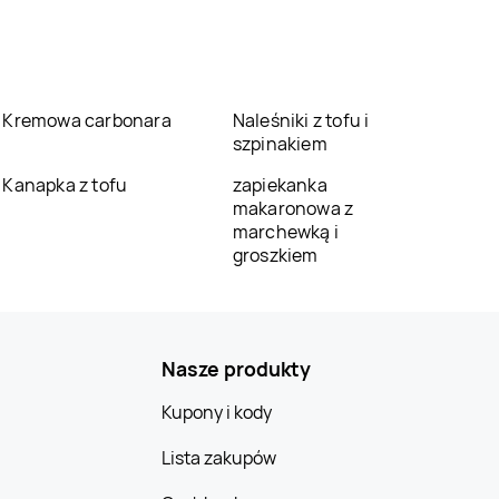
Kremowa carbonara
Naleśniki z tofu i
szpinakiem
Kanapka z tofu
zapiekanka
makaronowa z
marchewką i
groszkiem
Nasze produkty
Kupony i kody
Lista zakupów