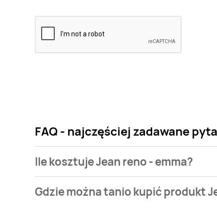
FAQ - najczęściej zadawane pyt
Ile kosztuje Jean reno - emma?
Cena produktu różni się w zależności od wybranego
Gdzie można tanio kupić produkt J
emma kosztuje od 36,99 zł.
Jean reno - emma aktualnie nie występuje w bazie 