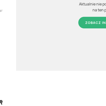
Aktualnie nie p
na ten 
a!
ZOBACZ IN
ę