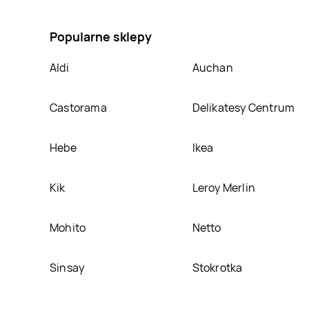
umieścimy ją na naszej stronie
Popularne sklepy
Aldi
Auchan
Castorama
Delikatesy Centrum
Hebe
Ikea
Kik
Leroy Merlin
Mohito
Netto
Sinsay
Stokrotka