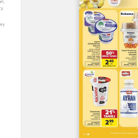
an,
ty
owy