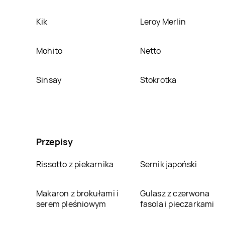
Kik
Leroy Merlin
Mohito
Netto
Sinsay
Stokrotka
Przepisy
Rissotto z piekarnika
Sernik japoński
Makaron z brokułami i
Gulasz z czerwona
serem pleśniowym
fasola i pieczarkami