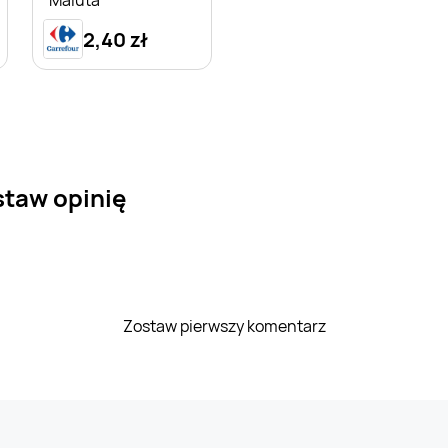
Maluta
2,40 zł
staw opinię
Zostaw pierwszy komentarz