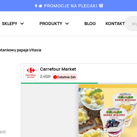
👩‍🎓 PROMOCJE NA PLECAKI 🎒
SKLEPY
PRODUKTY
BLOG
KONTAKT
etankowy papaja Vitasia
Carrefour Market
2,40
zł
ostatnie 24h
est