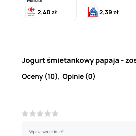
Maluta
2,40 zł
2,39 zł
Jogurt śmietankowy papaja - zo
Oceny (10), Opinie (0)