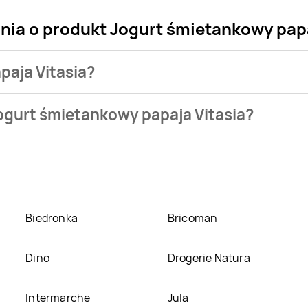
nia o produkt Jogurt śmietankowy papa
paja Vitasia?
klepu. Produkt Jogurt śmietankowy papaja Vitasia możesz kupić
ogurt śmietankowy papaja Vitasia?
our Market
. Jogurt śmietankowy papaja Vitasia kosztuje aktual
apaja Vitasia w promocji? Aktualnie produkt Jogurt śmietankow
z tego produkt można kupić w innych sklepach, jednak aktulan
Biedronka
Bricoman
Dino
Drogerie Natura
Intermarche
Jula