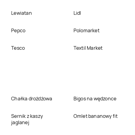
Lewiatan
Lidl
Pepco
Polomarket
Tesco
Textil Market
Chałka drożdżowa
Bigos na wędzonce
Sernik z kaszy
Omlet bananowy fit
jaglanej