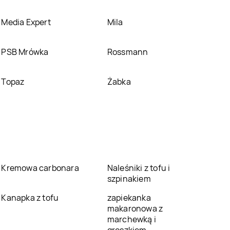
Media Expert
Mila
PSB Mrówka
Rossmann
Topaz
Żabka
Kremowa carbonara
Naleśniki z tofu i
szpinakiem
Kanapka z tofu
zapiekanka
makaronowa z
marchewką i
groszkiem