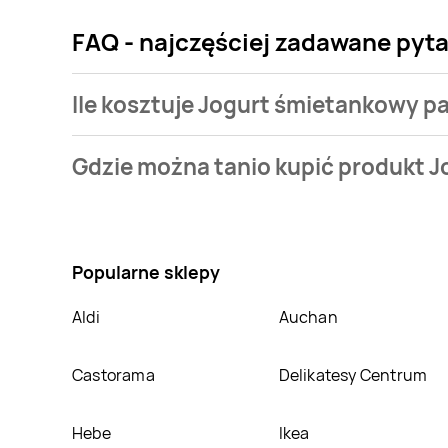
FAQ - najczęściej zadawane pyta
Ile kosztuje Jogurt śmietankowy pa
Cena produktu różni się w zależności od wybranego s
Gdzie można tanio kupić produkt J
oferta, jaką mamy w naszej bazie jest z sieci
Carref
Nie wiesz gdzie kupić produkt Jogurt śmietankowy p
sklepach
Carrefour Market
,
Aldi
,
Carrefour
. Opróc
Popularne sklepy
Aldi
Auchan
Castorama
Delikatesy Centrum
Hebe
Ikea