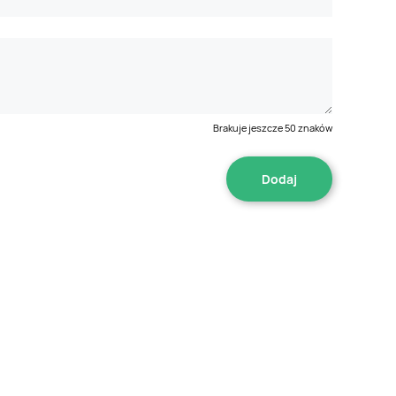
Brakuje jeszcze
50
znaków