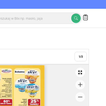
1
/
3