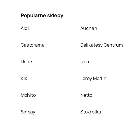
promocja na Kalanchoe w ozdobnym rękawie 12 cm G
Popularne sklepy
Aldi
Auchan
Castorama
Delikatesy Centrum
Hebe
Ikea
Kik
Leroy Merlin
Mohito
Netto
Sinsay
Stokrotka