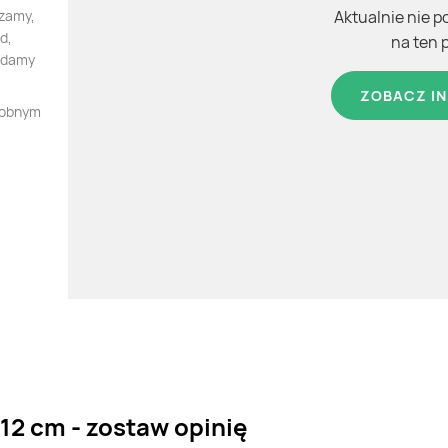
zamy,
Aktualnie nie p
d,
na ten 
iadamy
ZOBACZ IN
dobnym
2 cm - zostaw opinię