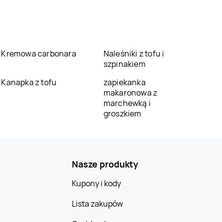
Kremowa carbonara
Naleśniki z tofu i
szpinakiem
Kanapka z tofu
zapiekanka
makaronowa z
marchewką i
groszkiem
Nasze produkty
Kupony i kody
Lista zakupów