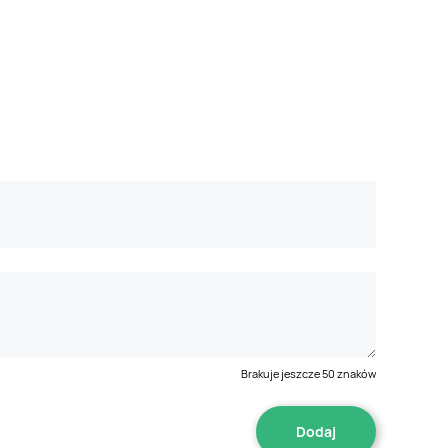
Brakuje jeszcze
50
znaków