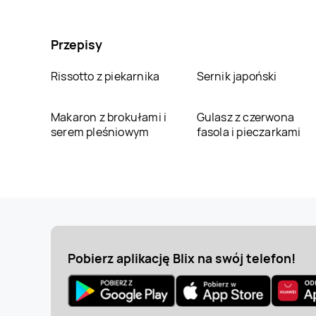
Przepisy
Rissotto z piekarnika
Sernik japoński
Makaron z brokułami i
Gulasz z czerwona
serem pleśniowym
fasola i pieczarkami
Pobierz aplikację Blix na swój telefon!