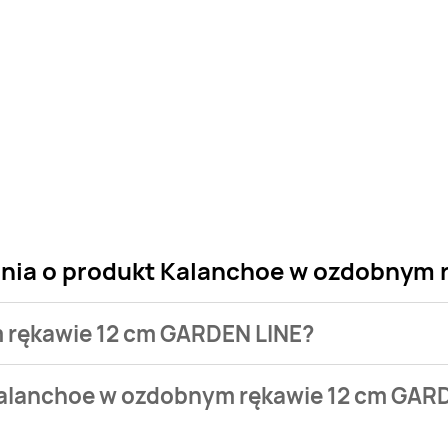
ania o produkt Kalanchoe w ozdobnym
m rękawie 12 cm GARDEN LINE?
 sklepu. Niestety nie posiadamy danych o aktualnych promocj
Kalanchoe w ozdobnym rękawie 12 cm GAR
99 zł.
tualnie nie występuje w bazie naszych gazetek promocyjnych.