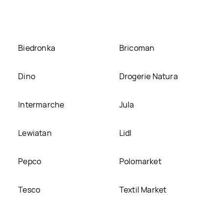
ARDEN LINE, umieścimy ją na naszej stronie
Biedronka
Bricoman
Dino
Drogerie Natura
Intermarche
Jula
Lewiatan
Lidl
Pepco
Polomarket
Tesco
Textil Market