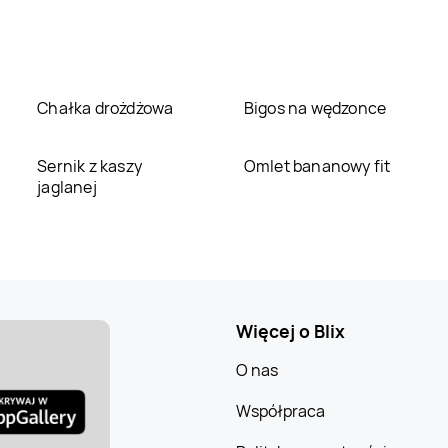
Chałka drożdżowa
Bigos na wędzonce
Sernik z kaszy
Omlet bananowy fit
jaglanej
Więcej o Blix
O nas
Współpraca