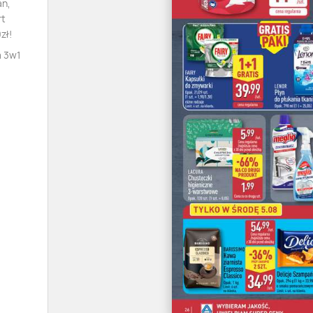
an,
rt
zł!
a 3w1