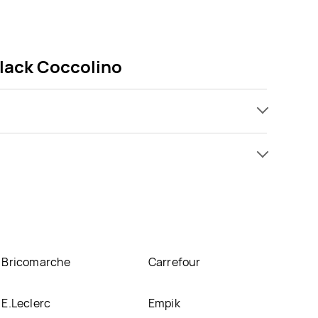
black Coccolino
kupić w promocji już . Najtańsza oferta, jaką
rania 3w1 black Coccolino znajduje się w atrakcyjnej
Twój Market
,
Drogerie Jawa
. Oprócz tego produkt
Bricomarche
Carrefour
E.Leclerc
Empik