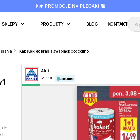
👩‍🎓 PROMOCJE NA PLECAKI 🎒
SKLEPY
PRODUKTY
BLOG
KONTAKT
 prania
Kapsułki do prania 3w1 black Coccolino
Aldi
39,99
zł
aktualna
w1
i do
st