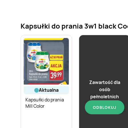
Kapsułki do prania 3w1 black Coc
Zawartość dla
osób
aktualna
aktualna
pełnoletnich
Kapsułki do prania
Kapsułki do prania
Mill Color
ODBLOKUJ
Cleox