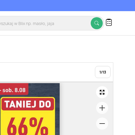
1
/
13