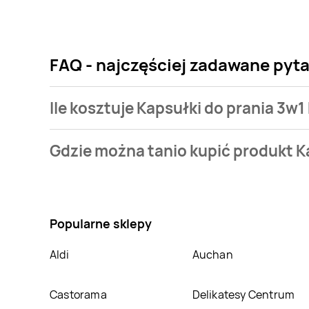
FAQ - najczęściej zadawane pyta
Ile kosztuje Kapsułki do prania 3w
Cena produktu różni się w zależności od wybranego s
Gdzie można tanio kupić produkt K
mamy w naszej bazie jest z sieci
Aldi
. Kapsułki do p
Nie wiesz gdzie kupić produkt Kapsułki do prania 3w
cenie w sklepach
Aldi
,
Selgros
,
Leclerc
,
Drogerie K
można kupić w innych sklepach, jednak aktulanie n
Popularne sklepy
Aldi
Auchan
Castorama
Delikatesy Centrum