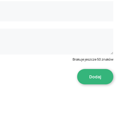
Brakuje jeszcze
50
znaków