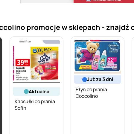
colino promocje w sklepach - znajdź of
już za 3 dni
Płyn do prania
aktualna
Coccolino
Kapsułki do prania
Sofin