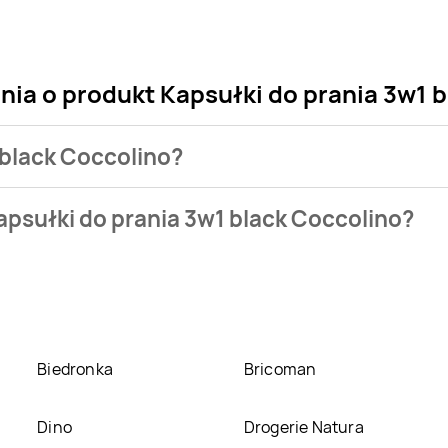
nia o produkt Kapsułki do prania 3w1 
1 black Coccolino?
klepu. Produkt Kapsułki do prania 3w1 black Coccolino możesz 
apsułki do prania 3w1 black Coccolino?
rania 3w1 black Coccolino kosztuje aktualnie .
Zobacz ofertę
1 black Coccolino w promocji? Aktualnie produkt Kapsułki do p
oliber
,
Carrefour
,
Stokrotka
,
Biedronka
,
Carrefour Market
,
ie posiadamy informacji o promocjach w nich.
Biedronka
Bricoman
Dino
Drogerie Natura