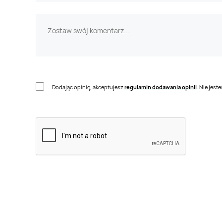
Dodając opinię, akceptujesz
regulamin dodawania opinii
. Nie jes