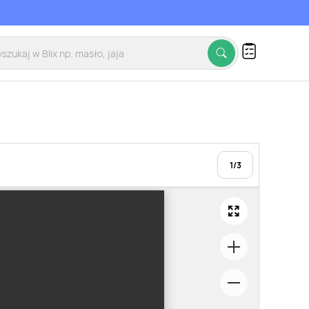
1
/
3