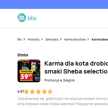
Blix
Produkty
Zwierzęta
Karma dla kotów
Karma dla k
Sheba
Karma dla kota drob
smaki Sheba selecti
Promocja w
Selgros
4,57
Zastanawiasz się, gdzie kupić i ile kosztuje produkt Karma 
kota drobiowe smaki Sheba selection? Regularnie sprawdz