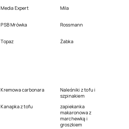
Media Expert
Mila
PSB Mrówka
Rossmann
Topaz
Żabka
Kremowa carbonara
Naleśniki z tofu i
szpinakiem
Kanapka z tofu
zapiekanka
makaronowa z
marchewką i
groszkiem