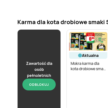
Karma dla kota drobiowe smaki S
aktualna
Zawartość dla
Mokra karma dla
kota drobiowe smaki
osób
Sheba 4-pak
pełnoletnich
ODBLOKUJ
aktualna
Karma dla kota
Sheba Selection