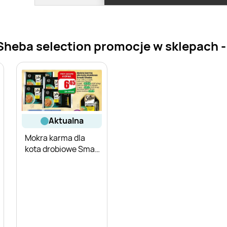
heba selection promocje w sklepach - z
aktualna
Mokra karma dla
kota drobiowe Smaki
Sheba 4-pak