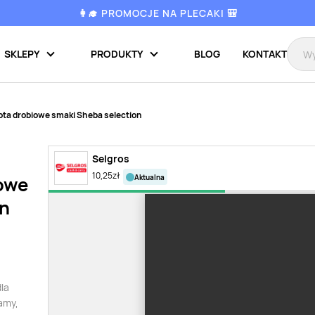
👩‍🎓 PROMOCJE NA PLECAKI 🎒
SKLEPY
PRODUKTY
BLOG
KONTAKT
ota drobiowe smaki Sheba selection
Selgros
10,25
zł
aktualna
iowe
on
dla
amy,