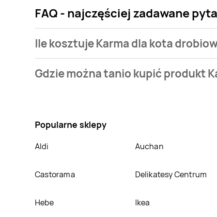
FAQ - najczęściej zadawane pyt
Ile kosztuje Karma dla kota drobio
Cena produktu różni się w zależności od wybranego s
Gdzie można tanio kupić produkt K
Najtańsza oferta, jaką mamy w naszej bazie jest z si
Nie wiesz gdzie kupić produkt Karma dla kota drobi
się w atrakcyjnej cenie w sklepach
Selgros
,
Dino
. 
nich.
Popularne sklepy
Aldi
Auchan
Castorama
Delikatesy Centrum
Hebe
Ikea