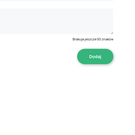
Brakuje jeszcze
50
znaków