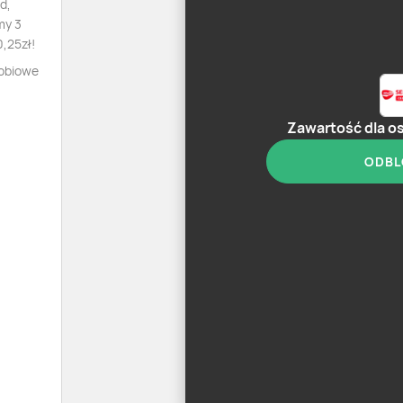
d,
my 3
0,25zł!
robiowe
Zawartość dla o
ODBL