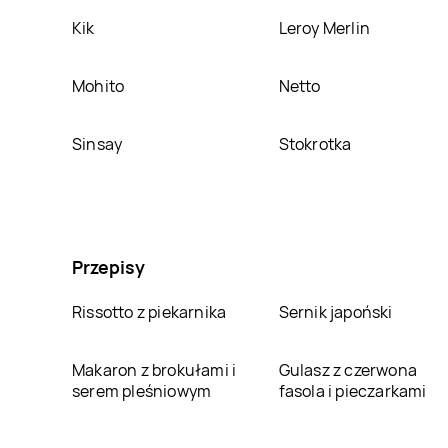
Kik
Leroy Merlin
Mohito
Netto
Sinsay
Stokrotka
Przepisy
Rissotto z piekarnika
Sernik japoński
Makaron z brokułami i
Gulasz z czerwona
serem pleśniowym
fasola i pieczarkami