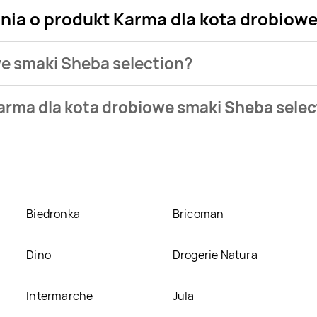
ania o produkt Karma dla kota drobiow
we smaki Sheba selection?
klepu. Produkt Karma dla kota drobiowe smaki Sheba selection
arma dla kota drobiowe smaki Sheba selec
eci
Selgros
. Karma dla kota drobiowe smaki Sheba selection ko
owe smaki Sheba selection w promocji? Aktualnie produkt Karm
Oprócz tego produkt można kupić w innych sklepach, jednak ak
Biedronka
Bricoman
Dino
Drogerie Natura
Intermarche
Jula