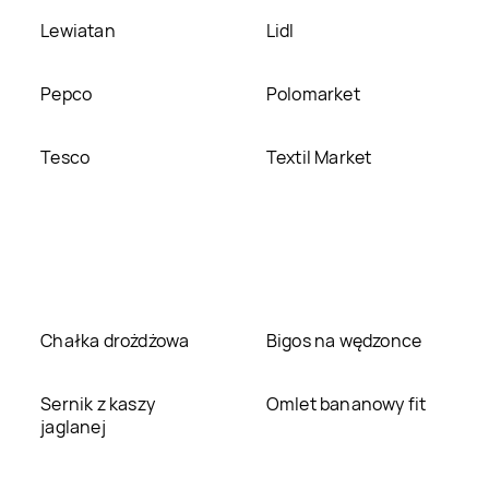
Lewiatan
Lidl
Pepco
Polomarket
Tesco
Textil Market
Chałka drożdżowa
Bigos na wędzonce
Sernik z kaszy
Omlet bananowy fit
jaglanej