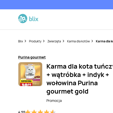
Blix
Produkty
Zwierzęta
Karma dla kotów
Karma dla k
Purina gourmet
Karma dla kota tuńcz
+ wątróbka + indyk +
wołowina Purina
gourmet gold
Promocja
4,55