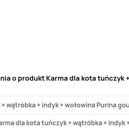
nia o produkt Karma dla kota tuńczyk 
k + wątróbka + indyk + wołowina Purina go
 sklepu. Niestety nie posiadamy danych o aktualnych promocj
arma dla kota tuńczyk + wątróbka + indyk
ourmet gold kosztuje od 9,99 zł do 19,99 zł.