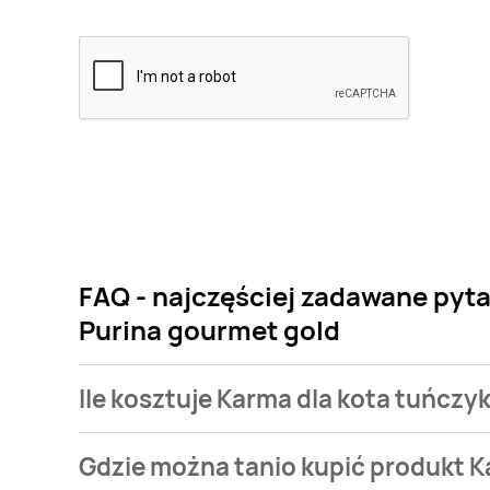
FAQ - najczęściej zadawane pyta
Purina gourmet gold
Ile kosztuje Karma dla kota tuńczy
Cena produktu różni się w zależności od wybranego
Gdzie można tanio kupić produkt K
kota tuńczyk + wątróbka + indyk + wołowina Purina g