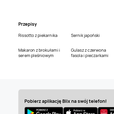
Przepisy
Rissotto z piekarnika
Sernik japoński
Makaron z brokułami i
Gulasz z czerwona
serem pleśniowym
fasola i pieczarkami
Pobierz aplikację Blix na swój telefon!