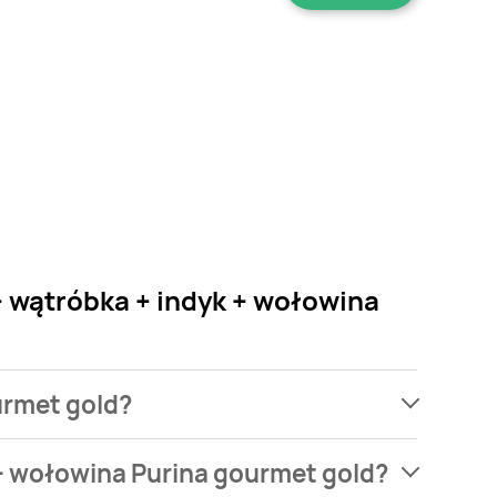
+ wątróbka + indyk + wołowina
urmet gold?
ach, jednak wśród archiwalnych ofert Karma dla
 + wołowina Purina gourmet gold?