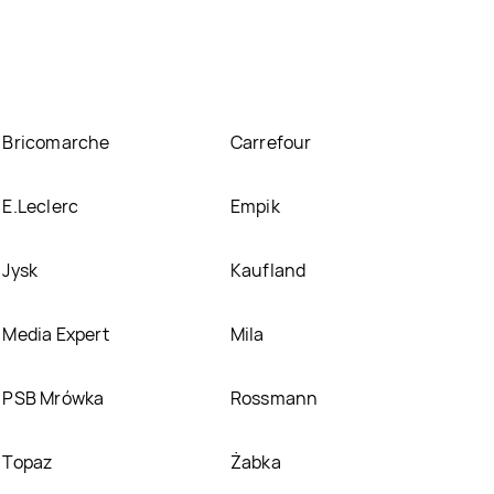
ch gazetek promocyjnych. Nie martw się! Gdy tylko
cimy ją na naszej stronie
Bricomarche
Carrefour
E.Leclerc
Empik
Jysk
Kaufland
Media Expert
Mila
PSB Mrówka
Rossmann
Topaz
Żabka