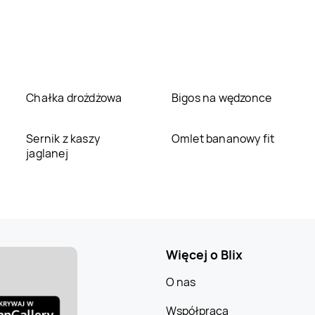
Chałka drożdżowa
Bigos na wędzonce
Sernik z kaszy
Omlet bananowy fit
jaglanej
Więcej o Blix
O nas
Współpraca