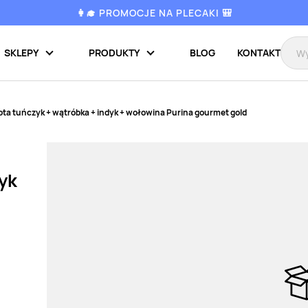
👩‍🎓 PROMOCJE NA PLECAKI 🎒
SKLEPY
PRODUKTY
BLOG
KONTAKT
ota tuńczyk + wątróbka + indyk + wołowina Purina gourmet gold
yk