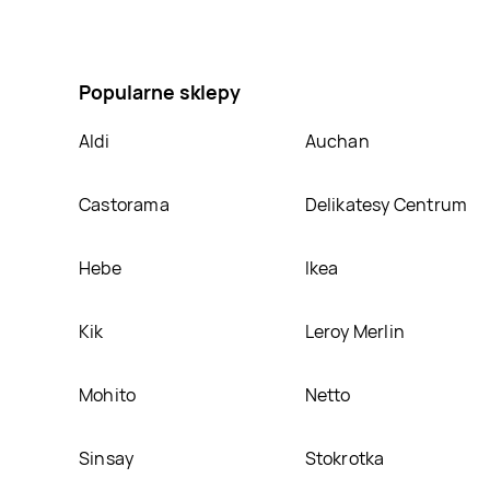
Karma dla kota tuńczyk + wątróbka + indyk + wołowi
pojawi się ciekawa promocja na Karma dla kota tuńc
Popularne sklepy
Aldi
Auchan
Castorama
Delikatesy Centrum
Hebe
Ikea
Kik
Leroy Merlin
Mohito
Netto
Sinsay
Stokrotka