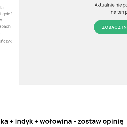
Aktualnie nie p
dla
na ten 
t gold?
 w
lepach.
ZOBACZ IN
t.
tuńczyk
ka + indyk + wołowina - zostaw opinię