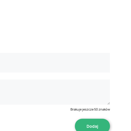
Brakuje jeszcze
50
znaków